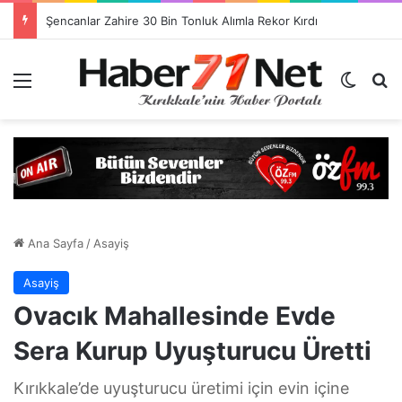
Şencanlar Zahire 30 Bin Tonluk Alımla Rekor Kırdı
Menü
Dış gö
H
Ana Sayfa
/
Asayiş
Asayiş
Ovacık Mahallesinde Evde
Sera Kurup Uyuşturucu Üretti
Kırıkkale’de uyuşturucu üretimi için evin içine