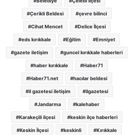
Belediye
Çelebi İlçesi
Çerikli Beldesi
çevre bilinci
Cihat Mencet
Delice İlçesi
eds kırıkkale
Eğitim
Emniyet
gazete iletişim
guncel kırıkkale haberleri
haber kırıkkale
Haber71
Haber71.net
hacılar beldesi
il gazetesi iletişim
ilgazetesi
Jandarma
kalehaber
Karakeçili ilçesi
keskin ilçe haberleri
Keskin İlçesi
keskinli
Kırıkkale