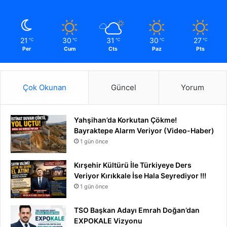
21
30
31
30
27
℃
℃
℃
℃
℃
Per
Cum
Cts
Paz
Pts
Çok Okunan
Güncel
Yorum
Yahşihan’da Korkutan Çökme!
Bayraktepe Alarm Veriyor (Video-Haber)
1 gün önce
Kırşehir Kültürü İle Türkiyeye Ders
Veriyor Kırıkkale İse Hala Seyrediyor !!!
1 gün önce
TSO Başkan Adayı Emrah Doğan’dan
EXPOKALE Vizyonu