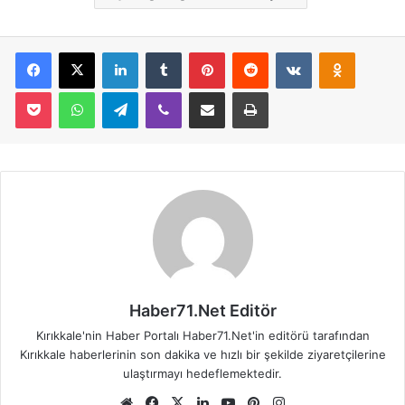
Facebook
X
LinkedIn
Tumblr
Pinterest
Reddit
VKontakte
Odnoklassniki
Pocket
WhatsApp
Telegram
Viber
E-Posta İle Paylaş
Yazdır
Haber71.Net Editör
Kırıkkale'nin Haber Portalı Haber71.Net'in editörü tarafından
Kırıkkale haberlerinin son dakika ve hızlı bir şekilde ziyaretçilerine
ulaştırmayı hedeflemektedir.
We
Fa
X
Lin
Yo
Pin
Ins