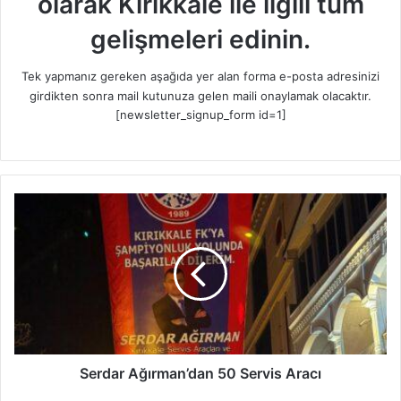
olarak Kırıkkale ile ilgili tüm
gelişmeleri edinin.
Tek yapmanız gereken aşağıda yer alan forma e-posta adresinizi
girdikten sonra mail kutunuza gelen maili onaylamak olacaktır.
[newsletter_signup_form id=1]
S
e
r
d
a
r
A
ğ
ı
r
Serdar Ağırman’dan 50 Servis Aracı
m