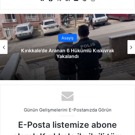
b
ce
ke
uT
ter
tag
sit
bo
dIn
ub
est
ra
esi
ok
e
m
Asayiş
Kırıkkale’de Aranan 6 Hükümlü Kıskıvrak
Yakalandı
Günün Gelişmelerini E-Postanızda Görün
E-Posta listemize abone