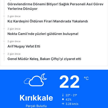
Görevlendirme Dönemi Bitiyor! Sağlık Personeli Asıl Görev
Yerlerine Dönüyor
2 gün önce
Kız Kardeşini Öldüren Firari Mandırada Yakalandı
2 gün önce
Nokta Camii’nde yüzleri güldüren buluşma!
2 gün önce
Arif Nugay Vefat Etti
2 gün önce
Genel Müdür Keleş, Bakan Çiftçi’yi ziyaret etti
22
℃
Kırıkkale
22º - 21º
42%
3.28 km/s
Parçalı Bulutlu