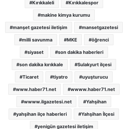
Kırıkkaleli
Kırıkkalespor
makine kimya kurumu
manşet gazetesi iletişim
mansetgazetesi
milli savunma
MKE
öğrenci
siyaset
son dakika haberleri
son dakika kırıkkale
Sulakyurt ilçesi
Ticaret
tiyatro
uyuşturucu
www.haber71.net
wwww.haber71.net
wwww.ilgazetesi.net
Yahşihan
yahşihan ilçe haberleri
Yahşihan İlçesi
yenigün gazetesi iletişim