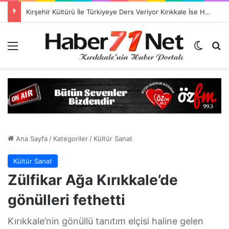
Kırşehir Kültürü İle Türkiyeye Ders Veriyor Kırıkkale İse Hala Seyrediyor !!!
Menü
Dış gö
H
Ana Sayfa
/
Kategoriler
/
Kültür Sanat
Kültür Sanat
Zülfikar Ağa Kırıkkale’de
gönülleri fethetti
Kırıkkale’nin gönüllü tanıtım elçisi haline gelen