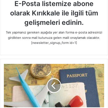
E-Posta listemize abone
olarak Kırıkkale ile ilgili tüm
gelişmeleri edinin.
Tek yapmanız gereken aşağıda yer alan forma e-posta adresinizi
girdikten sonra mail kutunuza gelen maili onaylamak olacaktır.
[newsletter_signup_form id=1]
T
ü
r
k
v
a
t
a
n