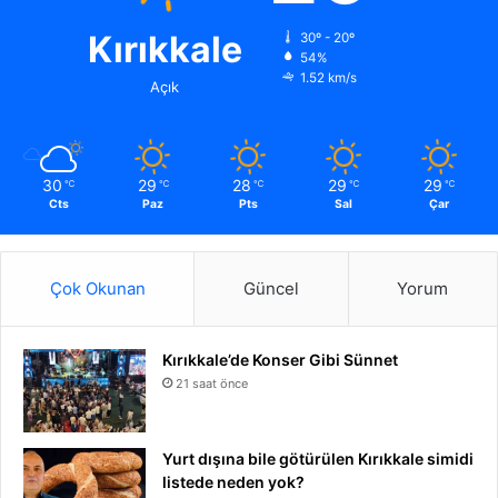
Kırıkkale
30º - 20º
54%
1.52 km/s
Açık
30
29
28
29
29
℃
℃
℃
℃
℃
Cts
Paz
Pts
Sal
Çar
Çok Okunan
Güncel
Yorum
Kırıkkale’de Konser Gibi Sünnet
21 saat önce
Yurt dışına bile götürülen Kırıkkale simidi
listede neden yok?