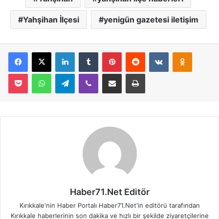
Yahşihan İlçesi
yenigün gazetesi iletişim
Facebook
X
LinkedIn
Tumblr
Pinterest
Reddit
VKontakte
Odnoklassniki
Pocket
WhatsApp
Telegram
Viber
E-Posta İle Paylaş
Yazdır
Haber71.Net Editör
Kırıkkale'nin Haber Portalı Haber71.Net'in editörü tarafından
Kırıkkale haberlerinin son dakika ve hızlı bir şekilde ziyaretçilerine