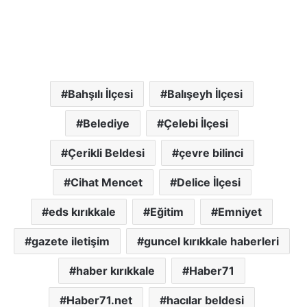
Bahşılı İlçesi
Balışeyh İlçesi
Belediye
Çelebi İlçesi
Çerikli Beldesi
çevre bilinci
Cihat Mencet
Delice İlçesi
eds kırıkkale
Eğitim
Emniyet
gazete iletişim
guncel kırıkkale haberleri
haber kırıkkale
Haber71
Haber71.net
hacılar beldesi