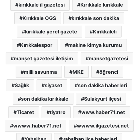
kırıkkale il gazetesi
Kırıkkale kırıkkale
Kırıkkale OGS
kırıkkale son dakika
kırıkkale yerel gazete
Kırıkkaleli
Kırıkkalespor
makine kimya kurumu
manşet gazetesi iletişim
mansetgazetesi
milli savunma
MKE
öğrenci
Sağlık
siyaset
son dakika haberleri
son dakika kırıkkale
Sulakyurt ilçesi
Ticaret
tiyatro
www.haber71.net
wwww.haber71.net
wwww.ilgazetesi.net
Yahşihan
yahşihan ilçe haberleri