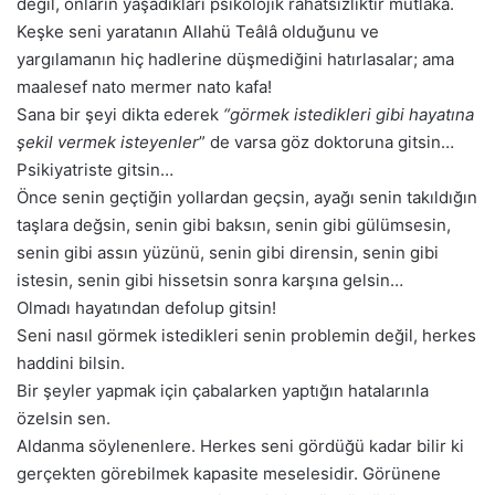
değil, onların yaşadıkları psikolojik rahatsızlıktır mutlaka.
Keşke seni yaratanın Allahü Teâlâ olduğunu ve
yargılamanın hiç hadlerine düşmediğini hatırlasalar; ama
maalesef nato mermer nato kafa!
Sana bir şeyi dikta ederek
“görmek istedikleri gibi hayatına
şekil vermek isteyenler
” de varsa göz doktoruna gitsin…
Psikiyatriste gitsin…
Önce senin geçtiğin yollardan geçsin, ayağı senin takıldığın
taşlara değsin, senin gibi baksın, senin gibi gülümsesin,
senin gibi assın yüzünü, senin gibi dirensin, senin gibi
istesin, senin gibi hissetsin sonra karşına gelsin…
Olmadı hayatından defolup gitsin!
Seni nasıl görmek istedikleri senin problemin değil, herkes
haddini bilsin.
Bir şeyler yapmak için çabalarken yaptığın hatalarınla
özelsin sen.
Aldanma söylenenlere. Herkes seni gördüğü kadar bilir ki
gerçekten görebilmek kapasite meselesidir. Görünene