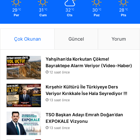
29
31
32
30
28
℃
℃
℃
℃
℃
Per
Cum
Cts
Paz
Pts
Çok Okunan
Güncel
Yorum
Yahşihan’da Korkutan Çökme!
Bayraktepe Alarm Veriyor (Video-Haber)
12 saat önce
Kırşehir Kültürü İle Türkiyeye Ders
Veriyor Kırıkkale İse Hala Seyrediyor !!!
13 saat önce
TSO Başkan Adayı Emrah Doğan’dan
EXPOKALE Vizyonu
13 saat önce