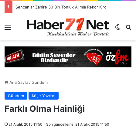
Görevlendirme Dönemi Bitiyor! Sağlık Personeli Asıl Görev Yerlerine Dönüyor
Menü
Dış gö
H
Ana Sayfa
/
Gündem
Gündem
Köşe Yazıları
Farklı Olma Hainliği
21 Aralık 2015 11:50
Son güncelleme: 21 Aralık 2015 11:50