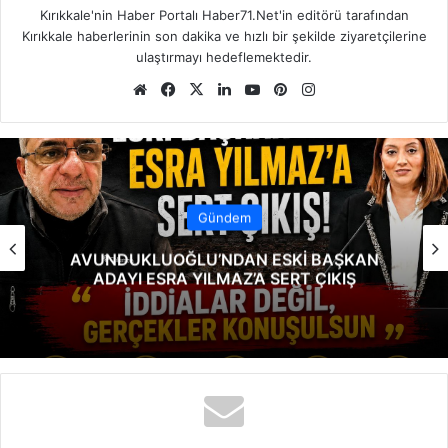
Kırıkkale'nin Haber Portalı Haber71.Net'in editörü tarafından
Kırıkkale haberlerinin son dakika ve hızlı bir şekilde ziyaretçilerine
ulaştırmayı hedeflemektedir.
We
Fa
X
Lin
Yo
Pin
Ins
b
ce
ke
uT
ter
tag
sit
bo
dIn
ub
est
ra
esi
ok
e
m
Gündem
AVUNDUKLUOĞLU’NDAN ESKİ BAŞKAN
ADAYI ESRA YILMAZ’A SERT ÇIKIŞ