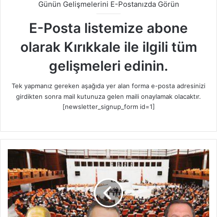
Günün Gelişmelerini E-Postanızda Görün
E-Posta listemize abone
olarak Kırıkkale ile ilgili tüm
gelişmeleri edinin.
Tek yapmanız gereken aşağıda yer alan forma e-posta adresinizi
girdikten sonra mail kutunuza gelen maili onaylamak olacaktır.
[newsletter_signup_form id=1]
A
l
l
a
h
n
a