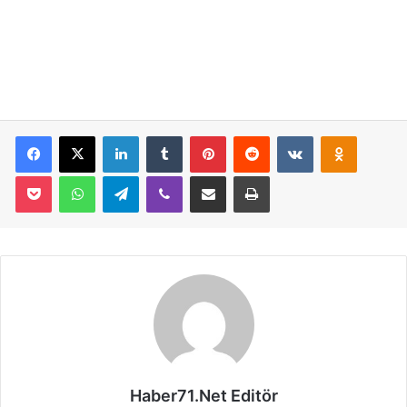
Facebook
X
LinkedIn
Tumblr
Pinterest
Reddit
VKontakte
Odnoklassniki
Pocket
WhatsApp
Telegram
Viber
E-Posta İle Paylaş
Yazdır
Haber71.Net Editör