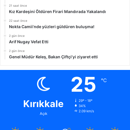
21 saat önce
Kız Kardeşini Öldüren Firari Mandırada Yakalandı
22 saat önce
Nokta Camii’nde yüzleri güldüren buluşma!
2 gün önce
Arif Nugay Vefat Etti
2 gün önce
Genel Müdür Keleş, Bakan Çiftçi’yi ziyaret etti
25
℃
Kırıkkale
29º - 18º
34%
2.09 km/s
Açık