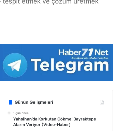
de tespit etmek ve çözüm üretmek
Günün Gelişmeleri
1 gün önce
Yahşihan’da Korkutan Çökme! Bayraktepe
Alarm Veriyor (Video-Haber)