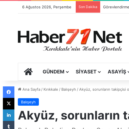
6 Ağustos 2026, Perşembe
Son Dakika
ANA SAYFA
GÜNDEM
SIYASET
ASAYIŞ
Facebook
Ana Sayfa
/
Kırıkkale
/
Balışeyh
/
Akyüz, sorunların takipçisi
X
Balışeyh
LinkedIn
Akyüz, sorunların 
Tumblr