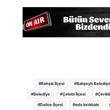
Bahşılı İlçesi
Balışeyh Belediy
Belediye
Çelebi İlçesi
Çerikl
Delice İlçesi
eds kırıkkale