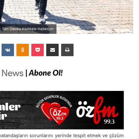
, Son Dakika Kırıkkale Haberleri
dit
VKontakte
Odnoklassniki
Pocket
E-Posta İle Paylaş
Yazdır
vatandaşların sorunlarını yerinde tespit etmek ve çözüm