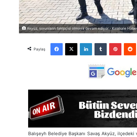
Akyüz, sorunların takipçisi olmaya devam ediyor - Kırıkkale Haber
Facebook
X
LinkedIn
Tumblr
Pinterest
Red
Paylaş
Balışeyh Belediye Başkanı Savaş Akyüz, ilçedeki 