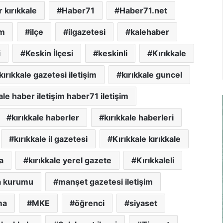
 kırıkkale
Haber71
Haber71.net
im
ilçe
ilgazetesi
kalehaber
i
Keskin İlçesi
keskinli
Kırıkkale
kırıkkale gazetesi iletişim
kırıkkale guncel
ale haber iletişim haber71 iletişim
kırıkkale haberler
kırıkkale haberleri
kırıkkale il gazetesi
Kırıkkale kırıkkale
a
kırıkkale yerel gazete
Kırıkkaleli
a kurumu
manşet gazetesi iletişim
ma
MKE
öğrenci
siyaset