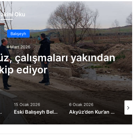
akini Oku
Balışeyh
Mart 2026
 çalışmaları yakından
p ediyor
15 Ocak 2026
6 Ocak 2026
4 Ocak 
Eski Balışeyh Belediye Başkanı Osman Narin Vefat Etti
Akyüz’den Kur’an Kursu’na ziyaret