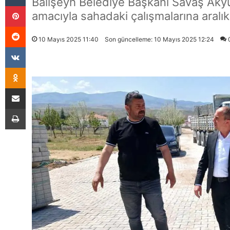
Balışeyh Belediye Başkanı Savaş Akyü
Pinterest
amacıyla sahadaki çalışmalarına aralı
Reddit
10 Mayıs 2025 11:40
Son güncelleme: 10 Mayıs 2025 12:24
VKontakte
Odnoklassniki
E-Posta İle Paylaş
Yazdır