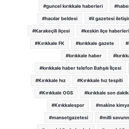
guncel kırıkkale haberleri
haber
hacılar beldesi
il gazetesi iletiş
Karakeçili ilçesi
keskin ilçe haberler
Kırıkkale FK
kırıkkale gazete
kırıkkale haber
kırıkk
kırıkkale haber telefon Bahşılı İlçesi
Kırıkkale hız
Kırıkkale hız tespiti
Kırıkkale OGS
kırıkkale son dakik
Kırıkkalespor
makine kimy
mansetgazetesi
milli savun