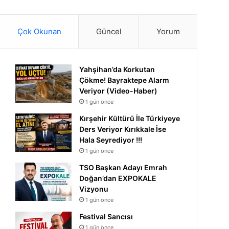
Çok Okunan
Güncel
Yorum
Yahşihan’da Korkutan
Çökme! Bayraktepe Alarm
Veriyor (Video-Haber)
1 gün önce
Kırşehir Kültürü İle Türkiyeye
Ders Veriyor Kırıkkale İse
Hala Seyrediyor !!!
1 gün önce
TSO Başkan Adayı Emrah
Doğan’dan EXPOKALE
Vizyonu
1 gün önce
Festival Sancısı
1 gün önce