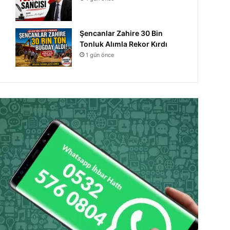
Şencanlar Zahire 30 Bin
Tonluk Alımla Rekor Kırdı
1 gün önce