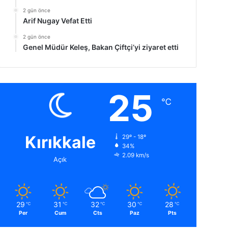
2 gün önce
Arif Nugay Vefat Etti
2 gün önce
Genel Müdür Keleş, Bakan Çiftçi’yi ziyaret etti
25
℃
Kırıkkale
29º - 18º
34%
2.09 km/s
Açık
29
31
32
30
28
℃
℃
℃
℃
℃
Per
Cum
Cts
Paz
Pts