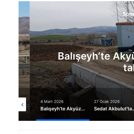
Sonr
4 
Balışeyh’te Akyüz,
taki
 2026
4 Mart 2026
27 Ocak 2026
Balışeyh’te temizlik ve onarım çalışmaları aralıksız sürüyor
Balışeyh’te Akyüz, çalışmaları yakından takip ediyor
Sedat Akbulut’tan Sert Tepki: “Balışeyh Sahipsiz Değil!”