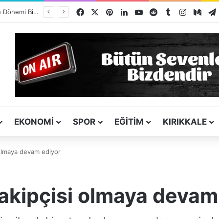
Facebook
X
Pinterest
LinkedIn
YouTube
Reddit
Tumblr
Instagra
Med
Kız Kardeşini Öldüren Firari Mandırada Yakalandı
EKONOMI
SPOR
EĞITIM
KIRIKKALE
 olmaya devam ediyor
takipçisi olmaya devam