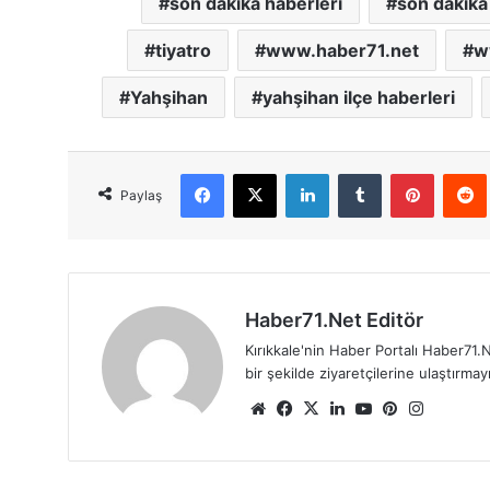
son dakika haberleri
son dakika 
tiyatro
www.haber71.net
w
Yahşihan
yahşihan ilçe haberleri
Facebook
X
LinkedIn
Tumblr
Pinterest
Red
Paylaş
Haber71.Net Editör
Kırıkkale'nin Haber Portalı Haber71.N
bir şekilde ziyaretçilerine ulaştırma
We
Fa
X
Lin
Yo
Pin
Ins
b
ce
ke
uT
ter
tag
sit
bo
dIn
ub
est
ra
esi
ok
e
m