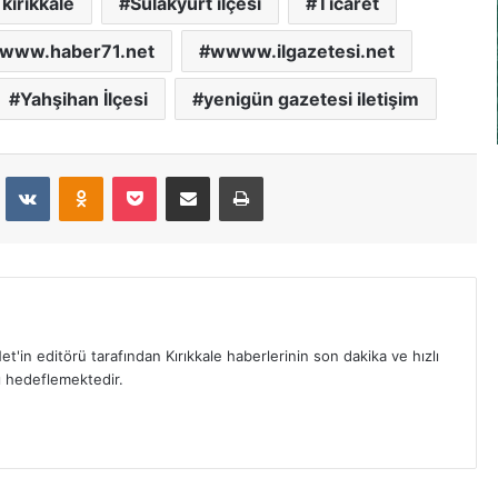
kırıkkale
Sulakyurt ilçesi
Ticaret
www.haber71.net
wwww.ilgazetesi.net
Yahşihan İlçesi
yenigün gazetesi iletişim
dit
VKontakte
Odnoklassniki
Pocket
E-Posta İle Paylaş
Yazdır
et'in editörü tarafından Kırıkkale haberlerinin son dakika ve hızlı
yı hedeflemektedir.