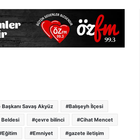
e Başkanı Savaş Akyüz
Balışeyh İlçesi
i Beldesi
çevre bilinci
Cihat Mencet
Eğitim
Emniyet
gazete iletişim