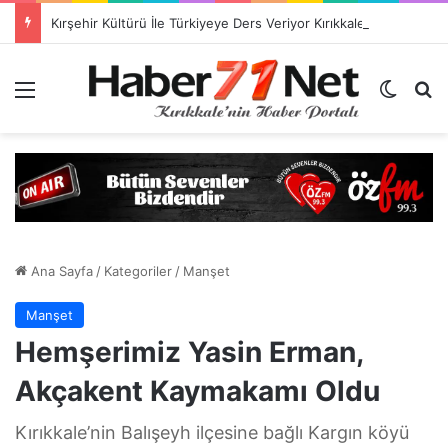
Kırşehir Kültürü İle Türkiyeye Ders Veriyor Kırıkkale İse Hala Seyrediyor !!!
Menü
Dış gö
H
Ana Sayfa
/
Kategoriler
/
Manşet
Manşet
Hemşerimiz Yasin Erman,
Akçakent Kaymakamı Oldu
Kırıkkale’nin Balışeyh ilçesine bağlı Kargın köyü