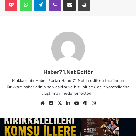
Haber71.Net Editör
Kırıkkale'nin Haber Portalı Haber71.Net'in editörü tarafından
Kırıkkale haberlerinin son dakika ve hızlı bir şekilde ziyaretçilerine
ulaştırmayı hedeflemektedir.
We
Fa
X
Lin
Yo
Pin
Ins
b
ce
ke
uT
ter
tag
sit
bo
dIn
ub
est
ra
esi
ok
e
m