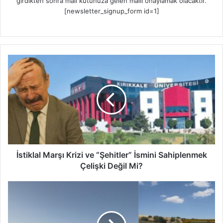
girdikten sonra mail kutunuza gelen maili onaylamak olacaktır.
[newsletter_signup_form id=1]
İ
s
t
i
k
l
a
l
M
a
İstiklal Marşı Krizi ve “Şehitler” İsmini Sahiplenmek
r
Çelişki Değil Mi?
ş
ı
D
K
e
r
l
i
i