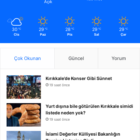
Açık
30
29
28
29
29
℃
℃
℃
℃
℃
Cts
Paz
Pts
Sal
Çar
Çok Okunan
Güncel
Yorum
Kırıkkale’de Konser Gibi Sünnet
19 saat önce
Yurt dışına bile götürülen Kırıkkale simidi
listede neden yok?
19 saat önce
İslami Değerler Külliyesi Bakanlığın