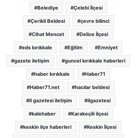
Belediye
Çelebi İlçesi
Çerikli Beldesi
çevre bilinci
Cihat Mencet
Delice İlçesi
eds kırıkkale
Eğitim
Emniyet
gazete iletişim
guncel kırıkkale haberleri
haber kırıkkale
Haber71
Haber71.net
hacılar beldesi
il gazetesi iletişim
ilgazetesi
kalehaber
Karakeçili ilçesi
keskin ilçe haberleri
Keskin İlçesi