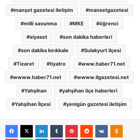
manşet gazetesi iletişim
mansetgazetesi
milli savunma
MKE
öğrenci
siyaset
son dakika haberleri
son dakika kırıkkale
Sulakyurt ilçesi
Ticaret
tiyatro
www.haber71.net
wwww.haber71.net
wwww.ilgazetesi.net
Yahşihan
yahşihan ilçe haberleri
Yahşihan İlçesi
yenigün gazetesi iletişim
Facebook
X
LinkedIn
Tumblr
Pinterest
Reddit
VKontakte
Odnoklassniki
Pocket
WhatsApp
Telegram
Viber
E-Posta İle Paylaş
Yazdır