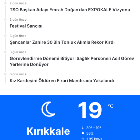
2 gün önce
TSO Başkan Adayı Emrah Doğan’dan EXPOKALE Vizyonu
3 gün önce
Festival Sancısı
3 gün önce
Şencanlar Zahire 30 Bin Tonluk Alımla Rekor Kırdı
3 gün önce
Görevlendirme Dönemi Bitiyor! Sağlık Personeli Asıl Görev
Yerlerine Dönüyor
3 gün önce
Kız Kardeşini Öldüren Firari Mandırada Yakalandı
19
℃
Kırıkkale
30º - 19º
56%
1.85 km/s