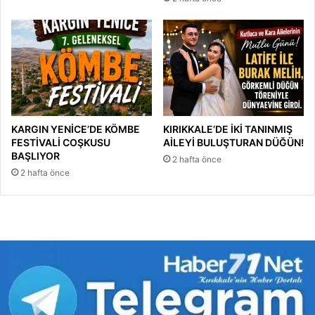
KARGIN YENİCE’DE KÖMBE
KIRIKKALE’DE İKİ TANINMIŞ
FESTİVALİ COŞKUSU
AİLEYİ BULUŞTURAN DÜĞÜN!
BAŞLIYOR
2 hafta önce
2 hafta önce