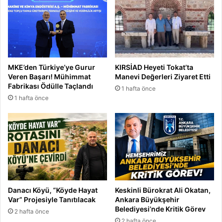
M
Y
i
a
?
p
t
ı
MKE’den Türkiye’ye Gurur
KIRSİAD Heyeti Tokat’ta
Veren Başarı! Mühimmat
Manevi Değerleri Ziyaret Etti
Fabrikası Ödülle Taçlandı
1 hafta önce
1 hafta önce
Danacı Köyü, “Köyde Hayat
Keskinli Bürokrat Ali Okatan,
Var” Projesiyle Tanıtılacak
Ankara Büyükşehir
Belediyesi’nde Kritik Görev
2 hafta önce
2 hafta önce