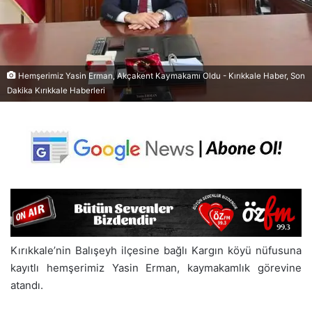
Hemşerimiz Yasin Erman, Akçakent Kaymakamı Oldu - Kırıkkale Haber, Son
Dakika Kırıkkale Haberleri
Kırıkkale’nin Balışeyh ilçesine bağlı Kargın köyü nüfusuna
kayıtlı hemşerimiz Yasin Erman, kaymakamlık görevine
atandı.