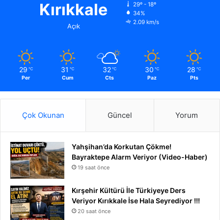
Kırıkkale
29º - 18º
34%
2.09 km/s
Açık
29
31
32
30
28
℃
℃
℃
℃
℃
Per
Cum
Cts
Paz
Pts
Çok Okunan
Güncel
Yorum
Yahşihan’da Korkutan Çökme!
Bayraktepe Alarm Veriyor (Video-Haber)
19 saat önce
Kırşehir Kültürü İle Türkiyeye Ders
Veriyor Kırıkkale İse Hala Seyrediyor !!!
20 saat önce