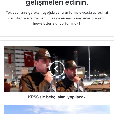
gelişmeleri edinin.
Tek yapmanız gereken aşağıda yer alan forma e-posta adresinizi
girdikten sonra mail kutunuza gelen maili onaylamak olacaktır.
[newsletter_signup_form id=1]
K
P
S
S
'
s
i
z
b
e
KPSS'siz bekçi alımı yapılacak
k
ç
E
i
m