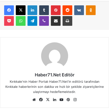
Facebook
X
LinkedIn
Tumblr
Pinterest
Reddit
VKontakte
Odnoklassniki
Pocket
WhatsApp
Telegram
Viber
E-Posta İle Paylaş
Yazdır
Haber71.Net Editör
Kırıkkale'nin Haber Portalı Haber71.Net'in editörü tarafından
Kırıkkale haberlerinin son dakika ve hızlı bir şekilde ziyaretçilerine
ulaştırmayı hedeflemektedir.
We
Fa
X
Lin
Yo
Pin
Ins
b
ce
ke
uT
ter
tag