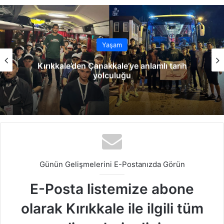
sit
bo
dIn
ub
est
ra
esi
ok
e
m
Yaşam
Kırıkkale’den Çanakkale’ye anlamlı tarih
yolculuğu
Günün Gelişmelerini E-Postanızda Görün
E-Posta listemize abone
olarak Kırıkkale ile ilgili tüm