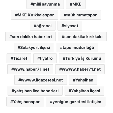
milli savunma
MKE
MKE Kırıkkalespor
mühimmatspor
öğrenci
siyaset
son dakika haberleri
son dakika kırıkkale
Sulakyurt ilçesi
tapu müdürlüğü
Ticaret
tiyatro
Türkiye İş Kurumu
www.haber71.net
wwww.haber71.net
wwww.ilgazetesi.net
Yahşihan
yahşihan ilçe haberleri
Yahşihan İlçesi
Yahşihanspor
yenigün gazetesi iletişim