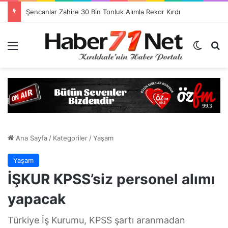
Görevlendirme Dönemi Bitiyor! Sağlık Personeli Asıl Görev Yerlerine Dönüyor
Menü
Dış gö
H
Ana Sayfa
/
Kategoriler
/
Yaşam
Yaşam
İŞKUR KPSS’siz personel alımı
yapacak
Türkiye İş Kurumu, KPSS şartı aranmadan