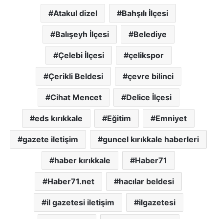
Atakul dizel
Bahşılı İlçesi
Balışeyh İlçesi
Belediye
Çelebi İlçesi
çelikspor
Çerikli Beldesi
çevre bilinci
Cihat Mencet
Delice İlçesi
eds kırıkkale
Eğitim
Emniyet
gazete iletişim
guncel kırıkkale haberleri
haber kırıkkale
Haber71
Haber71.net
hacılar beldesi
il gazetesi iletişim
ilgazetesi