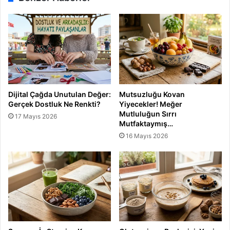
d
ı
Dijital Çağda Unutulan Değer:
Mutsuzluğu Kovan
Gerçek Dostluk Ne Renkti?
Yiyecekler! Meğer
Mutluluğun Sırrı
17 Mayıs 2026
Mutfaktaymış…
16 Mayıs 2026