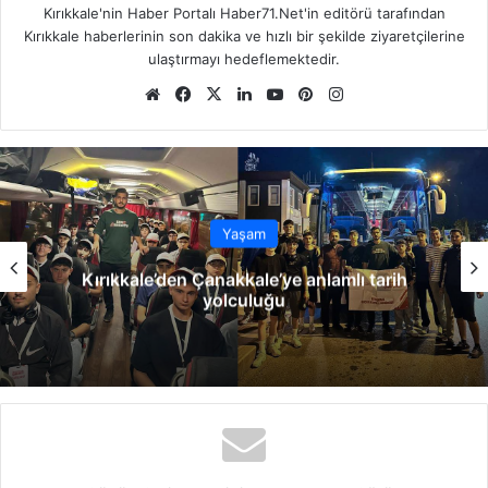
Kırıkkale'nin Haber Portalı Haber71.Net'in editörü tarafından
Kırıkkale haberlerinin son dakika ve hızlı bir şekilde ziyaretçilerine
ulaştırmayı hedeflemektedir.
We
Fa
X
Lin
Yo
Pin
Ins
b
ce
ke
uT
ter
tag
sit
bo
dIn
ub
est
ra
esi
ok
e
m
Yaşam
Kırıkkale’den Çanakkale’ye anlamlı tarih
yolculuğu