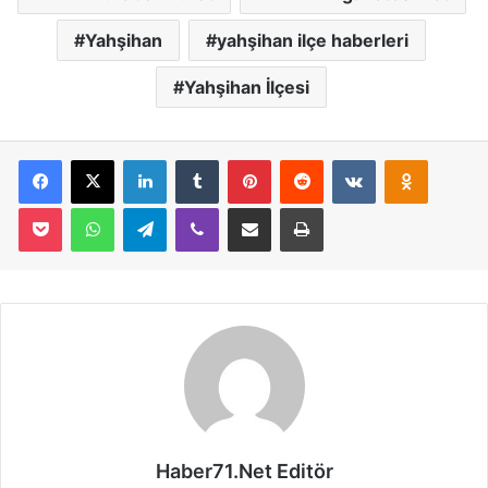
Yahşihan
yahşihan ilçe haberleri
Yahşihan İlçesi
Facebook
X
LinkedIn
Tumblr
Pinterest
Reddit
VKontakte
Odnoklassniki
Pocket
WhatsApp
Telegram
Viber
E-Posta İle Paylaş
Yazdır
Haber71.Net Editör