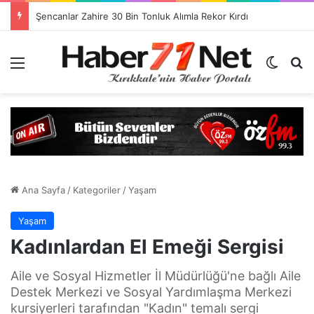
Görevlendirme Dönemi Bitiyor! Sağlık Personeli Asıl Görev Yerlerine Dönüyor
Menü
Dış gö
H
Ana Sayfa
/
Kategoriler
/
Yaşam
Yaşam
Kadınlardan El Emeği Sergisi
Aile ve Sosyal Hizmetler İl Müdürlüğü'ne bağlı Aile
Destek Merkezi ve Sosyal Yardımlaşma Merkezi
kursiyerleri tarafından "Kadın" temalı sergi