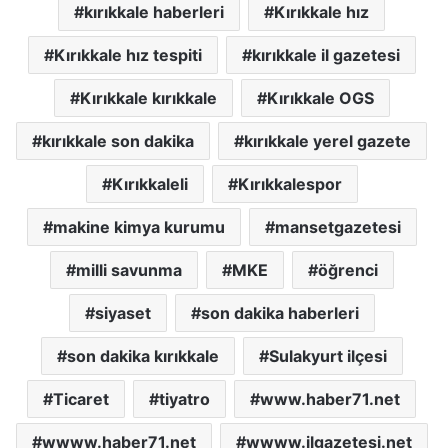
kırıkkale haberleri
Kırıkkale hız
Kırıkkale hız tespiti
kırıkkale il gazetesi
Kırıkkale kırıkkale
Kırıkkale OGS
kırıkkale son dakika
kırıkkale yerel gazete
Kırıkkaleli
Kırıkkalespor
makine kimya kurumu
mansetgazetesi
milli savunma
MKE
öğrenci
siyaset
son dakika haberleri
son dakika kırıkkale
Sulakyurt ilçesi
Ticaret
tiyatro
www.haber71.net
wwww.haber71.net
wwww.ilgazetesi.net