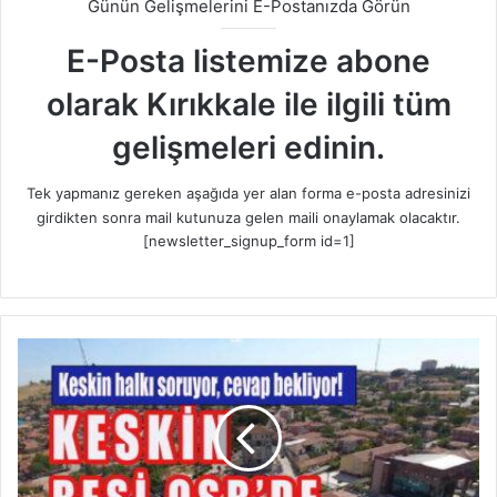
Günün Gelişmelerini E-Postanızda Görün
E-Posta listemize abone
olarak Kırıkkale ile ilgili tüm
gelişmeleri edinin.
Tek yapmanız gereken aşağıda yer alan forma e-posta adresinizi
girdikten sonra mail kutunuza gelen maili onaylamak olacaktır.
[newsletter_signup_form id=1]
K
e
s
k
i
n
'