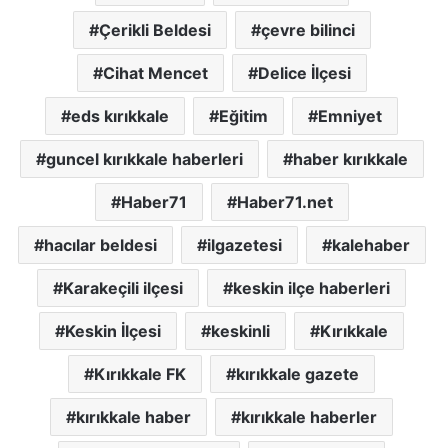
Çerikli Beldesi
çevre bilinci
Cihat Mencet
Delice İlçesi
eds kırıkkale
Eğitim
Emniyet
guncel kırıkkale haberleri
haber kırıkkale
Haber71
Haber71.net
hacılar beldesi
ilgazetesi
kalehaber
Karakeçili ilçesi
keskin ilçe haberleri
Keskin İlçesi
keskinli
Kırıkkale
Kırıkkale FK
kırıkkale gazete
kırıkkale haber
kırıkkale haberler