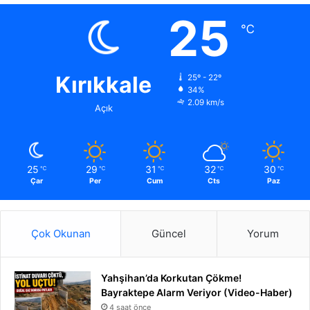
25
℃
Kırıkkale
25º - 22º
34%
2.09 km/s
Açık
25
29
31
32
30
℃
℃
℃
℃
℃
Çar
Per
Cum
Cts
Paz
Çok Okunan
Güncel
Yorum
Yahşihan’da Korkutan Çökme!
Bayraktepe Alarm Veriyor (Video-Haber)
4 saat önce