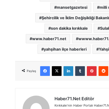
mansetgazetesi
mill
Şehircilik ve İklim Değişikliği Bakanl
son dakika kırıkkale
Sulak
www.haber71.net
wwww.haber71.
yahşihan ilçe haberleri
Yahşi
Facebook
X
LinkedIn
Tumblr
Pinterest
Red
Paylaş
Haber71.Net Editör
Kırıkkale'nin Haber Portalı Haber71.N