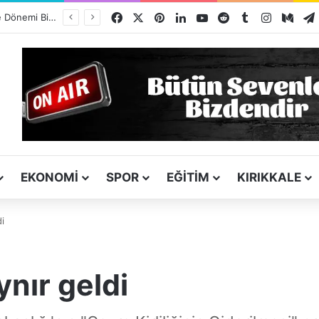
Facebook
X
Pinterest
LinkedIn
YouTube
Reddit
Tumblr
Instagra
Med
Kız Kardeşini Öldüren Firari Mandırada Yakalandı
EKONOMI
SPOR
EĞITIM
KIRIKKALE
di
ynır geldi