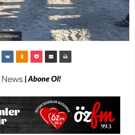
le Haberleri
dit
VKontakte
Odnoklassniki
Pocket
E-Posta İle Paylaş
Yazdır