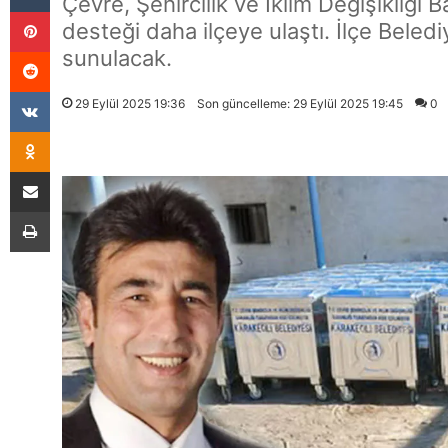
Çevre, Şehircilik ve İklim Değişikliği 
Pinterest
desteği daha ilçeye ulaştı. İlçe Beled
Reddit
sunulacak.
VKontakte
29 Eylül 2025 19:36
Son güncelleme: 29 Eylül 2025 19:45
0
Odnoklassniki
E-Posta İle Paylaş
Yazdır