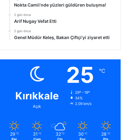
Nokta Camii’nde yüzleri güldüren buluşma!
2 gün önce
Arif Nugay Vefat Etti
2 gün önce
Genel Müdür Keleş, Bakan Çiftçi’yi ziyaret etti
25
℃
Kırıkkale
29º - 18º
34%
2.09 km/s
Açık
29
31
32
30
28
℃
℃
℃
℃
℃
Per
Cum
Cts
Paz
Pts