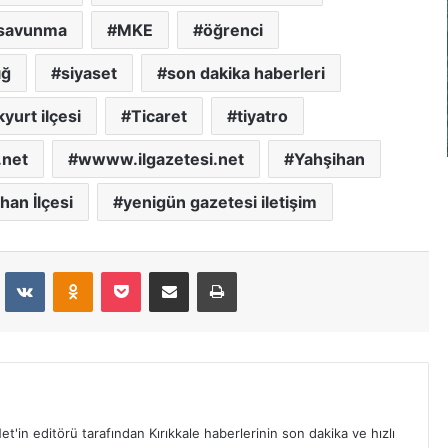
i savunma
MKE
öğrenci
ığ
siyaset
son dakika haberleri
yurt ilçesi
Ticaret
tiyatro
net
wwww.ilgazetesi.net
Yahşihan
han İlçesi
yenigün gazetesi iletişim
dit
VKontakte
Odnoklassniki
Pocket
E-Posta İle Paylaş
Yazdır
et'in editörü tarafından Kırıkkale haberlerinin son dakika ve hızlı