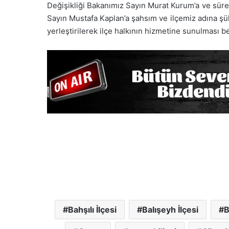
Değişikliği Bakanımız Sayın Murat Kurum’a ve süre
Sayın Mustafa Kaplan’a şahsım ve ilçemiz adına şük
yerleştirilerek ilçe halkının hizmetine sunulması b
Bahşılı İlçesi
Balışeyh İlçesi
B