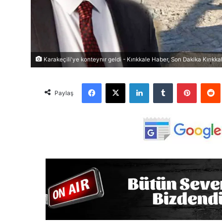
Karakeçili'ye konteynır geldi - Kırıkkale Haber, Son Dakika Kırıkka
Facebook
X
LinkedIn
Tumblr
Pinterest
Red
Paylaş