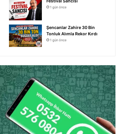
Festival Sancısı
1 gün önce
Şencanlar Zahire 30 Bin
Tonluk Alımla Rekor Kırdı
1 gün önce