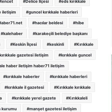
Mencet
Delice İlçesi
eds kırıkkale
 iletişim
guncel kırıkkale haberleri
Haber71.net
hacılar beldesi
hibe
kalehaber
karakeçili belediye başkanı
i
Keskin İlçesi
keskinli
Kırıkkale
kırıkkale gazetesi iletişim
kırıkkale guncel
ale haber iletişim haber71 iletişim
kırıkkale haberler
kırıkkale haberleri
kırıkkale il gazetesi
Kırıkkale kırıkkale
a
kırıkkale yerel gazete
Kırıkkaleli
a kurumu
manşet gazetesi iletişim