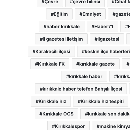
Çevre
çevre bilinci
Cihat 
Eğitim
Emniyet
gazete
haber kırıkkale
Haber71
il gazetesi iletişim
ilgazetesi
Karakeçili ilçesi
keskin ilçe haberler
Kırıkkale FK
kırıkkale gazete
kırıkkale haber
kırıkk
kırıkkale haber telefon Bahşılı İlçesi
Kırıkkale hız
Kırıkkale hız tespiti
Kırıkkale OGS
kırıkkale son dakik
Kırıkkalespor
makine kimy