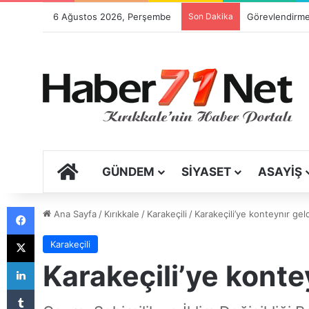
6 Ağustos 2026, Perşembe
Son Dakika
ANA SAYFA
GÜNDEM
SIYASET
ASAYIŞ
Facebook
Ana Sayfa
/
Kırıkkale
/
Karakeçili
/
Karakeçili’ye konteynır gel
X
Karakeçili
LinkedIn
Karakeçili’ye konte
Tumblr