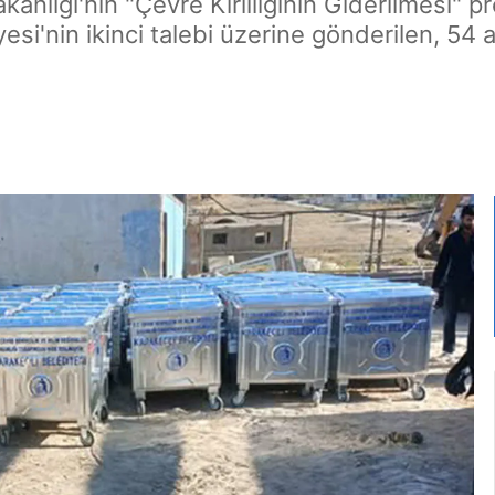
Bakanlığı'nın "Çevre Kirliliğinin Giderilmesi
iyesi'nin ikinci talebi üzerine gönderilen, 5