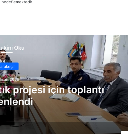
yı hedeflemektedir.
akini Oku
arakeçili
Nisan 2026
tık projesi için toplantı
enlendi