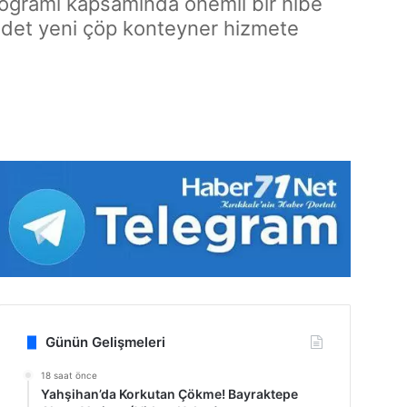
" programı kapsamında önemli bir hibe
4 adet yeni çöp konteyner hizmete
Günün Gelişmeleri
18 saat önce
Yahşihan’da Korkutan Çökme! Bayraktepe