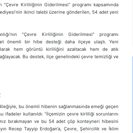
nın “Çevre Kirliliğinin Giderilmesi” programı kapsamında
lediyesi’nin ikinci talebi üzerine gönderilen, 54 adet yeni
lığı’nın “Çevre Kirliliğinin Giderilmesi” programı
t önemli bir hibe desteği daha ilçeye ulaştı. Yeni
tılarak hem görüntü kirliliğini azaltacak hem de atık
ağlayacak. Bu destek, ilçe genelindeki çevre temizliği ve
R
ı dileğiyle, bu önemli hibenin sağlanmasında emeği geçen
u ifadeler kullanıldı: “İlçemizin çevre kirliliği sorunlarını
alnız bırakmayan ve bu 54 adet çöp konteyneri hibesini
ın Recep Tayyip Erdoğan’a, Çevre, Şehircilik ve İklim