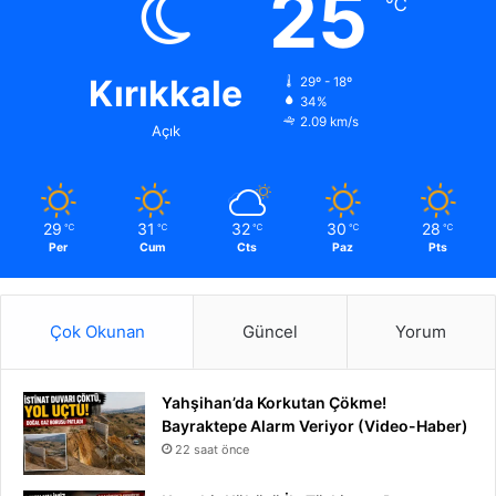
25
℃
Kırıkkale
29º - 18º
34%
2.09 km/s
Açık
29
31
32
30
28
℃
℃
℃
℃
℃
Per
Cum
Cts
Paz
Pts
Çok Okunan
Güncel
Yorum
Yahşihan’da Korkutan Çökme!
Bayraktepe Alarm Veriyor (Video-Haber)
22 saat önce