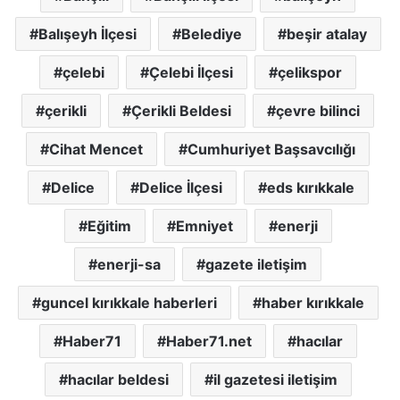
Balışeyh İlçesi
Belediye
beşir atalay
çelebi
Çelebi İlçesi
çelikspor
çerikli
Çerikli Beldesi
çevre bilinci
Cihat Mencet
Cumhuriyet Başsavcılığı
Delice
Delice İlçesi
eds kırıkkale
Eğitim
Emniyet
enerji
enerji-sa
gazete iletişim
guncel kırıkkale haberleri
haber kırıkkale
Haber71
Haber71.net
hacılar
hacılar beldesi
il gazetesi iletişim