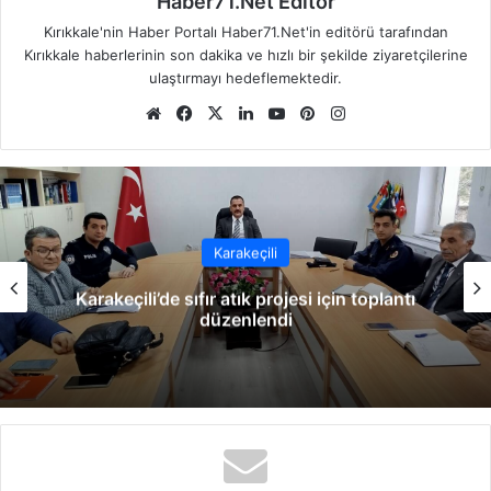
Haber71.Net Editör
Kırıkkale'nin Haber Portalı Haber71.Net'in editörü tarafından
Kırıkkale haberlerinin son dakika ve hızlı bir şekilde ziyaretçilerine
ulaştırmayı hedeflemektedir.
We
Fa
X
Lin
Yo
Pin
Ins
b
ce
ke
uT
ter
tag
sit
bo
dIn
ub
est
ra
esi
ok
e
m
Karakeçili
Karakeçili’de sıfır atık projesi için toplantı
düzenlendi