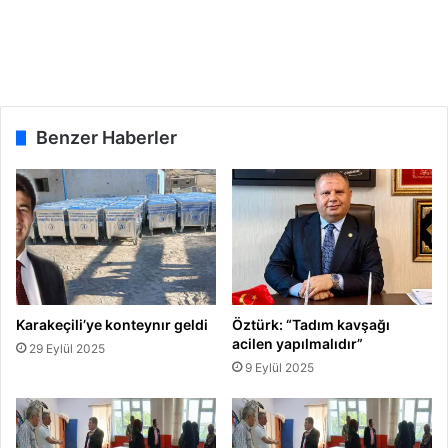
e
ş
e
k
k
ü
Benzer Haberler
r
Karakeçili’ye konteynır geldi
Öztürk: “Tadım kavşağı
acilen yapılmalıdır”
29 Eylül 2025
9 Eylül 2025