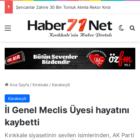
Görevlendirme Dönemi Bitiyor! Sağlık Personeli Asıl Görev Yerlerine Dönüyor
Menü
Dış gö
H
Ana Sayfa
/
Kırıkkale
/
Karakeçili
Karakeçili
İl Genel Meclis Üyesi hayatını
kaybetti
Kırıkkale siyasetinin sevilen isimlerinden, AK Parti