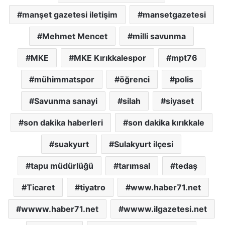
manşet gazetesi iletişim
mansetgazetesi
Mehmet Mencet
milli savunma
MKE
MKE Kırıkkalespor
mpt76
mühimmatspor
öğrenci
polis
Savunma sanayi
silah
siyaset
son dakika haberleri
son dakika kırıkkale
suakyurt
Sulakyurt ilçesi
tapu müdürlüğü
tarımsal
tedaş
Ticaret
tiyatro
www.haber71.net
wwww.haber71.net
wwww.ilgazetesi.net