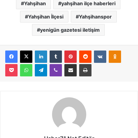
Yahşihan
yahşihan ilçe haberleri
Yahşihan İlçesi
Yahşihanspor
yenigün gazetesi iletişim
Facebook
X
LinkedIn
Tumblr
Pinterest
Reddit
VKontakte
Odnoklassniki
Pocket
WhatsApp
Telegram
Viber
E-Posta İle Paylaş
Yazdır