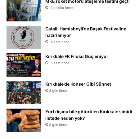
MKE roket motoru ateşleme testini geçti
17 dakika önce
Çatallı Hamisbeyli’de Başak Festivaline
hazırlanıyor
14 saat önce
Kırıkkale FK Filosu Güçleniyor
16 saat önce
Kırıkkale’de Konser Gibi Sünnet
3 gün önce
Yurt dışına bile götürülen Kırıkkale simidi
listede neden yok?
3 gün önce