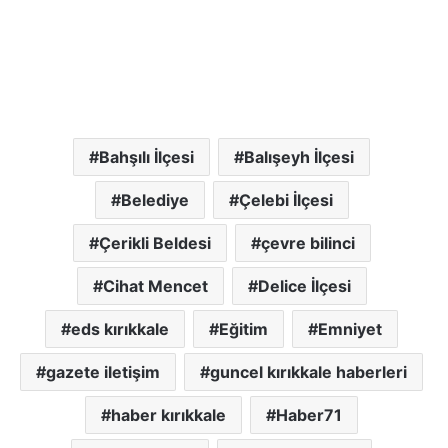
Bahşılı İlçesi
Balışeyh İlçesi
Belediye
Çelebi İlçesi
Çerikli Beldesi
çevre bilinci
Cihat Mencet
Delice İlçesi
eds kırıkkale
Eğitim
Emniyet
gazete iletişim
guncel kırıkkale haberleri
haber kırıkkale
Haber71