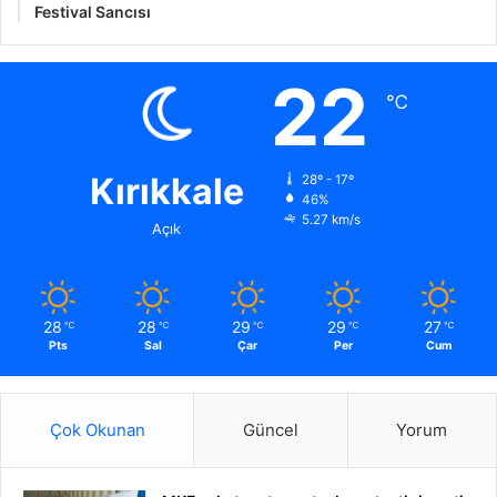
Festival Sancısı
22
℃
Kırıkkale
28º - 17º
46%
5.27 km/s
Açık
28
28
29
29
27
℃
℃
℃
℃
℃
Pts
Sal
Çar
Per
Cum
Çok Okunan
Güncel
Yorum