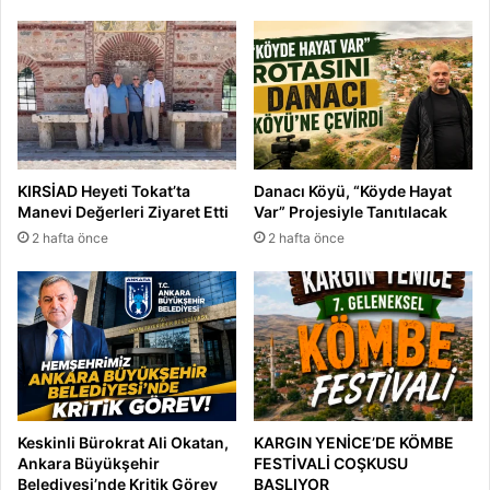
KIRSİAD Heyeti Tokat’ta
Danacı Köyü, “Köyde Hayat
Manevi Değerleri Ziyaret Etti
Var” Projesiyle Tanıtılacak
2 hafta önce
2 hafta önce
Keskinli Bürokrat Ali Okatan,
KARGIN YENİCE’DE KÖMBE
Ankara Büyükşehir
FESTİVALİ COŞKUSU
Belediyesi’nde Kritik Görev
BAŞLIYOR