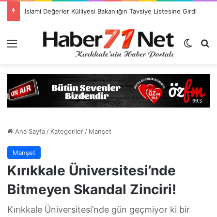
İslami Değerler Külliyesi Bakanlığın Tavsiye Listesine Girdi
Menü
Dış gö
H
Ana Sayfa
/
Kategoriler
/
Manşet
Manşet
Kırıkkale Üniversitesi’nde
Bitmeyen Skandal Zinciri!
Kırıkkale Üniversitesi’nde gün geçmiyor ki bir