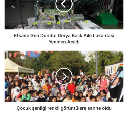
n
e
G
e
r
i
Efsane Geri Döndü: Derya Balık Aile Lokantası
D
Yeniden Açıldı
ö
n
Ç
d
o
ü
c
:
u
D
k
e
ş
r
e
y
n
a
l
B
i
Çocuk şenliği renkli görüntülere sahne oldu
a
ğ
l
i
ı
r