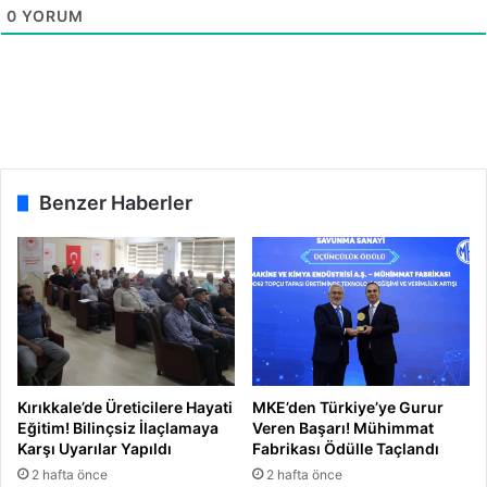
A
o
0
YORUM
ç
l
ı
d
l
u
d
ı
Benzer Haberler
Kırıkkale’de Üreticilere Hayati
MKE’den Türkiye’ye Gurur
Eğitim! Bilinçsiz İlaçlamaya
Veren Başarı! Mühimmat
Karşı Uyarılar Yapıldı
Fabrikası Ödülle Taçlandı
2 hafta önce
2 hafta önce