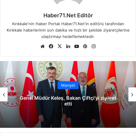
Haber71.Net Editör
Kırıkkale'nin Haber Portalı Haber71.Net'in editörü tarafından
Kırıkkale haberlerinin son dakika ve hızlı bir şekilde ziyaretçilerine
ulaştırmayı hedeflemektedir.
We
Fa
X
Lin
Yo
Pin
Ins
b
ce
ke
uT
ter
tag
sit
bo
dIn
ub
est
ra
esi
ok
e
m
Manşet
Kırıkkalelileri Başka İllere İmrendirmeyin