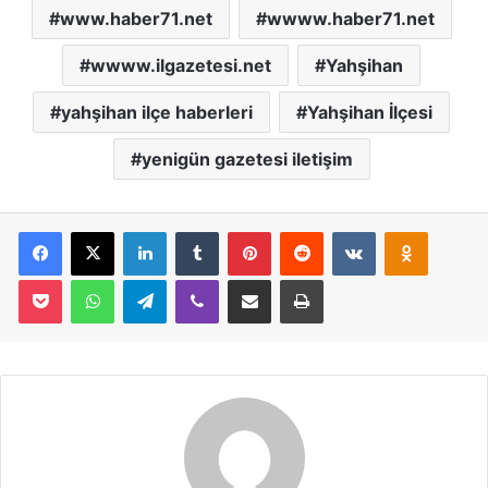
www.haber71.net
wwww.haber71.net
wwww.ilgazetesi.net
Yahşihan
yahşihan ilçe haberleri
Yahşihan İlçesi
yenigün gazetesi iletişim
Facebook
X
LinkedIn
Tumblr
Pinterest
Reddit
VKontakte
Odnoklassniki
Pocket
WhatsApp
Telegram
Viber
E-Posta İle Paylaş
Yazdır