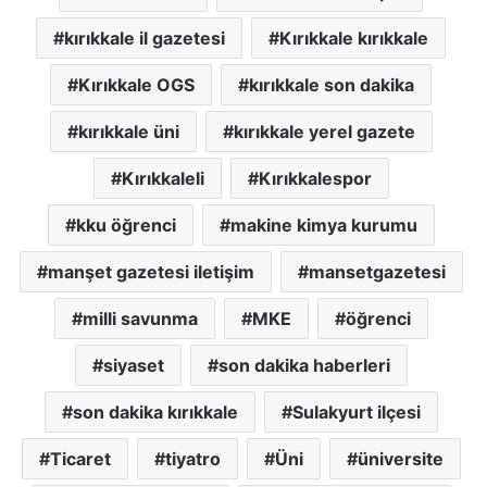
kırıkkale il gazetesi
Kırıkkale kırıkkale
Kırıkkale OGS
kırıkkale son dakika
kırıkkale üni
kırıkkale yerel gazete
Kırıkkaleli
Kırıkkalespor
kku öğrenci
makine kimya kurumu
manşet gazetesi iletişim
mansetgazetesi
milli savunma
MKE
öğrenci
siyaset
son dakika haberleri
son dakika kırıkkale
Sulakyurt ilçesi
Ticaret
tiyatro
Üni
üniversite