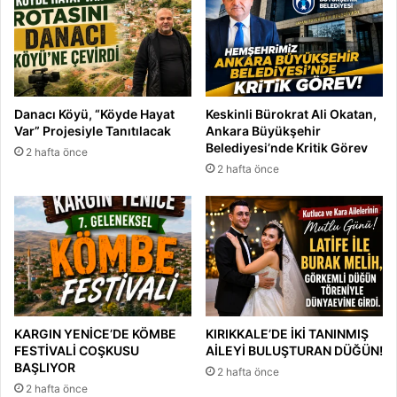
d
e
f
t
e
!
Danacı Köyü, “Köyde Hayat
Keskinli Bürokrat Ali Okatan,
Var” Projesiyle Tanıtılacak
Ankara Büyükşehir
Belediyesi’nde Kritik Görev
2 hafta önce
2 hafta önce
KARGIN YENİCE’DE KÖMBE
KIRIKKALE’DE İKİ TANINMIŞ
FESTİVALİ COŞKUSU
AİLEYİ BULUŞTURAN DÜĞÜN!
BAŞLIYOR
2 hafta önce
2 hafta önce