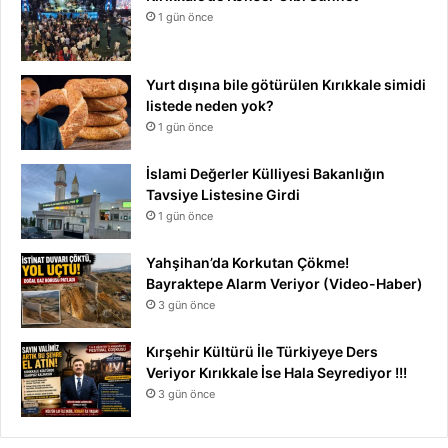
1 gün önce
Yurt dışına bile götürülen Kırıkkale simidi
listede neden yok?
1 gün önce
İslami Değerler Külliyesi Bakanlığın
Tavsiye Listesine Girdi
1 gün önce
Yahşihan’da Korkutan Çökme!
Bayraktepe Alarm Veriyor (Video-Haber)
3 gün önce
Kırşehir Kültürü İle Türkiyeye Ders
Veriyor Kırıkkale İse Hala Seyrediyor !!!
3 gün önce