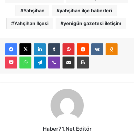
Yahşihan
yahşihan ilçe haberleri
Yahşihan İlçesi
yenigün gazetesi iletişim
Facebook
X
LinkedIn
Tumblr
Pinterest
Reddit
VKontakte
Odnoklassniki
Pocket
WhatsApp
Telegram
Viber
E-Posta İle Paylaş
Yazdır
Haber71.Net Editör