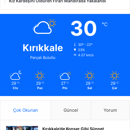
Kız Kardeşini Öldüren Firari Mandırada Yakalandı
30
℃
Kırıkkale
30º - 22º
23%
4.07 km/s
Parçalı Bulutlu
29
29
27
29
29
℃
℃
℃
℃
℃
Cts
Paz
Pts
Sal
Çar
Çok Okunan
Güncel
Yorum
Kırıkkale’de Konser Gibi Sünnet