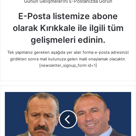
Günün Gelişmelerini E-Postanızda Görün
E-Posta listemize abone
olarak Kırıkkale ile ilgili tüm
gelişmeleri edinin.
Tek yapmanız gereken aşağıda yer alan forma e-posta adresinizi
girdikten sonra mail kutunuza gelen maili onaylamak olacaktır.
[newsletter_signup_form id=1]
G
a
z
i
Y
u
s