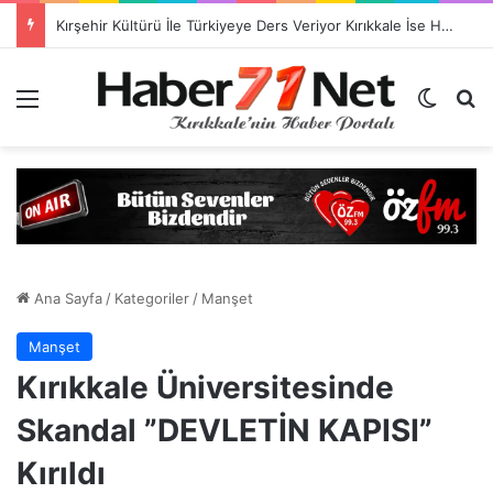
Kırşehir Kültürü İle Türkiyeye Ders Veriyor Kırıkkale İse Hala Seyrediyor !!!
Menü
Dış gö
H
Ana Sayfa
/
Kategoriler
/
Manşet
Manşet
Kırıkkale Üniversitesinde
Skandal ”DEVLETİN KAPISI”
Kırıldı