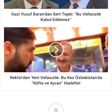
u
f
B
Gazi Yusuf Baran’dan Sert Tepki: “Bu Vefasızlık
a
Kabul Edilemez”
r
a
R
n
e
’
k
d
t
a
ö
n
r
S
’
e
d
r
e
t
n
Rektör’den Yeni Vefasızlık: Bu Kez Özbekistan’da
T
Y
“Köfte ve Ayran” Hedefte!
e
e
p
n
k
i
i
V
:
e
0