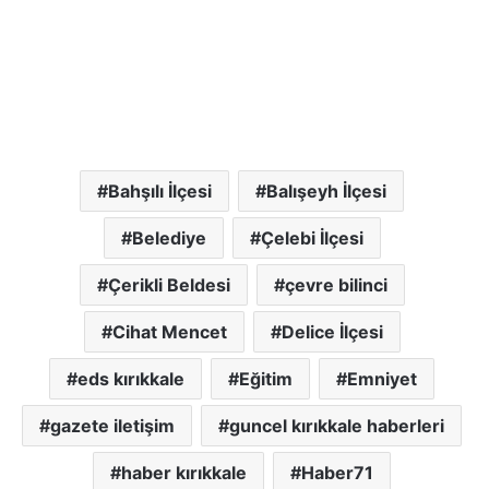
Bahşılı İlçesi
Balışeyh İlçesi
Belediye
Çelebi İlçesi
Çerikli Beldesi
çevre bilinci
Cihat Mencet
Delice İlçesi
eds kırıkkale
Eğitim
Emniyet
gazete iletişim
guncel kırıkkale haberleri
haber kırıkkale
Haber71