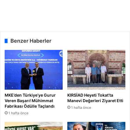
e
a
m
n
e
’
z
d
”
a
“
Benzer Haberler
K
ö
f
t
e
v
e
A
y
MKE’den Türkiye’ye Gurur
KIRSİAD Heyeti Tokat’ta
r
Veren Başarı! Mühimmat
Manevi Değerleri Ziyaret Etti
a
Fabrikası Ödülle Taçlandı
1 hafta önce
n
1 hafta önce
”
H
e