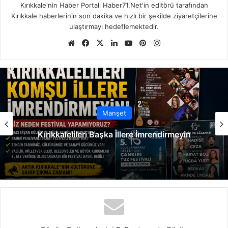
Kırıkkale'nin Haber Portalı Haber71.Net'in editörü tarafından
Kırıkkale haberlerinin son dakika ve hızlı bir şekilde ziyaretçilerine
ulaştırmayı hedeflemektedir.
We
Fa
X
Lin
Yo
Pin
Ins
b
ce
ke
uT
ter
tag
sit
bo
dIn
ub
est
ra
esi
ok
e
m
Manşet
Kırıkkalelileri Başka İllere İmrendirmeyin