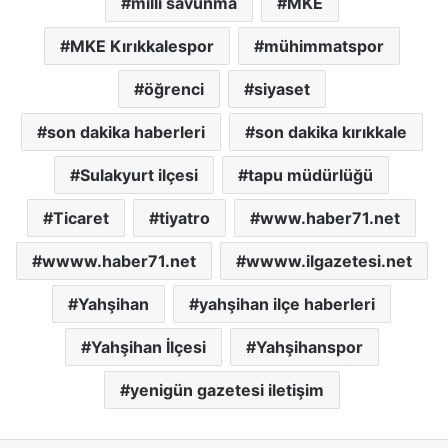
milli savunma
MKE
MKE Kırıkkalespor
mühimmatspor
öğrenci
siyaset
son dakika haberleri
son dakika kırıkkale
Sulakyurt ilçesi
tapu müdürlüğü
Ticaret
tiyatro
www.haber71.net
wwww.haber71.net
wwww.ilgazetesi.net
Yahşihan
yahşihan ilçe haberleri
Yahşihan İlçesi
Yahşihanspor
yenigün gazetesi iletişim