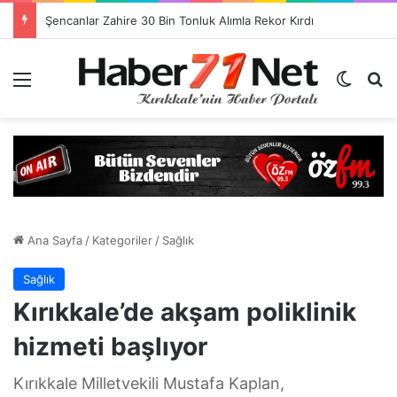
Görevlendirme Dönemi Bitiyor! Sağlık Personeli Asıl Görev Yerlerine Dönüyor
Menü
Dış gö
H
Ana Sayfa
/
Kategoriler
/
Sağlık
Sağlık
Kırıkkale’de akşam poliklinik
hizmeti başlıyor
Kırıkkale Milletvekili Mustafa Kaplan,