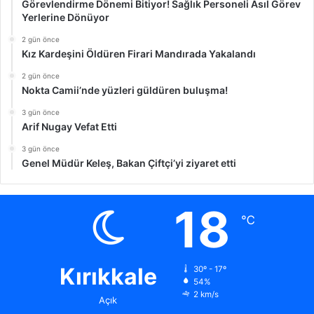
Görevlendirme Dönemi Bitiyor! Sağlık Personeli Asıl Görev
Yerlerine Dönüyor
2 gün önce
Kız Kardeşini Öldüren Firari Mandırada Yakalandı
2 gün önce
Nokta Camii’nde yüzleri güldüren buluşma!
3 gün önce
Arif Nugay Vefat Etti
3 gün önce
Genel Müdür Keleş, Bakan Çiftçi’yi ziyaret etti
18
℃
Kırıkkale
30º - 17º
54%
2 km/s
Açık