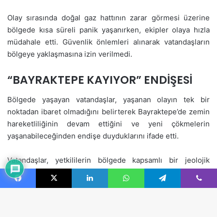
Facebook
X
LinkedIn
WhatsApp
Telegram
Viber