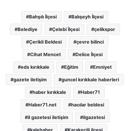
Bahşılı İlçesi
Balışeyh İlçesi
Belediye
Çelebi İlçesi
çelikspor
Çerikli Beldesi
çevre bilinci
Cihat Mencet
Delice İlçesi
eds kırıkkale
Eğitim
Emniyet
gazete iletişim
guncel kırıkkale haberleri
haber kırıkkale
Haber71
Haber71.net
hacılar beldesi
il gazetesi iletişim
ilgazetesi
kalehaber
Karakeçili ilçesi