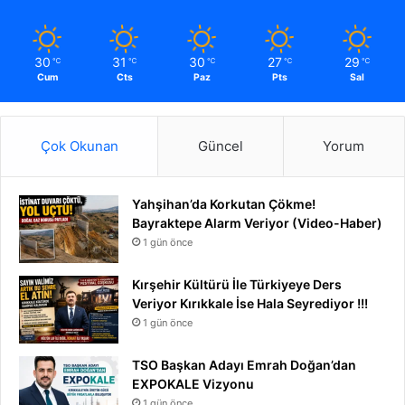
30
31
30
27
29
℃
℃
℃
℃
℃
Cum
Cts
Paz
Pts
Sal
Çok Okunan
Güncel
Yorum
Yahşihan’da Korkutan Çökme!
Bayraktepe Alarm Veriyor (Video-Haber)
1 gün önce
Kırşehir Kültürü İle Türkiyeye Ders
Veriyor Kırıkkale İse Hala Seyrediyor !!!
1 gün önce
TSO Başkan Adayı Emrah Doğan’dan
EXPOKALE Vizyonu
1 gün önce