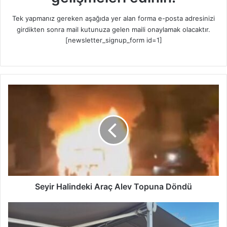
Tek yapmanız gereken aşağıda yer alan forma e-posta adresinizi
girdikten sonra mail kutunuza gelen maili onaylamak olacaktır.
[newsletter_signup_form id=1]
S
e
y
i
r
H
a
l
i
n
Seyir Halindeki Araç Alev Topuna Döndü
d
e
B
k
ü