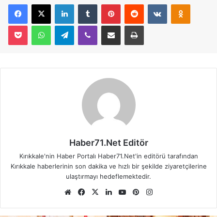
Facebook
X
LinkedIn
Tumblr
Pinterest
Reddit
VKontakte
Odnoklassniki
Pocket
WhatsApp
Telegram
Viber
E-Posta İle Paylaş
Yazdır
Haber71.Net Editör
Kırıkkale'nin Haber Portalı Haber71.Net'in editörü tarafından
Kırıkkale haberlerinin son dakika ve hızlı bir şekilde ziyaretçilerine
ulaştırmayı hedeflemektedir.
We
Fa
X
Lin
Yo
Pin
Ins
b
ce
ke
uT
ter
tag
sit
bo
dIn
ub
est
ra