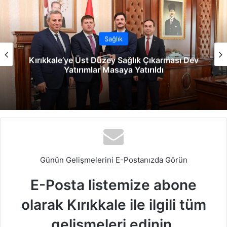
esi
ok
e
m
Sağlık
Kırıkkale’ye Üst Düzey Sağlık Çıkarması Dev
Yatırımlar Masaya Yatırıldı
Günün Gelişmelerini E-Postanızda Görün
E-Posta listemize abone
olarak Kırıkkale ile ilgili tüm
gelişmeleri edinin.