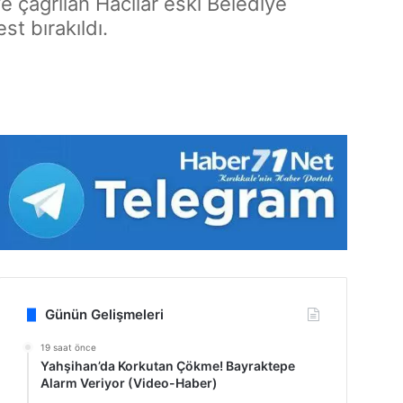
 çağrılan Hacılar eski Belediye
t bırakıldı.
Günün Gelişmeleri
19 saat önce
Yahşihan’da Korkutan Çökme! Bayraktepe
Alarm Veriyor (Video-Haber)