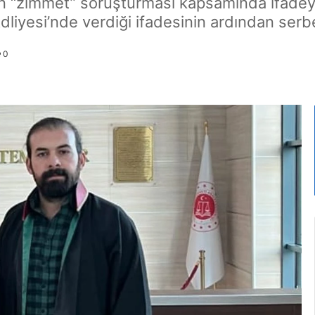
en “zimmet” soruşturması kapsamında ifadeye
iyesi’nde verdiği ifadesinin ardından serbes
0