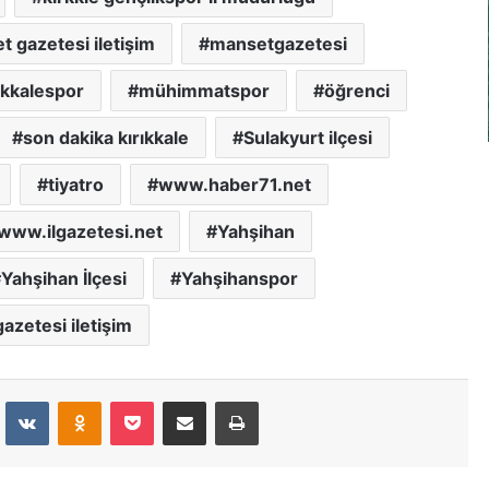
 gazetesi iletişim
mansetgazetesi
ıkkalespor
mühimmatspor
öğrenci
son dakika kırıkkale
Sulakyurt ilçesi
tiyatro
www.haber71.net
www.ilgazetesi.net
Yahşihan
Yahşihan İlçesi
Yahşihanspor
azetesi iletişim
dit
VKontakte
Odnoklassniki
Pocket
E-Posta İle Paylaş
Yazdır