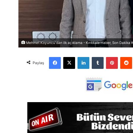
Mehmet Koyuncu'dan ilk açıklama - Kırıkkale Haber, Son Dakika Kı
Facebook
X
LinkedIn
Tumblr
Pinterest
Red
Paylaş