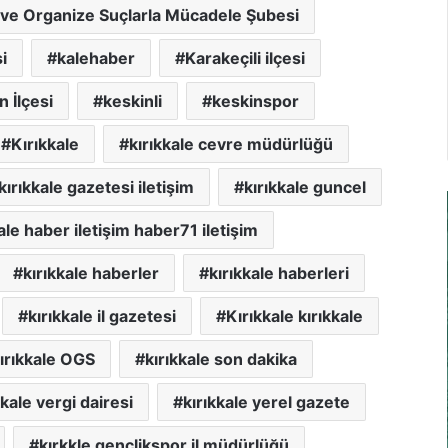
 ve Organize Suçlarla Mücadele Şubesi
i
kalehaber
Karakeçili ilçesi
n İlçesi
keskinli
keskinspor
Kırıkkale
kırıkkale cevre müdürlüğü
kırıkkale gazetesi iletişim
kırıkkale guncel
ale haber iletişim haber71 iletişim
kırıkkale haberler
kırıkkale haberleri
kırıkkale il gazetesi
Kırıkkale kırıkkale
ırıkkale OGS
kırıkkale son dakika
kkale vergi dairesi
kırıkkale yerel gazete
kırkkle gençlikspor il müdürlüğü