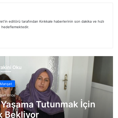
et'in editörü tarafından Kırıkkale haberlerinin son dakika ve hızlı
yı hedeflemektedir.
akini Oku
Manşet
 gün önce
 Yaşama Tutunmak İçin
 Bekliyor