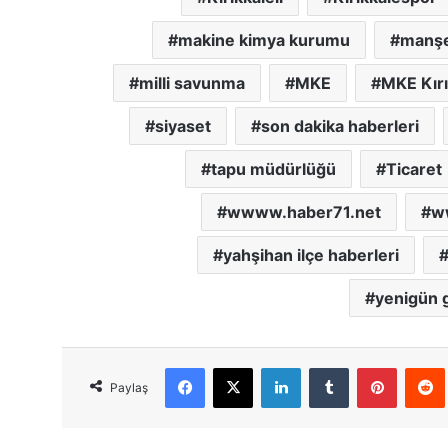
makine kimya kurumu
manşet
milli savunma
MKE
MKE Kır
siyaset
son dakika haberleri
tapu müdürlüğü
Ticaret
wwww.haber71.net
w
yahşihan ilçe haberleri
yenigün g
Facebook
X
LinkedIn
Tumblr
Pinterest
Red
Paylaş