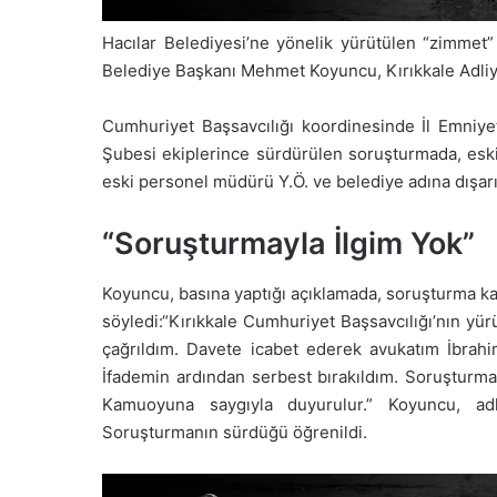
Hacılar Belediyesi’ne yönelik yürütülen “zimmet”
Belediye Başkanı Mehmet Koyuncu, Kırıkkale Adliyes
Cumhuriyet Başsavcılığı koordinesinde İl Emniy
Şubesi ekiplerince sürdürülen soruşturmada, esk
eski personel müdürü Y.Ö. ve belediye adına dışarı
“Soruşturmayla İlgim Yok”
Koyuncu, basına yaptığı açıklamada, soruşturma kap
söyledi:“Kırıkkale Cumhuriyet Başsavcılığı’nın yü
çağrıldım. Davete icabet ederek avukatım İbrahim
İfademin ardından serbest bırakıldım. Soruşturmay
Kamuoyuna saygıyla duyurulur.” Koyuncu, adliy
Soruşturmanın sürdüğü öğrenildi.