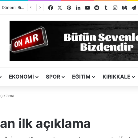
Facebook
X
Pinterest
LinkedIn
YouTube
Reddit
Tumblr
Instagra
Med
Kız Kardeşini Öldüren Firari Mandırada Yakalandı
EKONOMI
SPOR
EĞITIM
KIRIKKALE
çıklama
n ilk açıklama