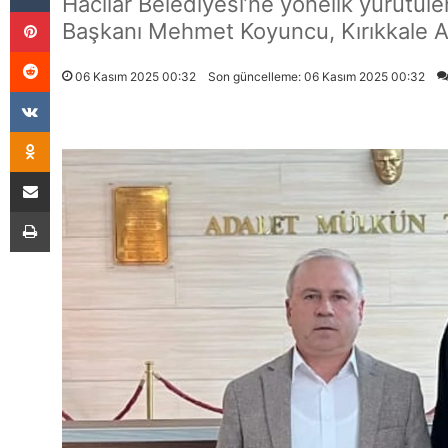
Hacılar Belediyesi’ne yönelik yürütül
Pinterest
Başkanı Mehmet Koyuncu, Kırıkkale Adl
Reddit
06 Kasım 2025 00:32
Son güncelleme: 06 Kasım 2025 00:32
VKontakte
Odnoklassniki
E-Posta İle Paylaş
Yazdır