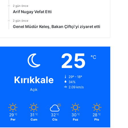
2 gün önce
Arif Nugay Vefat Etti
2 gün önce
Genel Müdür Keleş, Bakan Çiftçi’yi ziyaret etti
25
℃
Kırıkkale
29º - 18º
34%
2.09 km/s
Açık
29
31
32
30
28
℃
℃
℃
℃
℃
Per
Cum
Cts
Paz
Pts