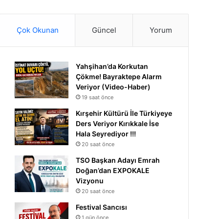
Çok Okunan
Güncel
Yorum
Yahşihan’da Korkutan
Çökme! Bayraktepe Alarm
Veriyor (Video-Haber)
19 saat önce
Kırşehir Kültürü İle Türkiyeye
Ders Veriyor Kırıkkale İse
Hala Seyrediyor !!!
20 saat önce
TSO Başkan Adayı Emrah
Doğan’dan EXPOKALE
Vizyonu
20 saat önce
Festival Sancısı
1 gün önce