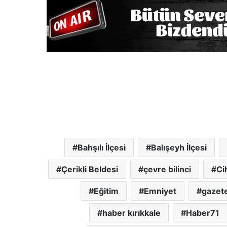
Bahşılı İlçesi
Balışeyh İlçesi
Çerikli Beldesi
çevre bilinci
Ci
Eğitim
Emniyet
gazete
haber kırıkkale
Haber71