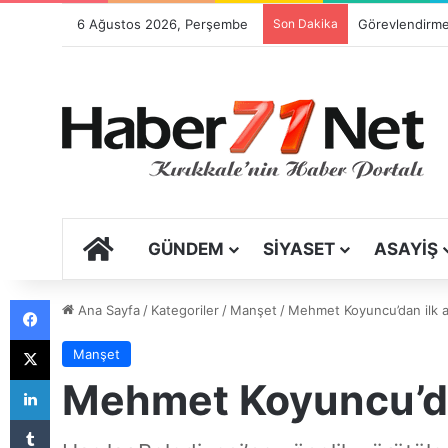
6 Ağustos 2026, Perşembe
Son Dakika
ANA SAYFA
GÜNDEM
SIYASET
ASAYIŞ
Facebook
Ana Sayfa
/
Kategoriler
/
Manşet
/
Mehmet Koyuncu’dan ilk a
X
Manşet
LinkedIn
Mehmet Koyuncu’da
Tumblr