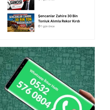
Şencanlar Zahire 30 Bin
Tonluk Alımla Rekor Kırdı
1 gün önce