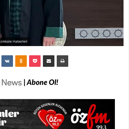
rıkkale Haberleri
dit
VKontakte
Odnoklassniki
Pocket
E-Posta İle Paylaş
Yazdır