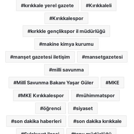
kırıkkale yerel gazete
Kırıkkaleli
Kırıkkalespor
kırkkle gençlikspor il müdürlüğü
makine kimya kurumu
manşet gazetesi iletişim
mansetgazetesi
milli savunma
Millî Savunma Bakanı Yaşar Güler
MKE
MKE Kırıkkalespor
mühimmatspor
öğrenci
siyaset
son dakika haberleri
son dakika kırıkkale
Sulakyurt ilçesi
tapu müdürlüğü