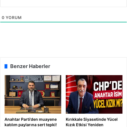
e
M
ü
0
YORUM
z
e
s
i
'
n
d
e
Benzer Haberler
!
Anahtar Parti’den muayene
Kırıkkale Siyasetinde Yücel
katılım paylarına sert tepki!
Kızık Etkisi Yeniden