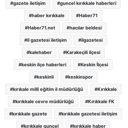
gazete iletişim
guncel kırıkkale haberleri
haber kırıkkale
Haber71
Haber71.net
hacılar beldesi
il gazetesi iletişim
ilgazetesi
kalehaber
Karakeçili ilçesi
keskin ilçe haberleri
Keskin İlçesi
keskinli
keskinspor
kırıkale milli eğitim il müdürlüğü
Kırıkkale
kırıkkale cevre müdürlüğü
Kırıkkale FK
kırıkkale gazete
kırıkkale gazetesi iletişim
kırıkkale guncel
kırıkkale haber