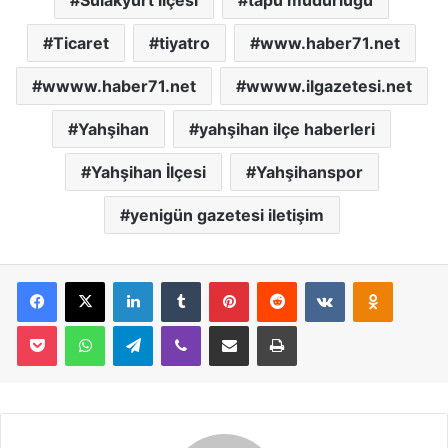
Ticaret
tiyatro
www.haber71.net
wwww.haber71.net
wwww.ilgazetesi.net
Yahşihan
yahşihan ilçe haberleri
Yahşihan İlçesi
Yahşihanspor
yenigün gazetesi iletişim
Facebook
X
LinkedIn
Tumblr
Pinterest
Reddit
VKontakte
Odnoklassniki
Pocket
WhatsApp
Telegram
Viber
E-Posta İle Paylaş
Yazdır