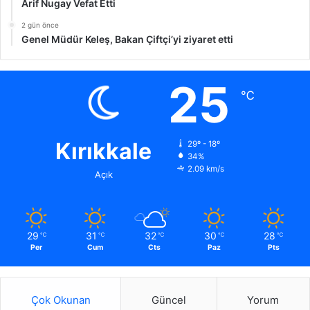
Arif Nugay Vefat Etti
2 gün önce
Genel Müdür Keleş, Bakan Çiftçi’yi ziyaret etti
25
℃
Kırıkkale
29º - 18º
34%
2.09 km/s
Açık
29
31
32
30
28
℃
℃
℃
℃
℃
Per
Cum
Cts
Paz
Pts
Çok Okunan
Güncel
Yorum