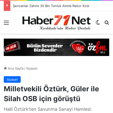
Görevlendirme Dönemi Bitiyor! Sağlık Personeli Asıl Görev Yerlerine Dönüyor
Menü
Dış gö
H
Ana Sayfa
/
Siyaset
Siyaset
Milletvekili Öztürk, Güler ile
Silah OSB için görüştü
Halil Öztürk’ten Savunma Sanayi Hamlesi: