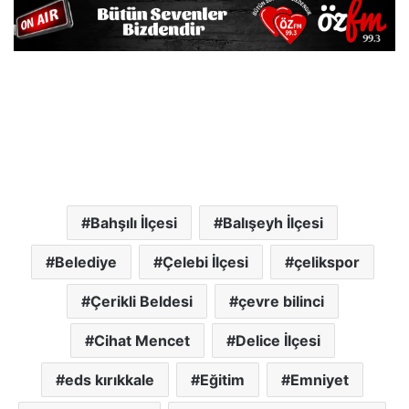
Bahşılı İlçesi
Balışeyh İlçesi
Belediye
Çelebi İlçesi
çelikspor
Çerikli Beldesi
çevre bilinci
Cihat Mencet
Delice İlçesi
eds kırıkkale
Eğitim
Emniyet