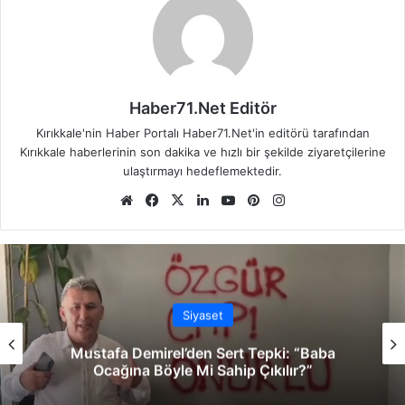
Haber71.Net Editör
Kırıkkale'nin Haber Portalı Haber71.Net'in editörü tarafından
Kırıkkale haberlerinin son dakika ve hızlı bir şekilde ziyaretçilerine
ulaştırmayı hedeflemektedir.
We
Fa
X
Lin
Yo
Pin
Ins
b
ce
ke
uT
ter
tag
sit
bo
dIn
ub
est
ra
esi
ok
e
m
Siyaset
Mustafa Demirel’den Sert Tepki: “Baba
Ocağına Böyle Mi Sahip Çıkılır?”