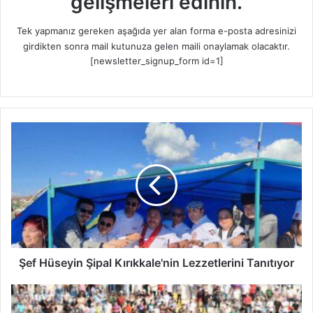
gelişmeleri edinin.
Tek yapmanız gereken aşağıda yer alan forma e-posta adresinizi
girdikten sonra mail kutunuza gelen maili onaylamak olacaktır.
[newsletter_signup_form id=1]
Ş
e
f
H
ü
s
e
y
i
n
Şef Hüseyin Şipal Kırıkkale'nin Lezzetlerini Tanıtıyor
Ş
i
K
p
ı