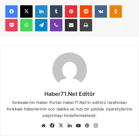
Facebook
X
LinkedIn
Tumblr
Pinterest
Reddit
VKontakte
Odnoklassniki
Pocket
WhatsApp
Telegram
Viber
E-Posta İle Paylaş
Yazdır
Haber71.Net Editör
Kırıkkale'nin Haber Portalı Haber71.Net'in editörü tarafından
Kırıkkale haberlerinin son dakika ve hızlı bir şekilde ziyaretçilerine
ulaştırmayı hedeflemektedir.
We
Fa
X
Lin
Yo
Pin
Ins
b
ce
ke
uT
ter
tag