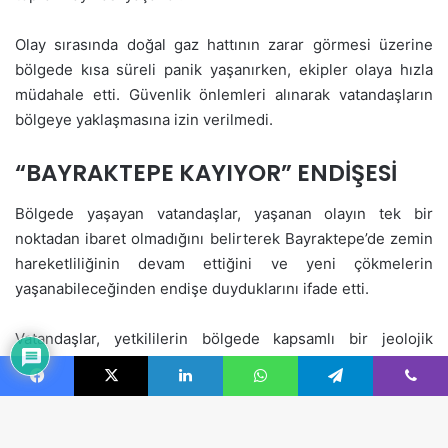
Facebook
X
LinkedIn
WhatsApp
Telegram
Viber