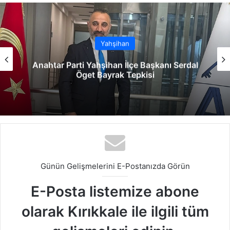
sit
bo
dIn
ub
est
ra
esi
ok
e
m
Yahşihan
Anahtar Parti Yahşihan İlçe Başkanı Serdal
Öget Bayrak Tepkisi
Günün Gelişmelerini E-Postanızda Görün
E-Posta listemize abone
olarak Kırıkkale ile ilgili tüm