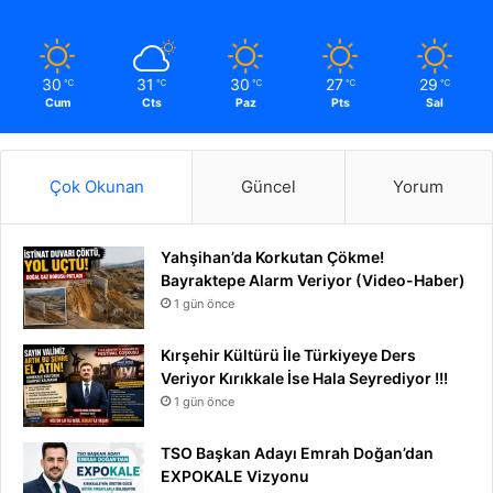
30
31
30
27
29
℃
℃
℃
℃
℃
Cum
Cts
Paz
Pts
Sal
Çok Okunan
Güncel
Yorum
Yahşihan’da Korkutan Çökme!
Bayraktepe Alarm Veriyor (Video-Haber)
1 gün önce
Kırşehir Kültürü İle Türkiyeye Ders
Veriyor Kırıkkale İse Hala Seyrediyor !!!
1 gün önce
TSO Başkan Adayı Emrah Doğan’dan
EXPOKALE Vizyonu