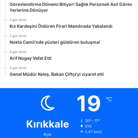
Görevlendirme Dönemi Bitiyor! Sağlık Personeli Asıl Görev
Yerlerine Dönüyor
2 gün önce
Kız Kardeşini Öldüren Firari Mandırada Yakalandı
2 gün önce
Nokta Camii’nde yüzleri güldüren buluşma!
3 gün önce
Arif Nugay Vefat Etti
3 gün önce
Genel Müdür Keleş, Bakan Çiftçi’yi ziyaret etti
19
℃
Kırıkkale
30º - 17º
51%
2.47 km/s
Açık