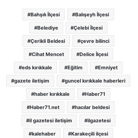
Bahşılı İlçesi
Balışeyh İlçesi
Belediye
Çelebi İlçesi
Çerikli Beldesi
çevre bilinci
Cihat Mencet
Delice İlçesi
eds kırıkkale
Eğitim
Emniyet
gazete iletişim
guncel kırıkkale haberleri
haber kırıkkale
Haber71
Haber71.net
hacılar beldesi
il gazetesi iletişim
ilgazetesi
kalehaber
Karakeçili ilçesi