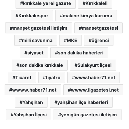
kırıkkale yerel gazete
Kırıkkaleli
Kırıkkalespor
makine kimya kurumu
manşet gazetesi iletişim
mansetgazetesi
milli savunma
MKE
öğrenci
siyaset
son dakika haberleri
son dakika kırıkkale
Sulakyurt ilçesi
Ticaret
tiyatro
www.haber71.net
wwww.haber71.net
wwww.ilgazetesi.net
Yahşihan
yahşihan ilçe haberleri
Yahşihan İlçesi
yenigün gazetesi iletişim