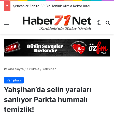
Görevlendirme Dönemi Bitiyor! Sağlık Personeli Asıl Görev Yerlerine Dönüyor
Menü
Dış gö
H
Ana Sayfa
/
Kırıkkale
/
Yahşihan
Yahşihan
Yahşihan’da selin yaraları
sarılıyor Parkta hummalı
temizlik!