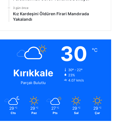
3 gün önce
Kız Kardeşini Öldüren Firari Mandırada
Yakalandı
30
℃
Kırıkkale
30º - 22º
23%
4.07 km/s
Parçalı Bulutlu
29
29
27
29
29
℃
℃
℃
℃
℃
Cts
Paz
Pts
Sal
Çar