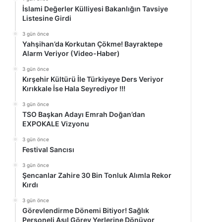
İslami Değerler Külliyesi Bakanlığın Tavsiye
Listesine Girdi
3 gün önce
Yahşihan’da Korkutan Çökme! Bayraktepe
Alarm Veriyor (Video-Haber)
3 gün önce
Kırşehir Kültürü İle Türkiyeye Ders Veriyor
Kırıkkale İse Hala Seyrediyor !!!
3 gün önce
TSO Başkan Adayı Emrah Doğan’dan
EXPOKALE Vizyonu
3 gün önce
Festival Sancısı
3 gün önce
Şencanlar Zahire 30 Bin Tonluk Alımla Rekor
Kırdı
3 gün önce
Görevlendirme Dönemi Bitiyor! Sağlık
Personeli Asıl Görev Yerlerine Dönüyor