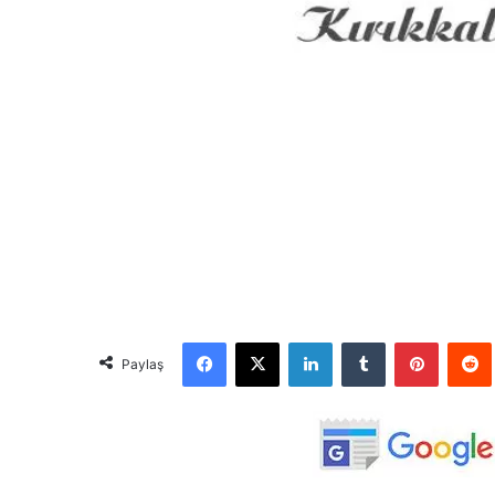
Facebook
X
LinkedIn
Tumblr
Pinterest
Red
Paylaş