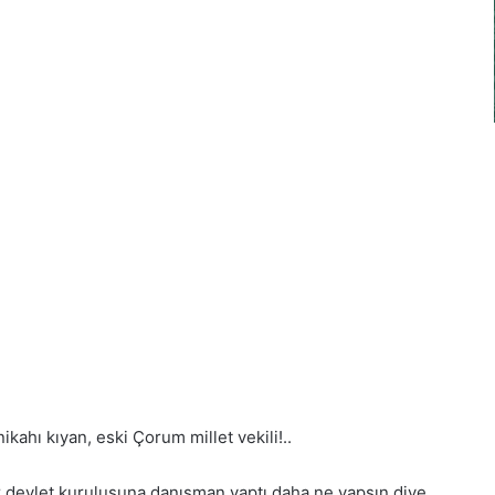
kahı kıyan, eski Çorum millet vekili!..
 bir devlet kuruluşuna danışman yaptı daha ne yapsın diye