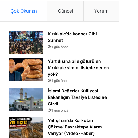
Çok Okunan
Güncel
Yorum
Kırıkkale’de Konser Gibi
Sünnet
1 gün önce
Yurt dışına bile götürülen
Kırıkkale simidi listede neden
yok?
1 gün önce
İslami Değerler Külliyesi
Bakanlığın Tavsiye Listesine
Girdi
1 gün önce
Yahşihan’da Korkutan
Çökme! Bayraktepe Alarm
Veriyor (Video-Haber)