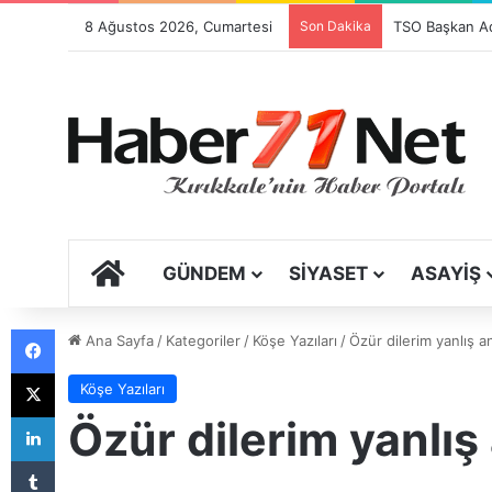
8 Ağustos 2026, Cumartesi
Son Dakika
Festival Sancıs
ANA SAYFA
GÜNDEM
SIYASET
ASAYIŞ
Facebook
Ana Sayfa
/
Kategoriler
/
Köşe Yazıları
/
Özür dilerim yanlış an
X
Köşe Yazıları
LinkedIn
Özür dilerim yanlış 
Tumblr