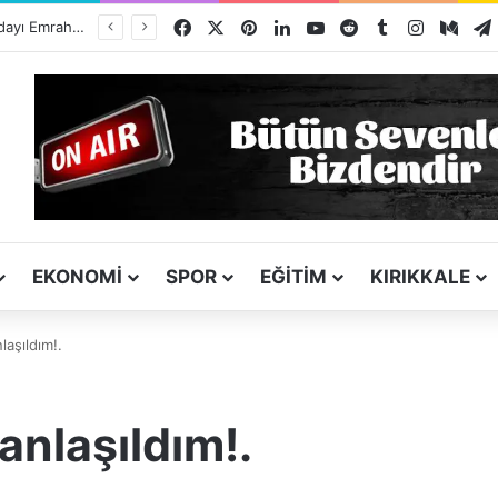
Facebook
X
Pinterest
LinkedIn
YouTube
Reddit
Tumblr
Instagra
Med
ı
EKONOMI
SPOR
EĞITIM
KIRIKKALE
laşıldım!.
anlaşıldım!.