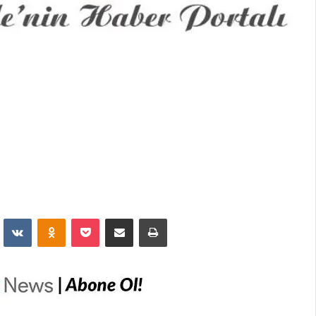
dit
VKontakte
Odnoklassniki
Pocket
E-Posta İle Paylaş
Yazdır