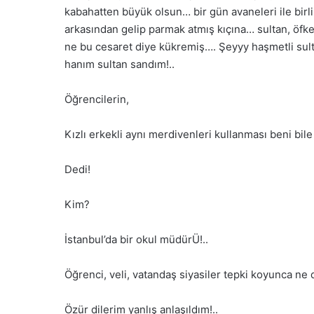
kabahatten büyük olsun… bir gün avaneleri ile birl
arkasından gelip parmak atmış kıçına… sultan, öfke
ne bu cesaret diye kükremiş…. Şeyyy haşmetli sulta
hanım sultan sandım!..
Öğrencilerin,
Kızlı erkekli aynı merdivenleri kullanması beni bile
Dedi!
Kim?
İstanbul’da bir okul müdürÜ!..
Öğrenci, veli, vatandaş siyasiler tepki koyunca ne 
Özür dilerim yanlış anlaşıldım!..