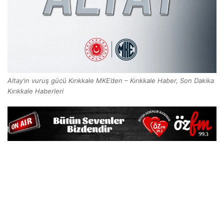
Altay’ın vuruş gücü Kırıkkale MKE’den – Kırıkkale Haber, Son Dakika
Kırıkkale Haberleri