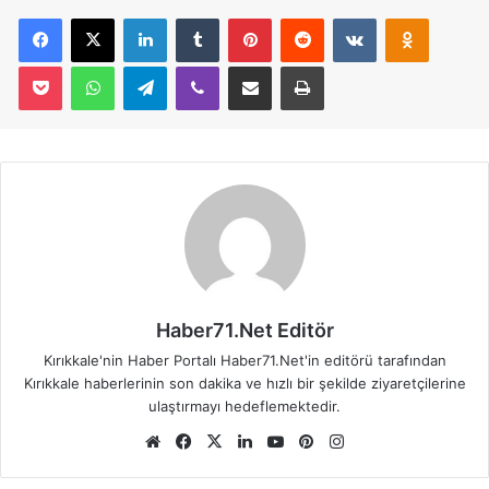
Facebook
X
LinkedIn
Tumblr
Pinterest
Reddit
VKontakte
Odnoklassniki
Pocket
WhatsApp
Telegram
Viber
E-Posta İle Paylaş
Yazdır
Haber71.Net Editör
Kırıkkale'nin Haber Portalı Haber71.Net'in editörü tarafından
Kırıkkale haberlerinin son dakika ve hızlı bir şekilde ziyaretçilerine
ulaştırmayı hedeflemektedir.
We
Fa
X
Lin
Yo
Pin
Ins
b
ce
ke
uT
ter
tag