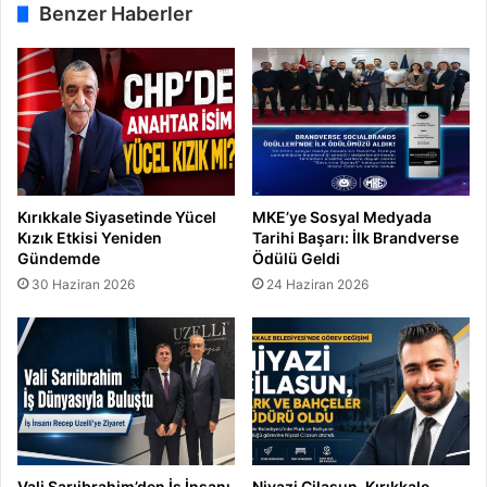
Benzer Haberler
P
a
h
a
l
ı
!
Kırıkkale Siyasetinde Yücel
MKE’ye Sosyal Medyada
Kızık Etkisi Yeniden
Tarihi Başarı: İlk Brandverse
Gündemde
Ödülü Geldi
30 Haziran 2026
24 Haziran 2026
Vali Sarıibrahim’den İş İnsanı
Niyazi Cilasun, Kırıkkale