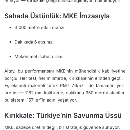
etmiyor — Kırıkkale çeliği sahada eğilmiyor, bükülmüyor!
Sahada Üstünlük: MKE İmzasıyla
3.000 metre etkili menzil
Dakikada 6 atış hızı
Mükemmel isabet oranı
Altay, bu performansını MKE’nin mühendislik kabiliyetine
borçlu. Her test, her milimetre, Kırıkkale’nin elinden geçti.
Eş eksenli makineli tüfek PMT 76/57T de tamamen yerli
üretim — 7.62 mm kalibrede, dakikada 950 mermi atabilen
bu sistem, “57’ler”in adını yaşatıyor.
Kırıkkale: Türkiye’nin Savunma Üssü
MKE, sadece üretim değil, bir stratejik güvence sunuyor.