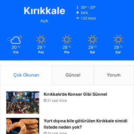
Kırıkkale
30º - 20º
54%
1.52 km/s
Açık
30
29
28
29
29
℃
℃
℃
℃
℃
Cts
Paz
Pts
Sal
Çar
Çok Okunan
Güncel
Yorum
Kırıkkale’de Konser Gibi Sünnet
21 saat önce
Yurt dışına bile götürülen Kırıkkale simidi
listede neden yok?
21 saat önce