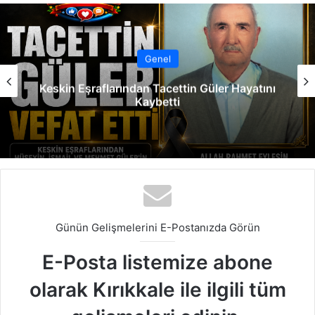
sit
bo
dIn
ub
est
ra
esi
ok
e
m
Genel
Keskin Eşraflarından Tacettin Güler Hayatını
Kaybetti
Günün Gelişmelerini E-Postanızda Görün
E-Posta listemize abone
olarak Kırıkkale ile ilgili tüm