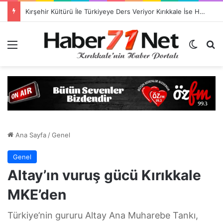
Kırşehir Kültürü İle Türkiyeye Ders Veriyor Kırıkkale İse Hala Seyrediyor !!!
Menü
Dış gö
H
Ana Sayfa
/
Genel
Genel
Altay’ın vuruş gücü Kırıkkale
MKE’den
Türkiye’nin gururu Altay Ana Muharebe Tankı,