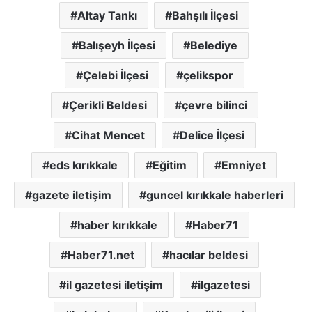
Altay Tankı
Bahşılı İlçesi
Balışeyh İlçesi
Belediye
Çelebi İlçesi
çelikspor
Çerikli Beldesi
çevre bilinci
Cihat Mencet
Delice İlçesi
eds kırıkkale
Eğitim
Emniyet
gazete iletişim
guncel kırıkkale haberleri
haber kırıkkale
Haber71
Haber71.net
hacılar beldesi
il gazetesi iletişim
ilgazetesi