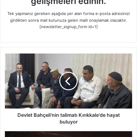
gelişmeleri edinin.
Tek yapmanız gereken aşağıda yer alan forma e-posta adresinizi
girdikten sonra mail kutunuza gelen maili onaylamak olacaktır.
[newsletter_signup_form id=1]
D
e
v
l
e
t
B
a
h
ç
Devlet Bahçeli'nin talimatı Kırıkkale'de hayat
e
buluyor
l
i
A