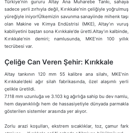
Türkiye’nin gururu Altay Ana Muharebe Tankı, sahaya
sadece yerli zırhıyla değil, Kırıkkale’nin çeliğiyle yoğrulmuş
yüreğiyle iniyor!Ülkemizin savunma sanayiinde mihenk taşı
olan Makine ve Kimya Endüstrisi (MKE), Altay’ın vuruş
kabiliyetini baştan sona Kırıkkale’de üretti.Altay’ın kalbinde,
Kırıkkale’nin demiri; namlusunda, MKE’nin 100 yıllık
tecrübesi var.
Çeliğe Can Veren Şehir: Kırıkkale
Altay tankının 120 mm 55 kalibre ana silahı, MKE’nin
Kırıkkale’deki ağır silah fabrikasında, özel alaşımlı yerli
çelikle üretildi.
7.118 mm uzunluğa ve 3.103 kg ağırlığa sahip bu dev namlu,
hem dayanıklılığı hem de hassasiyetiyle dünyada parmakla
gösterilen sistemler arasında yer alıyor.
Zorlu arazi koşulları, ekstrem sıcaklıklar, toz, çamur fark