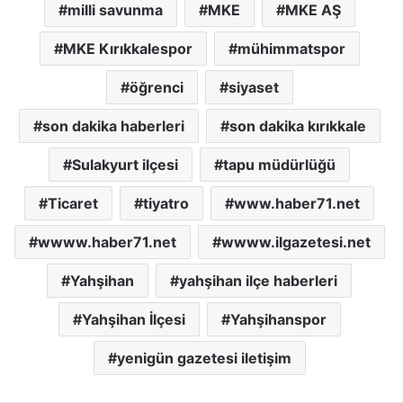
milli savunma
MKE
MKE AŞ
MKE Kırıkkalespor
mühimmatspor
öğrenci
siyaset
son dakika haberleri
son dakika kırıkkale
Sulakyurt ilçesi
tapu müdürlüğü
Ticaret
tiyatro
www.haber71.net
wwww.haber71.net
wwww.ilgazetesi.net
Yahşihan
yahşihan ilçe haberleri
Yahşihan İlçesi
Yahşihanspor
yenigün gazetesi iletişim