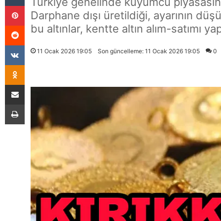
Türkiye genelinde kuyumcu piyasasını a
Pinterest
Darphane dışı üretildiği, ayarının düş
Reddit
bu altınlar, kentte altın alım-satımı ya
VKontakte
11 Ocak 2026 19:05
Son güncelleme: 11 Ocak 2026 19:05
0
Odnoklassniki
E-Posta İle Paylaş
Yazdır