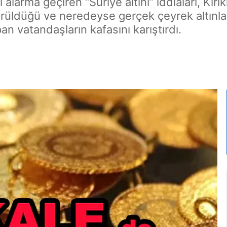
larma geçiren “Suriye altını” iddiaları, Kırı
ürüldüğü ve neredeyse gerçek çeyrek altınla 
pan vatandaşların kafasını karıştırdı.