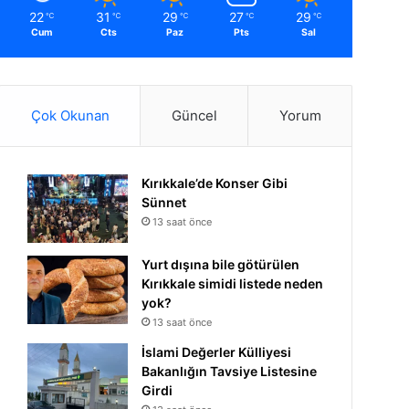
22
31
29
27
29
℃
℃
℃
℃
℃
Cum
Cts
Paz
Pts
Sal
Çok Okunan
Güncel
Yorum
Kırıkkale’de Konser Gibi
Sünnet
13 saat önce
Yurt dışına bile götürülen
Kırıkkale simidi listede neden
yok?
13 saat önce
İslami Değerler Külliyesi
Bakanlığın Tavsiye Listesine
Girdi