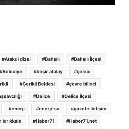
Atakul dizel
Bahşılı
Bahşılı İlçesi
Belediye
beşir atalay
çelebi
rikli
Çerikli Beldesi
çevre bilinci
şsavcılığı
Delice
Delice İlçesi
enerji
enerji-sa
gazete iletişim
 kırıkkale
Haber71
Haber71.net