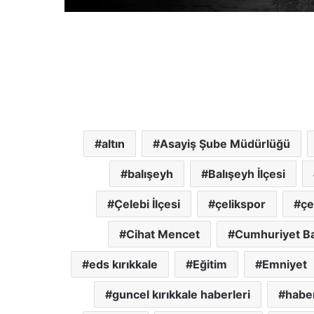
altın
Asayiş Şube Müdürlüğü
balışeyh
Balışeyh İlçesi
Çelebi İlçesi
çelikspor
çe
Cihat Mencet
Cumhuriyet Ba
eds kırıkkale
Eğitim
Emniyet
guncel kırıkkale haberleri
haber