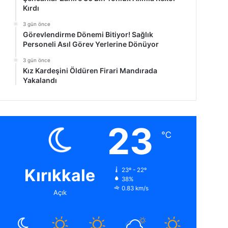
Kırdı
3 gün önce
Görevlendirme Dönemi Bitiyor! Sağlık
Personeli Asıl Görev Yerlerine Dönüyor
3 gün önce
Kız Kardeşini Öldüren Firari Mandırada
Yakalandı
23
℃
Kırıkkale
23º - 22º
38%
0.83 km/s
Açık