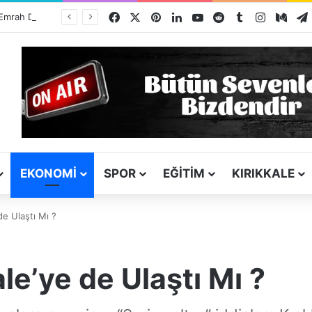
Facebook
X
Pinterest
LinkedIn
YouTube
Reddit
Tumblr
Instagra
Med
TSO Başkan Adayı Emrah Doğan’dan EXPOKALE Vizyonu
EKONOMI
SPOR
EĞITIM
KIRIKKALE
 de Ulaştı Mı ?
ale’ye de Ulaştı Mı ?