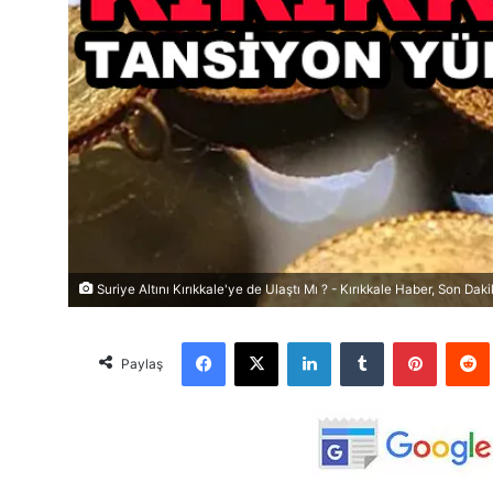
Suriye Altını Kırıkkale'ye de Ulaştı Mı ? - Kırıkkale Haber, Son Daki
Facebook
X
LinkedIn
Tumblr
Pinterest
Red
Paylaş