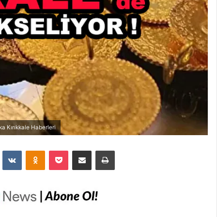
ka Kırıkkale Haberleri
dit
VKontakte
Odnoklassniki
Pocket
E-Posta İle Paylaş
Yazdır