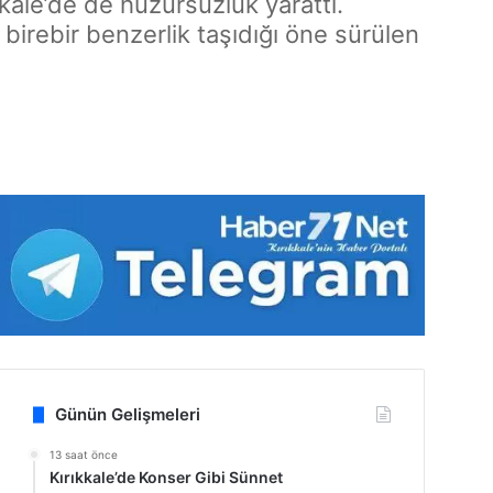
kkale’de de huzursuzluk yarattı.
birebir benzerlik taşıdığı öne sürülen
Günün Gelişmeleri
13 saat önce
Kırıkkale’de Konser Gibi Sünnet