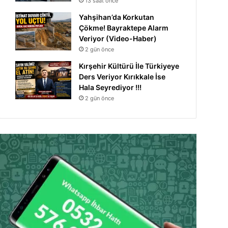
13 saat önce
Yahşihan’da Korkutan
Çökme! Bayraktepe Alarm
Veriyor (Video-Haber)
2 gün önce
Kırşehir Kültürü İle Türkiyeye
Ders Veriyor Kırıkkale İse
Hala Seyrediyor !!!
2 gün önce