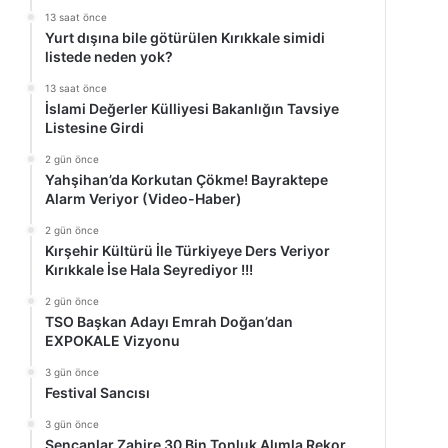
13 saat önce
Yurt dışına bile götürülen Kırıkkale simidi
listede neden yok?
13 saat önce
İslami Değerler Külliyesi Bakanlığın Tavsiye
Listesine Girdi
2 gün önce
Yahşihan’da Korkutan Çökme! Bayraktepe
Alarm Veriyor (Video-Haber)
2 gün önce
Kırşehir Kültürü İle Türkiyeye Ders Veriyor
Kırıkkale İse Hala Seyrediyor !!!
2 gün önce
TSO Başkan Adayı Emrah Doğan’dan
EXPOKALE Vizyonu
3 gün önce
Festival Sancısı
3 gün önce
Şencanlar Zahire 30 Bin Tonluk Alımla Rekor