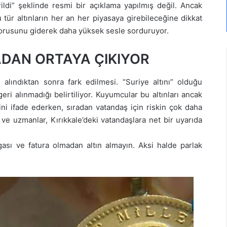
rildi” şeklinde resmi bir açıklama yapılmış değil. Ancak
u tür altınların her an her piyasaya girebileceğine dikkat
” sorusunu giderek daha yüksek sesle sorduruyor.
ADAN ORTAYA ÇIKIYOR
ın alındıktan sonra fark edilmesi. “Suriye altını” olduğu
eri alınmadığı belirtiliyor. Kuyumcular bu altınları ancak
rini ifade ederken, sıradan vatandaş için riskin çok daha
 ve uzmanlar, Kırıkkale’deki vatandaşlara net bir uyarıda
ı ve fatura olmadan altın almayın. Aksi halde parlak