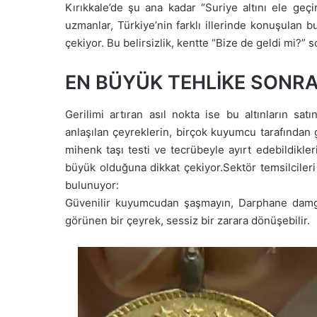
Kırıkkale’de şu ana kadar “Suriye altını ele geçi
uzmanlar, Türkiye’nin farklı illerinde konuşulan b
çekiyor. Bu belirsizlik, kentte “Bize de geldi mi?
EN BÜYÜK TEHLİKE SONR
Gerilimi artıran asıl nokta ise bu altınların sat
anlaşılan çeyreklerin, birçok kuyumcu tarafından g
mihenk taşı testi ve tecrübeyle ayırt edebildikle
büyük olduğuna dikkat çekiyor.Sektör temsilcileri
bulunuyor:
Güvenilir kuyumcudan şaşmayın, Darphane damgas
görünen bir çeyrek, sessiz bir zarara dönüşebilir.