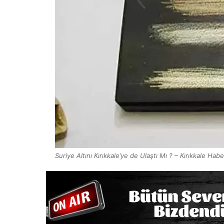
Suriye Altını Kırıkkale’ye de Ulaştı Mı ? – Kırıkkale Hab