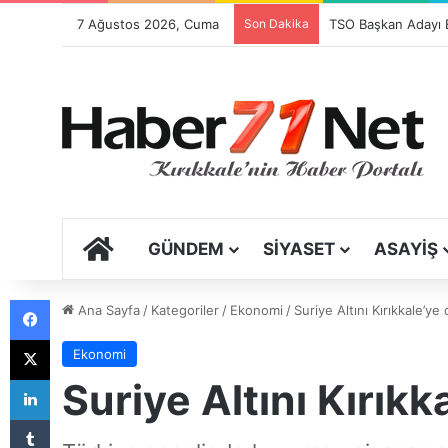
7 Ağustos 2026, Cuma
Son Dakika
ANA SAYFA
GÜNDEM
SIYASET
ASAYIŞ
Facebook
Ana Sayfa
/
Kategoriler
/
Ekonomi
/
Suriye Altını Kırıkkale’ye
X
Ekonomi
LinkedIn
Suriye Altını Kırıkk
Tumblr