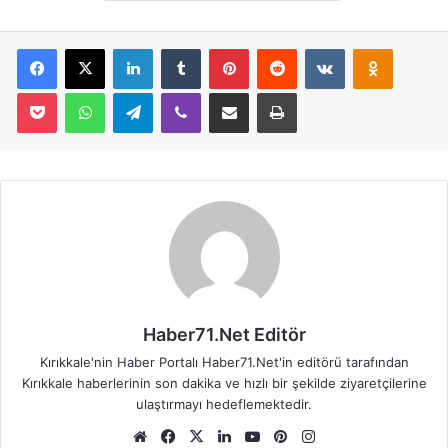
Facebook
X
LinkedIn
Tumblr
Pinterest
Reddit
VKontakte
Odnoklassniki
Pocket
WhatsApp
Telegram
Viber
E-Posta İle Paylaş
Yazdır
Haber71.Net Editör
Kırıkkale'nin Haber Portalı Haber71.Net'in editörü tarafından
Kırıkkale haberlerinin son dakika ve hızlı bir şekilde ziyaretçilerine
ulaştırmayı hedeflemektedir.
We
Fa
X
Lin
Yo
Pin
Ins