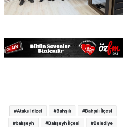
Atakul dizel
Bahşılı
Bahşılı İlçesi
balışeyh
Balışeyh İlçesi
Belediye