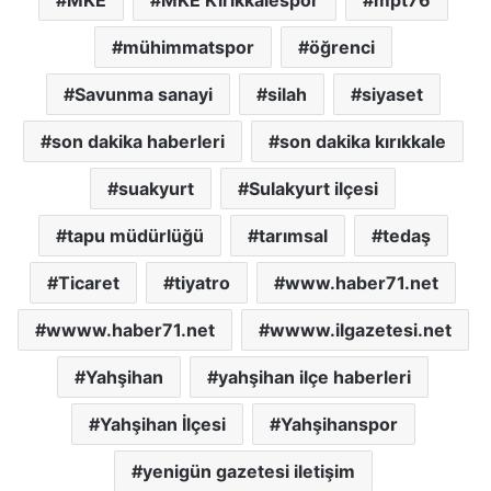
MKE
MKE Kırıkkalespor
mpt76
mühimmatspor
öğrenci
Savunma sanayi
silah
siyaset
son dakika haberleri
son dakika kırıkkale
suakyurt
Sulakyurt ilçesi
tapu müdürlüğü
tarımsal
tedaş
Ticaret
tiyatro
www.haber71.net
wwww.haber71.net
wwww.ilgazetesi.net
Yahşihan
yahşihan ilçe haberleri
Yahşihan İlçesi
Yahşihanspor
yenigün gazetesi iletişim