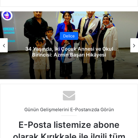
b
ce
ke
uT
ter
tag
sit
bo
dIn
ub
est
ra
esi
ok
e
m
Delice
34 Yaşında, İki Çocuk Annesi ve Okul
Birincisi: Azmin Başarı Hikâyesi
Günün Gelişmelerini E-Postanızda Görün
E-Posta listemize abone
olarak Kırıkkale ile ilgili tüm