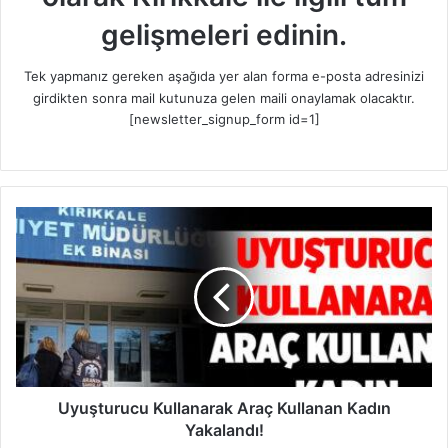
gelişmeleri edinin.
Tek yapmanız gereken aşağıda yer alan forma e-posta adresinizi
girdikten sonra mail kutunuza gelen maili onaylamak olacaktır.
[newsletter_signup_form id=1]
U
y
u
ş
t
u
r
u
c
u
Uyuşturucu Kullanarak Araç Kullanan Kadın
K
Yakalandı!