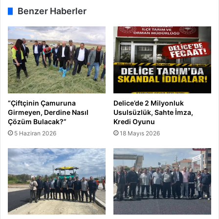
a
Benzer Haberler
n
d
ı
“Çiftçinin Çamuruna
Delice’de 2 Milyonluk
Girmeyen, Derdine Nasıl
Usulsüzlük, Sahte İmza,
Çözüm Bulacak?”
Kredi Oyunu
5 Haziran 2026
18 Mayıs 2026