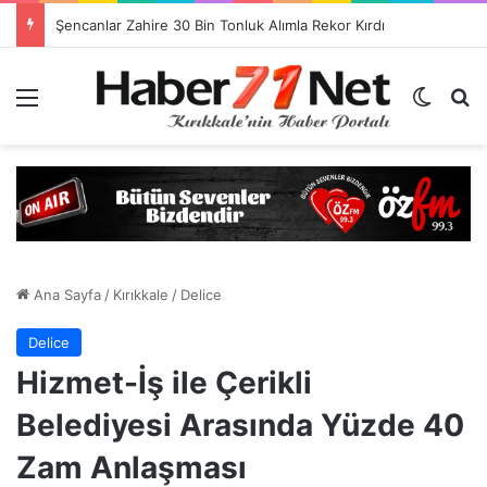
Görevlendirme Dönemi Bitiyor! Sağlık Personeli Asıl Görev Yerlerine Dönüyor
Menü
Dış gö
H
Ana Sayfa
/
Kırıkkale
/
Delice
Delice
Hizmet-İş ile Çerikli
Belediyesi Arasında Yüzde 40
Zam Anlaşması