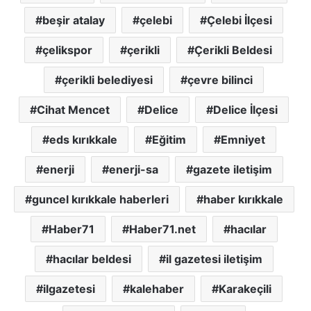
beşir atalay
çelebi
Çelebi İlçesi
çelikspor
çerikli
Çerikli Beldesi
çerikli belediyesi
çevre bilinci
Cihat Mencet
Delice
Delice İlçesi
eds kırıkkale
Eğitim
Emniyet
enerji
enerji-sa
gazete iletişim
guncel kırıkkale haberleri
haber kırıkkale
Haber71
Haber71.net
hacılar
hacılar beldesi
il gazetesi iletişim
ilgazetesi
kalehaber
Karakeçili