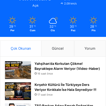
2.09 km/s
Açık
29
31
32
30
28
℃
℃
℃
℃
℃
Per
Cum
Cts
Paz
Pts
Çok Okunan
Güncel
Yorum
Yahşihan’da Korkutan Çökme!
Bayraktepe Alarm Veriyor (Video-Haber)
16 saat önce
Kırşehir Kültürü İle Türkiyeye Ders
Veriyor Kırıkkale İse Hala Seyrediyor !!!
17 saat önce
TSO Başkan Adayı Emrah Doğan’dan