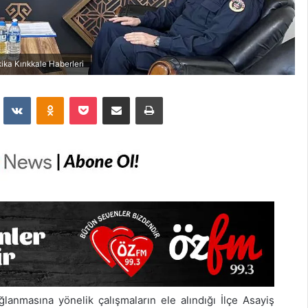
ika Kırıkkale Haberleri
dit
VKontakte
Odnoklassniki
Pocket
E-Posta İle Paylaş
Yazdır
lanmasına yönelik çalışmaların ele alındığı İlçe Asayiş