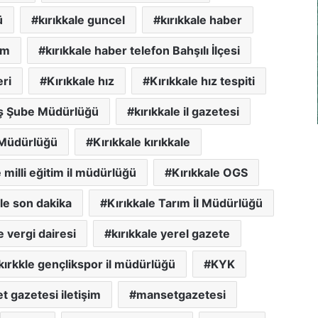
ü
kırıkkale guncel
kırıkkale haber
im
kırıkkale haber telefon Bahşılı İlçesi
eri
Kırıkkale hız
Kırıkkale hız tespiti
iş Şube Müdürlüğü
kırıkkale il gazetesi
 Müdürlüğü
Kırıkkale kırıkkale
e milli eğitim il müdürlüğü
Kırıkkale OGS
ale son dakika
Kırıkkale Tarım İl Müdürlüğü
e vergi dairesi
kırıkkale yerel gazete
kırkkle gençlikspor il müdürlüğü
KYK
 gazetesi iletişim
mansetgazetesi