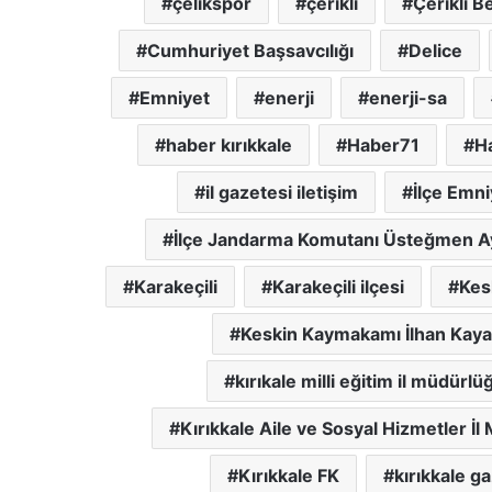
çelikspor
çerikli
Çerikli B
Cumhuriyet Başsavcılığı
Delice
Emniyet
enerji
enerji-sa
haber kırıkkale
Haber71
H
il gazetesi iletişim
İlçe Emn
İlçe Jandarma Komutanı Üsteğmen A
Karakeçili
Karakeçili ilçesi
Kes
Keskin Kaymakamı İlhan Kaya
kırıkale milli eğitim il müdürlü
Kırıkkale Aile ve Sosyal Hizmetler İ
Kırıkkale FK
kırıkkale g