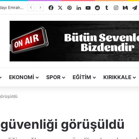
Facebook
X
Pinterest
LinkedIn
YouTube
Reddit
Tumblr
Instagra
Med
ı
EKONOMI
SPOR
EĞITIM
KIRIKKALE
 görüşüldü
 güvenliği görüşüldü