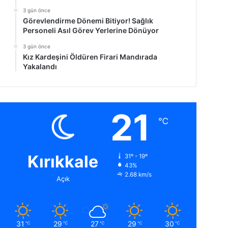
3 gün önce
Görevlendirme Dönemi Bitiyor! Sağlık
Personeli Asıl Görev Yerlerine Dönüyor
3 gün önce
Kız Kardeşini Öldüren Firari Mandırada
Yakalandı
21
℃
Kırıkkale
31º - 19º
43%
2.68 km/s
Açık
31
29
27
29
30
℃
℃
℃
℃
℃