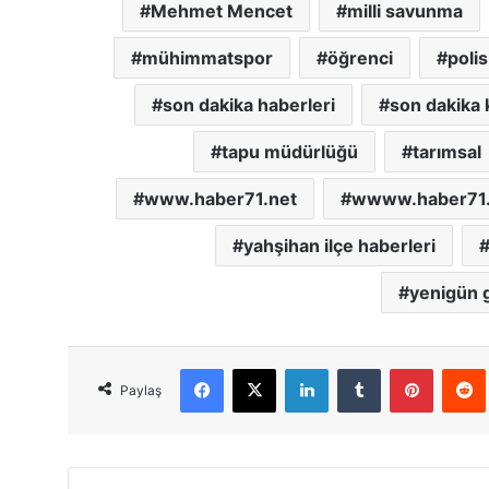
Mehmet Mencet
milli savunma
mühimmatspor
öğrenci
polis
son dakika haberleri
son dakika k
tapu müdürlüğü
tarımsal
www.haber71.net
wwww.haber71.
yahşihan ilçe haberleri
yenigün g
Facebook
X
LinkedIn
Tumblr
Pinterest
Red
Paylaş