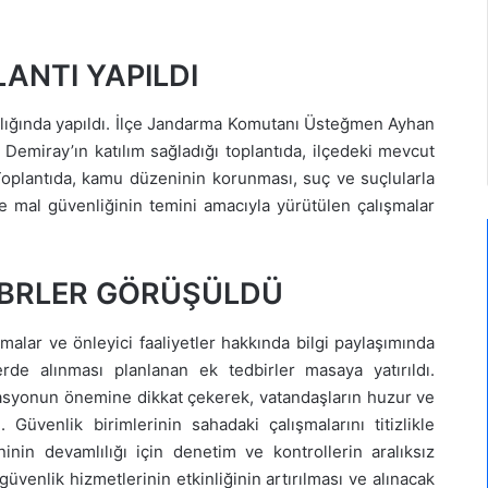
ANTI YAPILDI
lığında yapıldı. İlçe Jandarma Komutanı Üsteğmen Ayhan
miray’ın katılım sağladığı toplantıda, ilçedeki mevcut
Toplantıda, kamu düzeninin korunması, suç ve suçlularla
ve mal güvenliğinin temini amacıyla yürütülen çalışmalar
DBRLER GÖRÜŞÜLDÜ
malar ve önleyici faaliyetler hakkında bilgi paylaşımında
erde alınması planlanan ek tedbirler masaya yatırıldı.
asyonun önemine dikkat çekerek, vatandaşların huzur ve
Güvenlik birimlerinin sahadaki çalışmalarını titizlikle
in devamlılığı için denetim ve kontrollerin aralıksız
güvenlik hizmetlerinin etkinliğinin artırılması ve alınacak