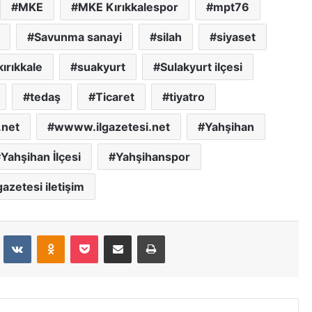
MKE
MKE Kırıkkalespor
mpt76
Savunma sanayi
silah
siyaset
ırıkkale
suakyurt
Sulakyurt ilçesi
tedaş
Ticaret
tiyatro
net
wwww.ilgazetesi.net
Yahşihan
Yahşihan İlçesi
Yahşihanspor
azetesi iletişim
dit
VKontakte
Odnoklassniki
Pocket
E-Posta İle Paylaş
Yazdır