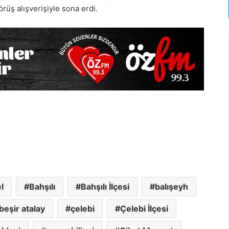
rüş alışverişiyle sona erdi.
l
Bahşılı
Bahşılı İlçesi
balışeyh
beşir atalay
çelebi
Çelebi İlçesi