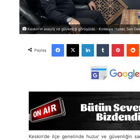
Keskin’in asayiş ve güvenliği görüşüldü - Kırıkkale Haber, Son Dak
Facebook
X
LinkedIn
Tumblr
Pinterest
Red
Paylaş
Keskin’de ilçe genelinde huzur ve güvenliğin sağ