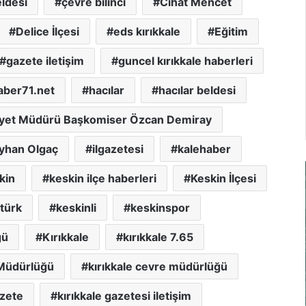
eldesi
çevre bilinci
Cihat Mencet
Delice İlçesi
eds kırıkkale
Eğitim
gazete iletişim
guncel kırıkkale haberleri
aber71.net
hacılar
hacılar beldesi
iyet Müdürü Başkomiser Özcan Demiray
yhan Olgaç
ilgazetesi
kalehaber
kin
keskin ilçe haberleri
Keskin İlçesi
türk
keskinli
keskinspor
ğü
Kırıkkale
kırıkkale 7.65
l Müdürlüğü
kırıkkale cevre müdürlüğü
azete
kırıkkale gazetesi iletişim