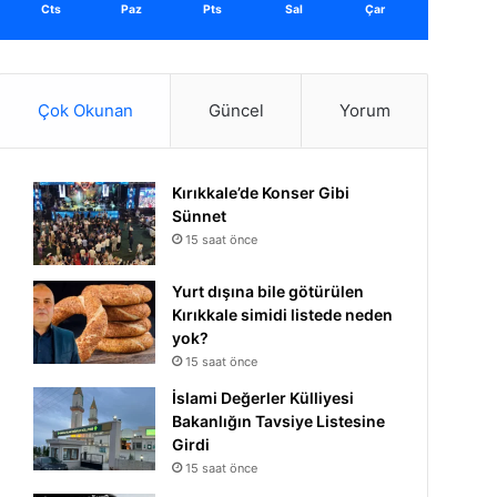
Cts
Paz
Pts
Sal
Çar
Çok Okunan
Güncel
Yorum
Kırıkkale’de Konser Gibi
Sünnet
15 saat önce
Yurt dışına bile götürülen
Kırıkkale simidi listede neden
yok?
15 saat önce
İslami Değerler Külliyesi
Bakanlığın Tavsiye Listesine
Girdi
15 saat önce