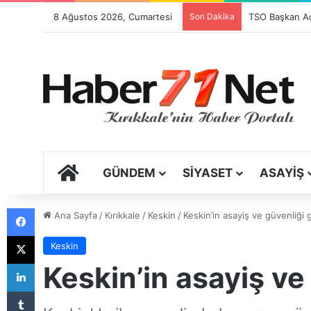
8 Ağustos 2026, Cumartesi
Son Dakika
Festival Sancıs
ANA SAYFA
GÜNDEM
SIYASET
ASAYIŞ
Facebook
Ana Sayfa
/
Kırıkkale
/
Keskin
/
Keskin’in asayiş ve güvenliği
X
Keskin
LinkedIn
Keskin’in asayiş ve
Tumblr