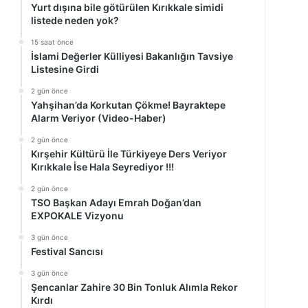
Yurt dışına bile götürülen Kırıkkale simidi
listede neden yok?
15 saat önce
İslami Değerler Külliyesi Bakanlığın Tavsiye
Listesine Girdi
2 gün önce
Yahşihan’da Korkutan Çökme! Bayraktepe
Alarm Veriyor (Video-Haber)
2 gün önce
Kırşehir Kültürü İle Türkiyeye Ders Veriyor
Kırıkkale İse Hala Seyrediyor !!!
2 gün önce
TSO Başkan Adayı Emrah Doğan’dan
EXPOKALE Vizyonu
3 gün önce
Festival Sancısı
3 gün önce
Şencanlar Zahire 30 Bin Tonluk Alımla Rekor
Kırdı