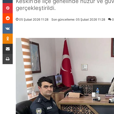
Keskin’de ilçe genelinde huzur ve güve
Pinterest
gerçekleştirildi.
Reddit
05 Şubat 2026 11:28
Son güncelleme: 05 Şubat 2026 11:28
0
VKontakte
Odnoklassniki
E-Posta İle Paylaş
Yazdır