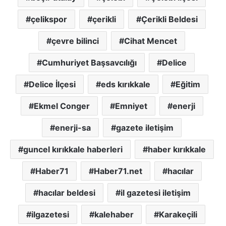
çelikspor
çerikli
Çerikli Beldesi
çevre bilinci
Cihat Mencet
Cumhuriyet Başsavcılığı
Delice
Delice İlçesi
eds kırıkkale
Eğitim
Ekmel Conger
Emniyet
enerji
enerji-sa
gazete iletişim
guncel kırıkkale haberleri
haber kırıkkale
Haber71
Haber71.net
hacılar
hacılar beldesi
il gazetesi iletişim
ilgazetesi
kalehaber
Karakeçili