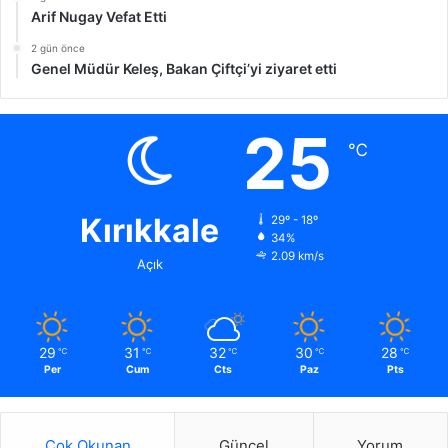
Arif Nugay Vefat Etti
2 gün önce
Genel Müdür Keleş, Bakan Çiftçi’yi ziyaret etti
25
℃
Kırıkkale
29º - 18º
34%
2.09 km/s
Açık
29
31
32
30
28
℃
℃
℃
℃
℃
Per
Cum
Cts
Paz
Pts
Çok Okunan
Güncel
Yorum