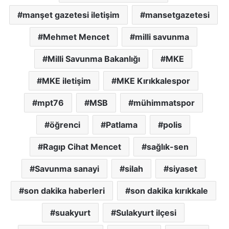
manşet gazetesi iletişim
mansetgazetesi
Mehmet Mencet
milli savunma
Milli Savunma Bakanlığı
MKE
MKE iletişim
MKE Kırıkkalespor
mpt76
MSB
mühimmatspor
öğrenci
Patlama
polis
Ragıp Cihat Mencet
sağlık-sen
Savunma sanayi
silah
siyaset
son dakika haberleri
son dakika kırıkkale
suakyurt
Sulakyurt ilçesi