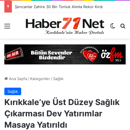
Görevlendirme Dönemi Bitiyor! Sağlık Personeli Asıl Görev Yerlerine Dönüyor
Menü
Dış gö
H
Ana Sayfa
/
Kategoriler
/
Sağlık
Sağlık
Kırıkkale’ye Üst Düzey Sağlık
Çıkarması Dev Yatırımlar
Masaya Yatırıldı