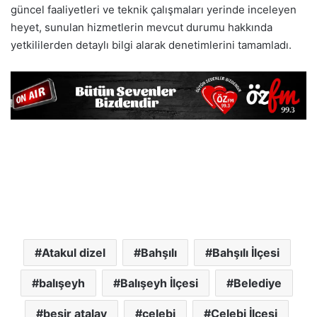
güncel faaliyetleri ve teknik çalışmaları yerinde inceleyen
heyet, sunulan hizmetlerin mevcut durumu hakkında
yetkililerden detaylı bilgi alarak denetimlerini tamamladı.
Atakul dizel
Bahşılı
Bahşılı İlçesi
balışeyh
Balışeyh İlçesi
Belediye
beşir atalay
çelebi
Çelebi İlçesi