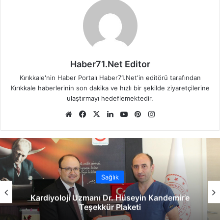
Haber71.Net Editor
Kırıkkale'nin Haber Portalı Haber71.Net'in editörü tarafından
Kırıkkale haberlerinin son dakika ve hızlı bir şekilde ziyaretçilerine
ulaştırmayı hedeflemektedir.
We
Fa
X
Lin
Yo
Pin
Ins
b
ce
ke
uT
ter
tag
sit
bo
dIn
ub
est
ra
esi
ok
e
m
Sağlık
Kardiyoloji Uzmanı Dr. Hüseyin Kandemir’e
Teşekkür Plaketi