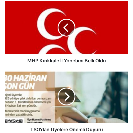
M
H
P
K
ı
r
ı
k
k
a
MHP Kırıkkale İl Yönetimi Belli Oldu
l
e
T
İ
S
l
O
Y
'
ö
d
n
a
e
n
t
Ü
i
y
m
e
TSO'dan Üyelere Önemli Duyuru