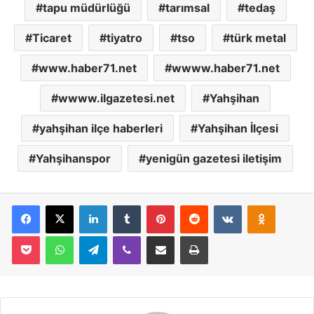
tapu müdürlüğü
tarımsal
tedaş
Ticaret
tiyatro
tso
türk metal
www.haber71.net
wwww.haber71.net
wwww.ilgazetesi.net
Yahşihan
yahşihan ilçe haberleri
Yahşihan İlçesi
Yahşihanspor
yenigün gazetesi iletişim
Facebook
X
LinkedIn
Tumblr
Pinterest
Reddit
VKontakte
Odnoklassniki
Pocket
WhatsApp
Telegram
Viber
E-Posta İle Paylaş
Yazdır