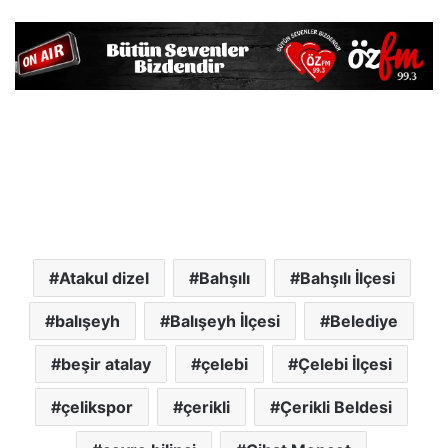
Atakul dizel
Bahşılı
Bahşılı İlçesi
balışeyh
Balışeyh İlçesi
Belediye
beşir atalay
çelebi
Çelebi İlçesi
çelikspor
çerikli
Çerikli Beldesi