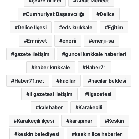
çevre bilinci
Cihat Mencet
Cumhuriyet Başsavcılığı
Delice
Delice İlçesi
eds kırıkkale
Eğitim
Emniyet
enerji
enerji-sa
gazete iletişim
guncel kırıkkale haberleri
haber kırıkkale
Haber71
Haber71.net
hacılar
hacılar beldesi
il gazetesi iletişim
ilgazetesi
kalehaber
Karakeçili
Karakeçili ilçesi
karapınar
Keskin
keskin belediyesi
keskin ilçe haberleri