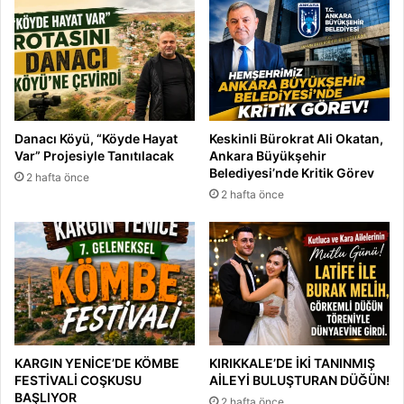
Danacı Köyü, “Köyde Hayat
Keskinli Bürokrat Ali Okatan,
Var” Projesiyle Tanıtılacak
Ankara Büyükşehir
Belediyesi’nde Kritik Görev
2 hafta önce
2 hafta önce
KARGIN YENİCE’DE KÖMBE
KIRIKKALE’DE İKİ TANINMIŞ
FESTİVALİ COŞKUSU
AİLEYİ BULUŞTURAN DÜĞÜN!
BAŞLIYOR
2 hafta önce