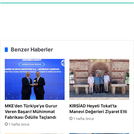
a
n
d
m
ı
a
l
ı
”
Benzer Haberler
MKE’den Türkiye’ye Gurur
KIRSİAD Heyeti Tokat’ta
Veren Başarı! Mühimmat
Manevi Değerleri Ziyaret Etti
Fabrikası Ödülle Taçlandı
1 hafta önce
1 hafta önce