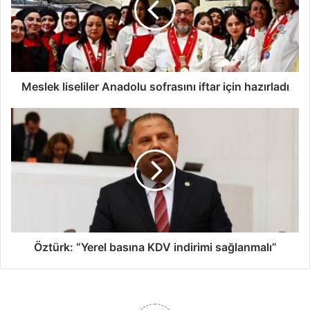
e
k
l
i
s
e
Meslek liseliler Anadolu sofrasını iftar için hazırladı
l
i
Ö
l
z
e
t
r
ü
A
r
n
k
a
:
d
“
o
Y
l
e
Öztürk: “Yerel basına KDV indirimi sağlanmalı”
u
r
s
e
o
l
f
b