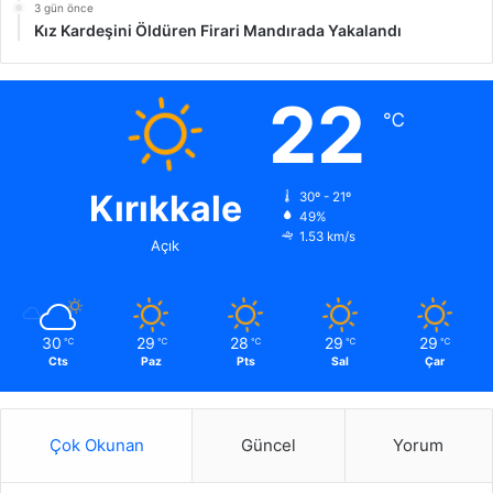
3 gün önce
Kız Kardeşini Öldüren Firari Mandırada Yakalandı
22
℃
Kırıkkale
30º - 21º
49%
1.53 km/s
Açık
30
29
28
29
29
℃
℃
℃
℃
℃
Cts
Paz
Pts
Sal
Çar
Çok Okunan
Güncel
Yorum