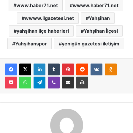
www.haber71.net
wwww.haber71.net
wwww.ilgazetesi.net
Yahşihan
yahşihan ilçe haberleri
Yahşihan İlçesi
Yahşihanspor
yenigün gazetesi iletişim
Facebook
X
LinkedIn
Tumblr
Pinterest
Reddit
VKontakte
Odnoklassniki
Pocket
WhatsApp
Telegram
Viber
E-Posta İle Paylaş
Yazdır