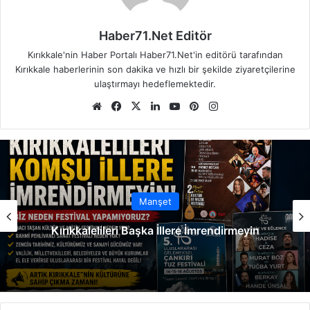
Haber71.Net Editör
Kırıkkale'nin Haber Portalı Haber71.Net'in editörü tarafından
Kırıkkale haberlerinin son dakika ve hızlı bir şekilde ziyaretçilerine
ulaştırmayı hedeflemektedir.
We
Fa
X
Lin
Yo
Pin
Ins
b
ce
ke
uT
ter
tag
sit
bo
dIn
ub
est
ra
esi
ok
e
m
Manşet
Kırıkkalelileri Başka İllere İmrendirmeyin