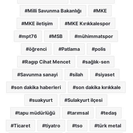
Milli Savunma Bakanlığı
MKE
MKE iletişim
MKE Kırıkkalespor
mpt76
MSB
mühimmatspor
öğrenci
Patlama
polis
Ragıp Cihat Mencet
sağlık-sen
Savunma sanayi
silah
siyaset
son dakika haberleri
son dakika kırıkkale
suakyurt
Sulakyurt ilçesi
tapu müdürlüğü
tarımsal
tedaş
Ticaret
tiyatro
tso
türk metal