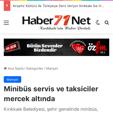
Kırşehir Kültürü İle Türkiyeye Ders Veriyor Kırıkkale İse Hala Seyrediyor !!!
Menü
Dış gö
H
Ana Sayfa
/
Kategoriler
/
Manşet
Manşet
Minibüs servis ve taksiciler
mercek altında
Kırıkkale Belediyesi, şehir genelinde minibüs,