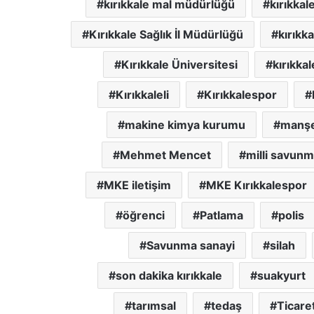
kırıkkale mal müdürlüğü
kırıkkal
Kırıkkale Sağlık İl Müdürlüğü
kırıkk
Kırıkkale Üniversitesi
kırıkkal
Kırıkkaleli
Kırıkkalespor
makine kimya kurumu
manşet
Mehmet Mencet
milli savun
MKE iletişim
MKE Kırıkkalespor
öğrenci
Patlama
polis
Savunma sanayi
silah
son dakika kırıkkale
suakyurt
tarımsal
tedaş
Ticare