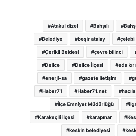
Atakul dizel
Bahşılı
Bahşı
Belediye
beşir atalay
çelebi
Çerikli Beldesi
çevre bilinci
Delice
Delice İlçesi
eds kır
enerji-sa
gazete iletişim
g
Haber71
Haber71.net
hacıla
İlçe Emniyet Müdürlüğü
ilg
Karakeçili ilçesi
karapınar
Kes
keskin belediyesi
kesk