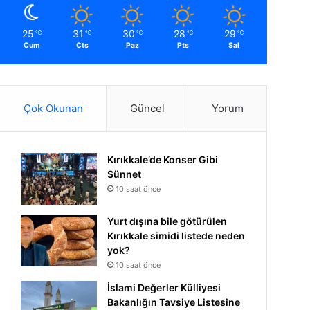
25
31
30
28
29
℃
℃
℃
℃
℃
Cum
Cts
Paz
Pts
Sal
Çok Okunan
Güncel
Yorum
Kırıkkale’de Konser Gibi
Sünnet
10 saat önce
Yurt dışına bile götürülen
Kırıkkale simidi listede neden
yok?
10 saat önce
İslami Değerler Külliyesi
Bakanlığın Tavsiye Listesine