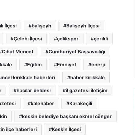
lı İlçesi
balışeyh
Balışeyh İlçesi
Çelebi İlçesi
çelikspor
çerikli
Cihat Mencet
Cumhuriyet Başsavcılığı
ıkkale
Eğitim
Emniyet
enerji
uncel kırıkkale haberleri
haber kırıkkale
r
hacılar beldesi
il gazetesi iletişim
azetesi
kalehaber
Karakeçili
kin
keskin belediye başkanı ekmel cönger
in ilçe haberleri
Keskin İlçesi