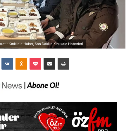
 - Kırıkkale Haber, Son Dakika Kırıkkale Haberleri
dit
VKontakte
Odnoklassniki
Pocket
E-Posta İle Paylaş
Yazdır