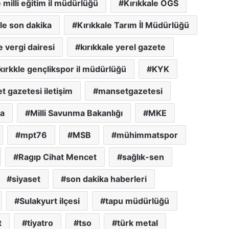
e milli eğitim il müdürlüğü
Kırıkkale OGS
ale son dakika
Kırıkkale Tarım İl Müdürlüğü
e vergi dairesi
kırıkkale yerel gazete
kırkkle gençlikspor il müdürlüğü
KYK
 gazetesi iletişim
mansetgazetesi
ma
Milli Savunma Bakanlığı
MKE
mpt76
MSB
mühimmatspor
Ragıp Cihat Mencet
sağlık-sen
siyaset
son dakika haberleri
Sulakyurt ilçesi
tapu müdürlüğü
t
tiyatro
tso
türk metal