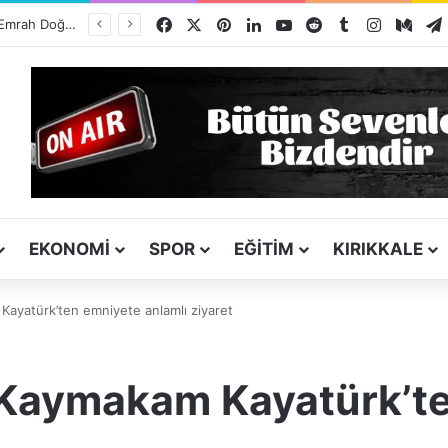
Facebook
X
Pinterest
LinkedIn
YouTube
Reddit
Tumblr
Instagra
Med
EKONOMI
SPOR
EĞITIM
KIRIKKALE
ayatürk’ten emniyete anlamlı ziyaret
Kaymakam Kayatürk’te