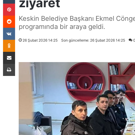
ziyaret
Pinterest
Reddit
Keskin Belediye Başkanı Ekmel Cönger
programında bir araya geldi.
VKontakte
Odnoklassniki
26 Şubat 2026 14:25
Son güncelleme: 26 Şubat 2026 14:25
E-Posta İle Paylaş
Yazdır