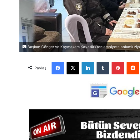
Başkan Cönger ve Kaymakam Kayatürk’ten emniyete anlamlı ziyaret
Facebook
X
LinkedIn
Tumblr
Pinterest
Red
Paylaş