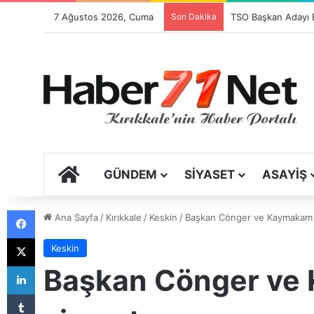
7 Ağustos 2026, Cuma
Son Dakika
Festival Sancısı
ANA SAYFA
GÜNDEM
SIYASET
ASAYIŞ
Facebook
Ana Sayfa
/
Kırıkkale
/
Keskin
/
Başkan Cönger ve Kaymakam K
X
Keskin
LinkedIn
Başkan Cönger ve 
Tumblr