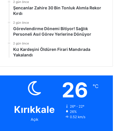
2 gün önce
Şencanlar Zahire 30 Bin Tonluk Alımla Rekor
Kırdı
2 gün önce
Görevlendirme Dönemi Bitiyor! Sağlık
Personeli Asıl Görev Yerlerine Dönüyor
2 gün önce
Kız Kardeşini Öldüren Firari Mandırada
Yakalandı
26
℃
Kırıkkale
26º - 22º
26%
0.52 km/s
Açık