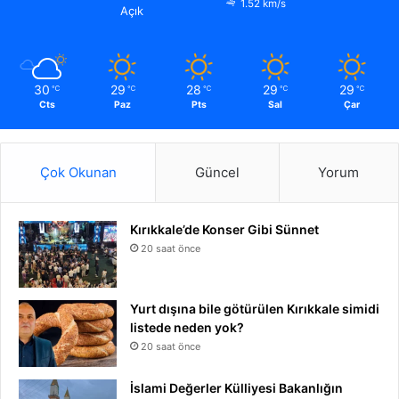
1.52 km/s
Açık
30
29
28
29
29
℃
℃
℃
℃
℃
Cts
Paz
Pts
Sal
Çar
Çok Okunan
Güncel
Yorum
Kırıkkale’de Konser Gibi Sünnet
20 saat önce
Yurt dışına bile götürülen Kırıkkale simidi
listede neden yok?
20 saat önce
İslami Değerler Külliyesi Bakanlığın