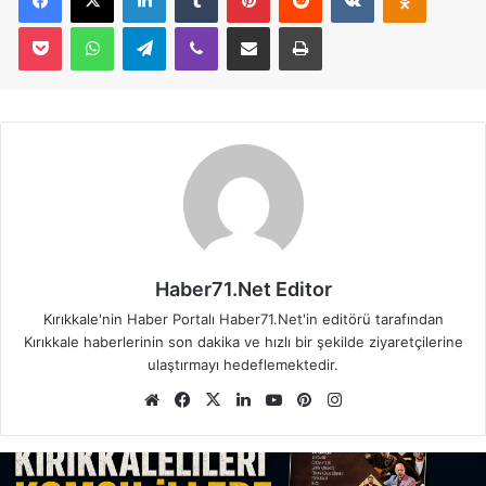
Pocket
WhatsApp
Telegram
Viber
E-Posta İle Paylaş
Yazdır
Haber71.Net Editor
Kırıkkale'nin Haber Portalı Haber71.Net'in editörü tarafından
Kırıkkale haberlerinin son dakika ve hızlı bir şekilde ziyaretçilerine
ulaştırmayı hedeflemektedir.
We
Fa
X
Lin
Yo
Pin
Ins
b
ce
ke
uT
ter
tag
sit
bo
dIn
ub
est
ra
esi
ok
e
m