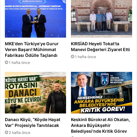
e
'
y
e
G
ü
ç
MKE’den Türkiye’ye Gurur
KIRSİAD Heyeti Tokat’ta
K
Veren Başarı! Mühimmat
Manevi Değerleri Ziyaret Etti
a
Fabrikası Ödülle Taçlandı
1 hafta önce
t
1 hafta önce
ı
y
o
r
"
Danacı Köyü, “Köyde Hayat
Keskinli Bürokrat Ali Okatan,
Var” Projesiyle Tanıtılacak
Ankara Büyükşehir
Belediyesi’nde Kritik Görev
2 hafta önce