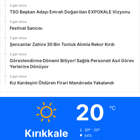
3 gün önce
TSO Başkan Adayı Emrah Doğan’dan EXPOKALE Vizyonu
3 gün önce
Festival Sancısı
3 gün önce
Şencanlar Zahire 30 Bin Tonluk Alımla Rekor Kırdı
3 gün önce
Görevlendirme Dönemi Bitiyor! Sağlık Personeli Asıl Görev
Yerlerine Dönüyor
3 gün önce
Kız Kardeşini Öldüren Firari Mandırada Yakalandı
20
℃
Kırıkkale
30º - 20º
54%