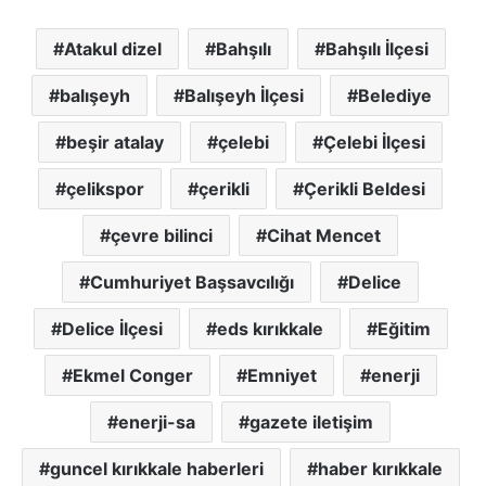
Atakul dizel
Bahşılı
Bahşılı İlçesi
balışeyh
Balışeyh İlçesi
Belediye
beşir atalay
çelebi
Çelebi İlçesi
çelikspor
çerikli
Çerikli Beldesi
çevre bilinci
Cihat Mencet
Cumhuriyet Başsavcılığı
Delice
Delice İlçesi
eds kırıkkale
Eğitim
Ekmel Conger
Emniyet
enerji
enerji-sa
gazete iletişim
guncel kırıkkale haberleri
haber kırıkkale