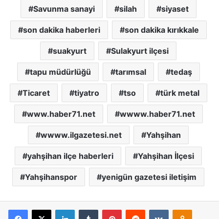
Savunma sanayi
silah
siyaset
son dakika haberleri
son dakika kırıkkale
suakyurt
Sulakyurt ilçesi
tapu müdürlüğü
tarımsal
tedaş
Ticaret
tiyatro
tso
türk metal
www.haber71.net
wwww.haber71.net
wwww.ilgazetesi.net
Yahşihan
yahşihan ilçe haberleri
Yahşihan İlçesi
Yahşihanspor
yenigün gazetesi iletişim
Facebook
X
LinkedIn
Tumblr
Pinterest
Reddit
VKontakte
Odnoklassniki