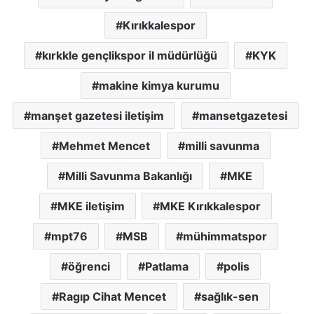
Kırıkkalespor
kırkkle gençlikspor il müdürlüğü
KYK
makine kimya kurumu
manşet gazetesi iletişim
mansetgazetesi
Mehmet Mencet
milli savunma
Milli Savunma Bakanlığı
MKE
MKE iletişim
MKE Kırıkkalespor
mpt76
MSB
mühimmatspor
öğrenci
Patlama
polis
Ragıp Cihat Mencet
sağlık-sen