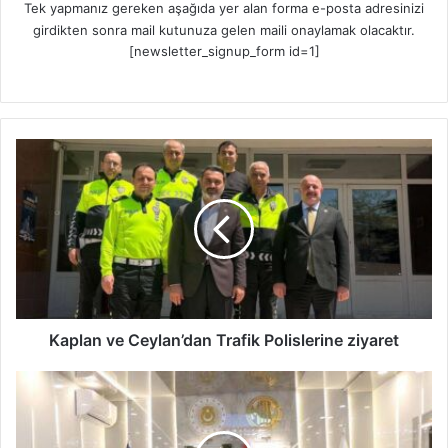
Tek yapmanız gereken aşağıda yer alan forma e-posta adresinizi
girdikten sonra mail kutunuza gelen maili onaylamak olacaktır.
[newsletter_signup_form id=1]
K
a
p
l
a
n
v
e
C
e
Kaplan ve Ceylan’dan Trafik Polislerine ziyaret
y
l
K
a
a
n
p
’
l