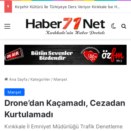
Kırşehir Kültürü İle Türkiyeye Ders Veriyor Kırıkkale İse Hala Seyrediyor !!!
Menü
Dış gö
H
Ana Sayfa
/
Kategoriler
/
Manşet
Manşet
Drone’dan Kaçamadı, Cezadan
Kurtulamadı
Kırıkkale İl Emniyet Müdürlüğü Trafik Denetleme