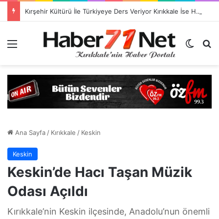
Kırşehir Kültürü İle Türkiyeye Ders Veriyor Kırıkkale İse Hala Seyrediyor !!!
Menü
Dış gö
H
Ana Sayfa
/
Kırıkkale
/
Keskin
Keskin
Keskin’de Hacı Taşan Müzik
Odası Açıldı
Kırıkkale’nin Keskin ilçesinde, Anadolu’nun önemli