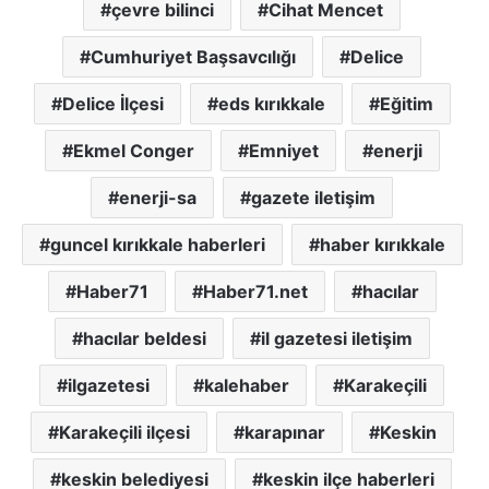
çevre bilinci
Cihat Mencet
Cumhuriyet Başsavcılığı
Delice
Delice İlçesi
eds kırıkkale
Eğitim
Ekmel Conger
Emniyet
enerji
enerji-sa
gazete iletişim
guncel kırıkkale haberleri
haber kırıkkale
Haber71
Haber71.net
hacılar
hacılar beldesi
il gazetesi iletişim
ilgazetesi
kalehaber
Karakeçili
Karakeçili ilçesi
karapınar
Keskin
keskin belediyesi
keskin ilçe haberleri