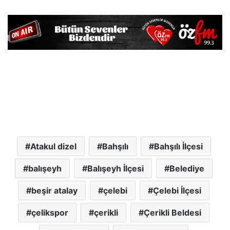
Atakul dizel
Bahşılı
Bahşılı İlçesi
balışeyh
Balışeyh İlçesi
Belediye
beşir atalay
çelebi
Çelebi İlçesi
çelikspor
çerikli
Çerikli Beldesi