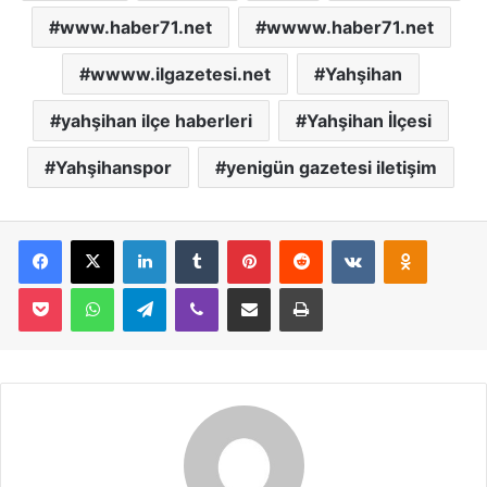
www.haber71.net
wwww.haber71.net
wwww.ilgazetesi.net
Yahşihan
yahşihan ilçe haberleri
Yahşihan İlçesi
Yahşihanspor
yenigün gazetesi iletişim
Facebook
X
LinkedIn
Tumblr
Pinterest
Reddit
VKontakte
Odnoklassniki
Pocket
WhatsApp
Telegram
Viber
E-Posta İle Paylaş
Yazdır