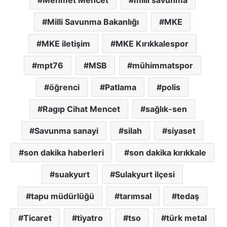
Mehmet Mencet
milli savunma
Milli Savunma Bakanlığı
MKE
MKE iletişim
MKE Kırıkkalespor
mpt76
MSB
mühimmatspor
öğrenci
Patlama
polis
Ragıp Cihat Mencet
sağlık-sen
Savunma sanayi
silah
siyaset
son dakika haberleri
son dakika kırıkkale
suakyurt
Sulakyurt ilçesi
tapu müdürlüğü
tarımsal
tedaş
Ticaret
tiyatro
tso
türk metal