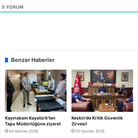
n
e
0
YORUM
d
d
a
i
N
e
V
a
r
?
Benzer Haberler
”
Kaymakam Kayatürk’ten
Keskin’de Kritik Güvenlik
Tapu Müdürlüğüne ziyaret
Zirvesi!
24 Haziran 2026
20 Haziran 2026