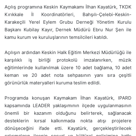
Açılış programına Keskin Kaymakamı İlhan Kayatürk, TKDK
Kırıkkale İl Koordinatörleri, Bahşılı-Çelebi-Keskin-
Karakeçili Yerel Eylem Grubu Derneği Yönetim Kurulu
Başkanı Kubilay Kayır, Dernek Müdürü Ebru Nur Şen ile
kamu kurum ve kuruluşlarının temsilcileri katıldı.
Açılışın ardından Keskin Halk Eğitim Merkezi Müdürlüğü ile
karşılıklı iş birliği protokolü imzalanırken, müzik
eğitimlerinde kullanılmak üzere 10 adet bağlama, 10 adet
keman ve 20 adet nota sehpasının yanı sıra çeşitli
görünürlük materyalleri kuruma teslim edildi.
Programda konuşan Kaymakam İlhan Kayatürk, IPARD
kapsamında LEADER yaklaşımının ilçede uygulanmasının
önemli bir kazanım olduğunu belirterek, sağlanacak
desteklerin kırsal kalkınmada nokta atışı projelere
dönüşeceğini ifade etti. Kayatürk, gerçekleştirilecek
çalışmaların ilçenin sosyal ve kültürel gelişimine katkı