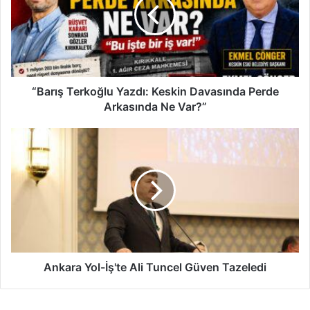
r
ı
ş
T
e
r
k
“Barış Terkoğlu Yazdı: Keskin Davasında Perde
o
Arkasında Ne Var?”
ğ
l
A
u
n
Y
k
a
a
z
r
d
a
ı
Y
:
o
K
l
e
-
Ankara Yol-İş'te Ali Tuncel Güven Tazeledi
s
İ
k
ş
i
'