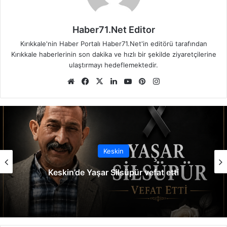
Haber71.Net Editor
Kırıkkale'nin Haber Portalı Haber71.Net'in editörü tarafından
Kırıkkale haberlerinin son dakika ve hızlı bir şekilde ziyaretçilerine
ulaştırmayı hedeflemektedir.
We
Fa
X
Lin
Yo
Pin
Ins
b
ce
ke
uT
ter
tag
sit
bo
dIn
ub
est
ra
esi
ok
e
m
Keskin
Keskin’de Yaşar Silsüpür vefat etti