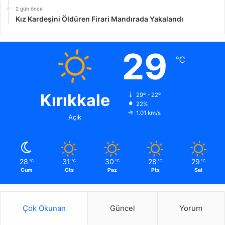
2 gün önce
Kız Kardeşini Öldüren Firari Mandırada Yakalandı
29
℃
Kırıkkale
29º - 22º
22%
1.01 km/s
Açık
28
31
30
28
29
℃
℃
℃
℃
℃
Cum
Cts
Paz
Pts
Sal
Çok Okunan
Güncel
Yorum