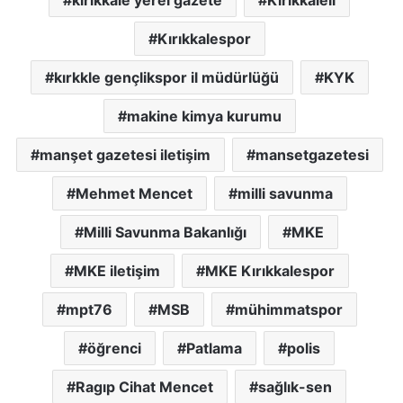
Kırıkkalespor
kırkkle gençlikspor il müdürlüğü
KYK
makine kimya kurumu
manşet gazetesi iletişim
mansetgazetesi
Mehmet Mencet
milli savunma
Milli Savunma Bakanlığı
MKE
MKE iletişim
MKE Kırıkkalespor
mpt76
MSB
mühimmatspor
öğrenci
Patlama
polis
Ragıp Cihat Mencet
sağlık-sen