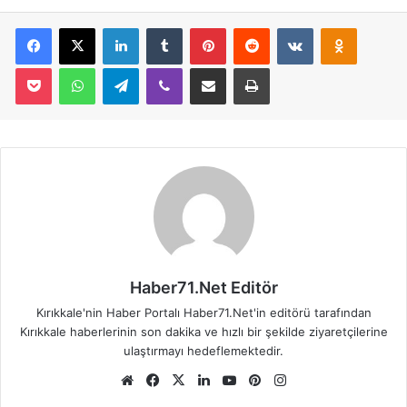
Facebook
X
LinkedIn
Tumblr
Pinterest
Reddit
VKontakte
Odnoklassniki
Pocket
WhatsApp
Telegram
Viber
E-Posta İle Paylaş
Yazdır
Haber71.Net Editör
Kırıkkale'nin Haber Portalı Haber71.Net'in editörü tarafından
Kırıkkale haberlerinin son dakika ve hızlı bir şekilde ziyaretçilerine
ulaştırmayı hedeflemektedir.
We
Fa
X
Lin
Yo
Pin
Ins
b
ce
ke
uT
ter
tag