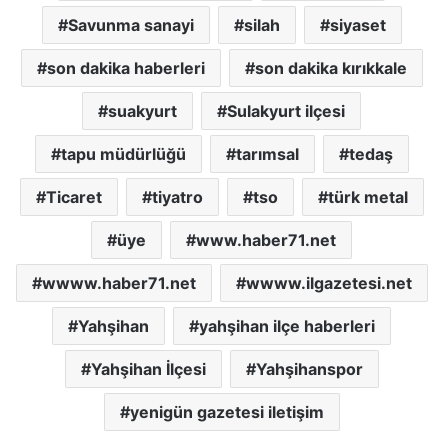
Savunma sanayi
silah
siyaset
son dakika haberleri
son dakika kırıkkale
suakyurt
Sulakyurt ilçesi
tapu müdürlüğü
tarımsal
tedaş
Ticaret
tiyatro
tso
türk metal
üye
www.haber71.net
wwww.haber71.net
wwww.ilgazetesi.net
Yahşihan
yahşihan ilçe haberleri
Yahşihan İlçesi
Yahşihanspor
yenigün gazetesi iletişim