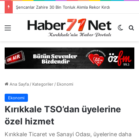
Görevlendirme Dönemi Bitiyor! Sağlık Personeli Asıl Görev Yerlerine Dönüyor
Menü
Dış gö
H
Ana Sayfa
/
Kategoriler
/
Ekonomi
Ekonomi
Kırıkkale TSO’dan üyelerine
özel hizmet
Kırıkkale Ticaret ve Sanayi Odası, üyelerine daha