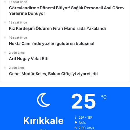
15 saat önce
Görevlendirme Dönemi Bitiyor! Sağlık Personeli Asıl Görev
Yerlerine Dönüyor
15 saat önce
Kız Kardeşini Öldüren Firari Mandırada Yakalandı
16 saat önce
Nokta Camii’nde yüzleri güldüren buluşma!
2 gün önce
Arif Nugay Vefat Etti
2 gün önce
Genel Müdür Keleş, Bakan Çiftçi’yi ziyaret etti
25
℃
Kırıkkale
29º - 18º
34%
2.09 km/s