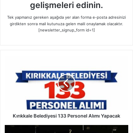
gelişmeleri edinin.
Tek yapmanız gereken aşağıda yer alan forma e-posta adresinizi
girdikten sonra mail kutunuza gelen maili onaylamak olacaktır.
[newsletter_signup_form id=1]
K
ı
r
ı
k
k
a
l
e
B
Kırıkkale Belediyesi 133 Personel Alımı Yapacak
e
l
İ