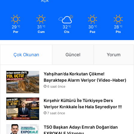
Açık
29
31
32
30
28
℃
℃
℃
℃
℃
Per
Cum
Cts
Paz
Pts
Çok Okunan
Güncel
Yorum
Yahşihan’da Korkutan Çökme!
Bayraktepe Alarm Veriyor (Video-Haber)
6 saat önce
Kırşehir Kültürü İle Türkiyeye Ders
Veriyor Kırıkkale İse Hala Seyrediyor !!!
7 saat önce
TSO Başkan Adayı Emrah Doğan’dan
EXPOKALE Vizyonu