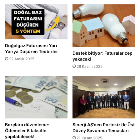
r
Doğalgaz Faturasını Yarı
Yarıya Düşüren Tedbirler
Destek bitiyor: Faturalar cep
yakacak!
22 Aralık 2025
26 Kasım 2025
Borçlara düzenleme:
Sinerji AŞ’den Portekiz’de Üst
Ödemeler 6 taksitle
Düzey Savunma Temasları
yapılabilecek!
21 Kasım 2025