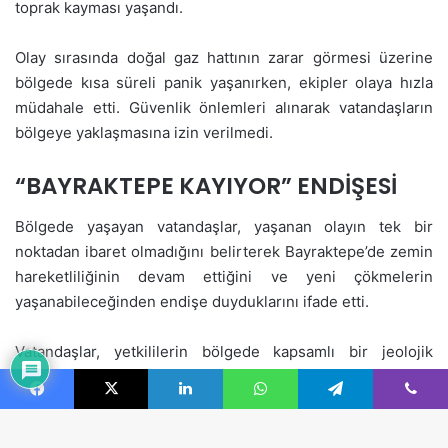
Facebook
X
LinkedIn
WhatsApp
Telegram
Viber