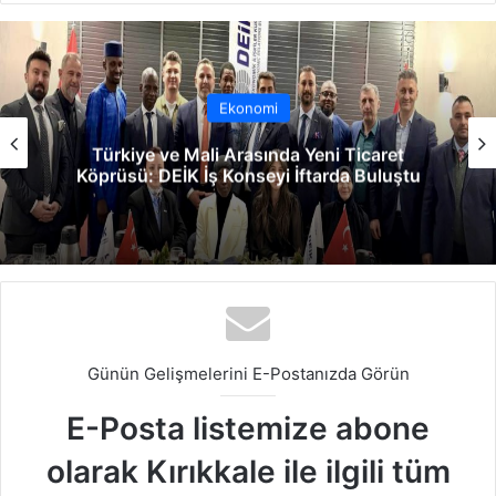
sit
bo
dIn
ub
est
ra
esi
ok
e
m
Ekonomi
Türkiye ve Mali Arasında Yeni Ticaret
Köprüsü: DEİK İş Konseyi İftarda Buluştu
Günün Gelişmelerini E-Postanızda Görün
E-Posta listemize abone
olarak Kırıkkale ile ilgili tüm