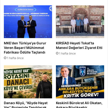
n
ş
d
K
ü
o
n
s
e
y
i
MKE’den Türkiye’ye Gurur
KIRSİAD Heyeti Tokat’ta
İ
Veren Başarı! Mühimmat
Manevi Değerleri Ziyaret Etti
f
Fabrikası Ödülle Taçlandı
1 hafta önce
t
1 hafta önce
a
r
d
a
B
u
l
u
ş
Danacı Köyü, “Köyde Hayat
Keskinli Bürokrat Ali Okatan,
t
Var” Projesiyle Tanıtılacak
Ankara Büyükşehir