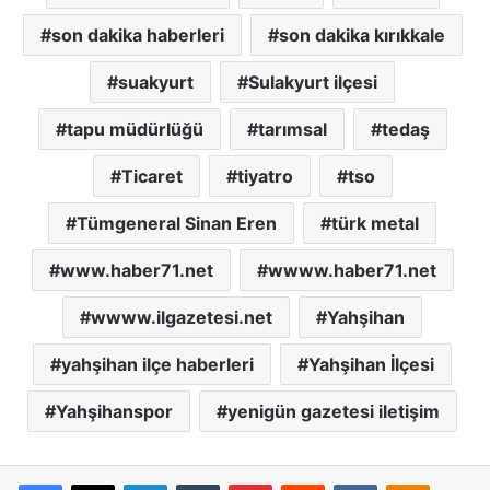
son dakika haberleri
son dakika kırıkkale
suakyurt
Sulakyurt ilçesi
tapu müdürlüğü
tarımsal
tedaş
Ticaret
tiyatro
tso
Tümgeneral Sinan Eren
türk metal
www.haber71.net
wwww.haber71.net
wwww.ilgazetesi.net
Yahşihan
yahşihan ilçe haberleri
Yahşihan İlçesi
Yahşihanspor
yenigün gazetesi iletişim
Facebook
X
LinkedIn
Tumblr
Pinterest
Reddit
VKontakte
Odnoklassniki