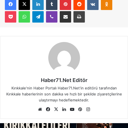
Pocket
WhatsApp
Telegram
Viber
E-Posta İle Paylaş
Yazdır
Haber71.Net Editör
Kırıkkale'nin Haber Portalı Haber71.Net'in editörü tarafından
Kırıkkale haberlerinin son dakika ve hızlı bir şekilde ziyaretçilerine
ulaştırmayı hedeflemektedir.
We
Fa
X
Lin
Yo
Pin
Ins
b
ce
ke
uT
ter
tag
sit
bo
dIn
ub
est
ra