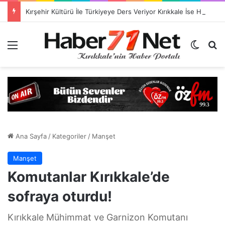
Kırşehir Kültürü İle Türkiyeye Ders Veriyor Kırıkkale İse Hala Seyrediyor !!!
Menü
Dış gö
H
Ana Sayfa
/
Kategoriler
/
Manşet
Manşet
Komutanlar Kırıkkale’de
sofraya oturdu!
Kırıkkale Mühimmat ve Garnizon Komutanı