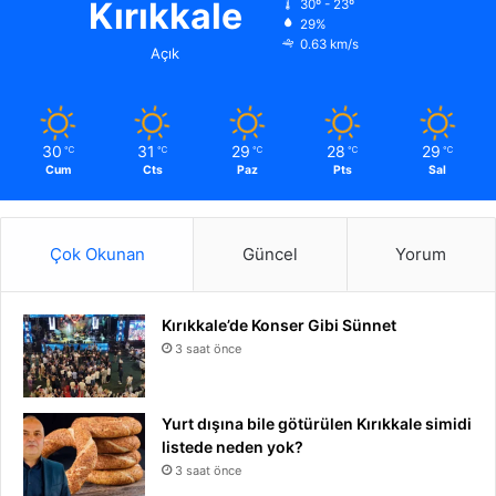
Kırıkkale
30º - 23º
29%
0.63 km/s
Açık
30
31
29
28
29
℃
℃
℃
℃
℃
Cum
Cts
Paz
Pts
Sal
Çok Okunan
Güncel
Yorum
Kırıkkale’de Konser Gibi Sünnet
3 saat önce
Yurt dışına bile götürülen Kırıkkale simidi
listede neden yok?
3 saat önce