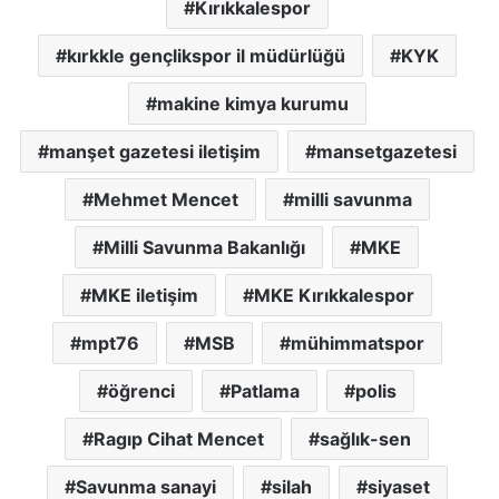
Kırıkkalespor
kırkkle gençlikspor il müdürlüğü
KYK
makine kimya kurumu
manşet gazetesi iletişim
mansetgazetesi
Mehmet Mencet
milli savunma
Milli Savunma Bakanlığı
MKE
MKE iletişim
MKE Kırıkkalespor
mpt76
MSB
mühimmatspor
öğrenci
Patlama
polis
Ragıp Cihat Mencet
sağlık-sen
Savunma sanayi
silah
siyaset