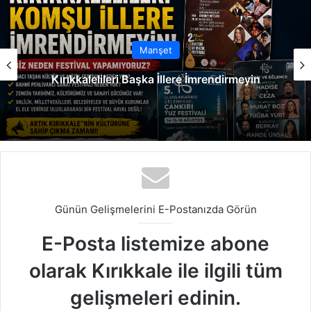
esi
ok
e
m
Manşet
Kırıkkalelileri Başka İllere İmrendirmeyin
Günün Gelişmelerini E-Postanızda Görün
E-Posta listemize abone
olarak Kırıkkale ile ilgili tüm
gelişmeleri edinin.