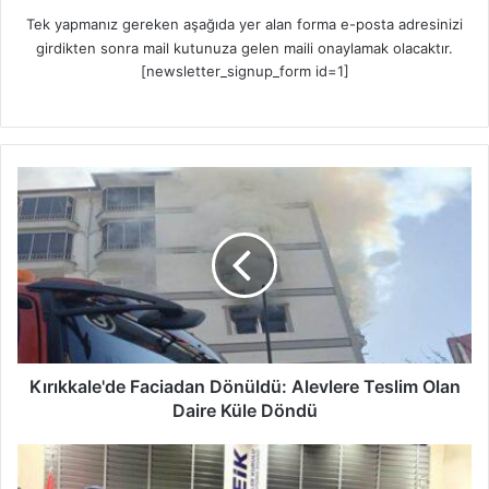
Tek yapmanız gereken aşağıda yer alan forma e-posta adresinizi
girdikten sonra mail kutunuza gelen maili onaylamak olacaktır.
[newsletter_signup_form id=1]
K
ı
r
ı
k
k
a
l
e
'
Kırıkkale'de Faciadan Dönüldü: Alevlere Teslim Olan
d
Daire Küle Döndü
e
F
T
a
ü