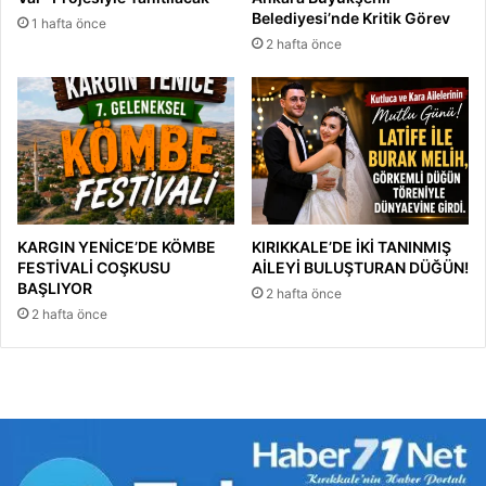
u
Belediyesi’nde Kritik Görev
1 hafta önce
2 hafta önce
KARGIN YENİCE’DE KÖMBE
KIRIKKALE’DE İKİ TANINMIŞ
FESTİVALİ COŞKUSU
AİLEYİ BULUŞTURAN DÜĞÜN!
BAŞLIYOR
2 hafta önce
2 hafta önce