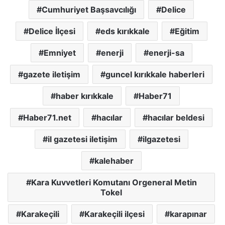
Cumhuriyet Başsavcılığı
Delice
Delice İlçesi
eds kırıkkale
Eğitim
Emniyet
enerji
enerji-sa
gazete iletişim
guncel kırıkkale haberleri
haber kırıkkale
Haber71
Haber71.net
hacılar
hacılar beldesi
il gazetesi iletişim
ilgazetesi
kalehaber
Kara Kuvvetleri Komutanı Orgeneral Metin
Tokel
Karakeçili
Karakeçili ilçesi
karapınar