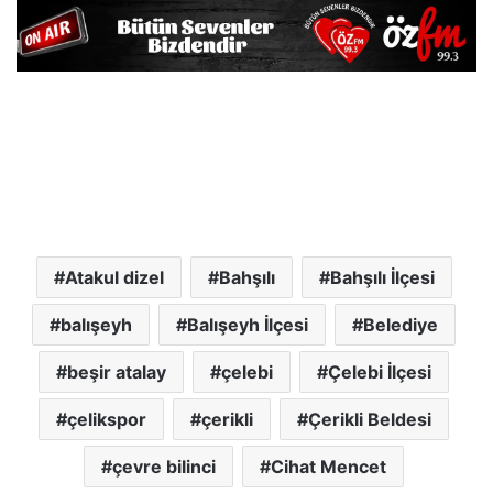
Atakul dizel
Bahşılı
Bahşılı İlçesi
balışeyh
Balışeyh İlçesi
Belediye
beşir atalay
çelebi
Çelebi İlçesi
çelikspor
çerikli
Çerikli Beldesi
çevre bilinci
Cihat Mencet