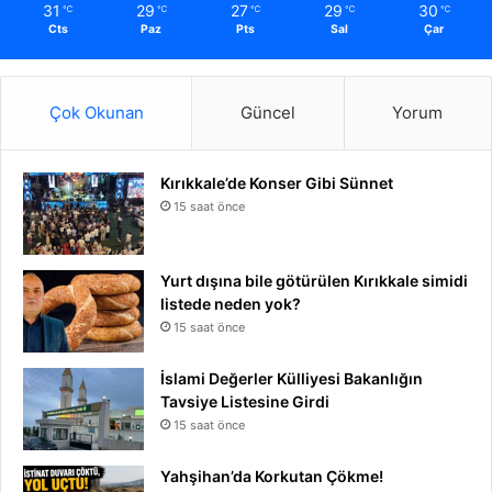
31
29
27
29
30
℃
℃
℃
℃
℃
Cts
Paz
Pts
Sal
Çar
Çok Okunan
Güncel
Yorum
Kırıkkale’de Konser Gibi Sünnet
15 saat önce
Yurt dışına bile götürülen Kırıkkale simidi
listede neden yok?
15 saat önce
İslami Değerler Külliyesi Bakanlığın
Tavsiye Listesine Girdi
15 saat önce
Yahşihan’da Korkutan Çökme!