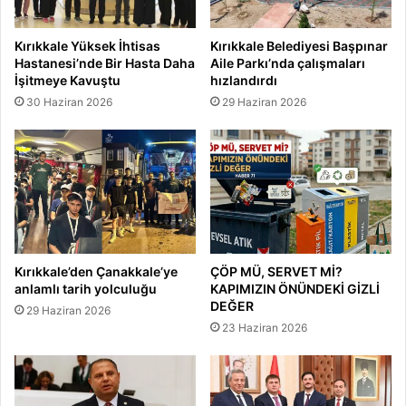
ı
m
Kırıkkale Yüksek İhtisas
Kırıkkale Belediyesi Başpınar
ı
Hastanesi’nde Bir Hasta Daha
Aile Parkı’nda çalışmaları
v
İşitmeye Kavuştu
hızlandırdı
e
30 Haziran 2026
29 Haziran 2026
B
a
ş
v
u
r
u
Ş
a
Kırıkkale’den Çanakkale’ye
ÇÖP MÜ, SERVET Mİ?
r
anlamlı tarih yolculuğu
KAPIMIZIN ÖNÜNDEKİ GİZLİ
t
DEĞER
29 Haziran 2026
l
23 Haziran 2026
a
r
ı
A