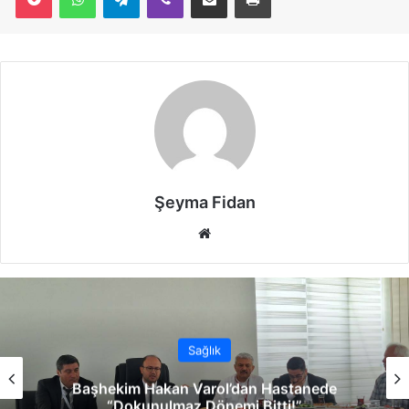
Şeyma Fidan
We
b
sit
esi
Sağlık
Başhekim Hakan Varol’dan Hastanede
“Dokunulmaz Dönemi Bitti!”