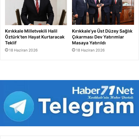
ç
ı
k
l
a
Kırıkkale Milletvekili Halil
Kırıkkale’ye Üst Düzey Sağlık
n
Öztürk’ten Hayat Kurtaracak
Çıkarması Dev Yatırımlar
d
Teklif
Masaya Yatırıldı
ı
18 Haziran 2026
18 Haziran 2026