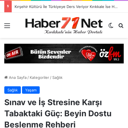
TSO Başkan Adayı Emrah Doğan’dan EXPOKALE Vizyonu
Menü
Dış gö
H
Ana Sayfa
/
Kategoriler
/
Sağlık
Sağlık
Yaşam
Sınav ve İş Stresine Karşı
Tabaktaki Güç: Beyin Dostu
Beslenme Rehberi