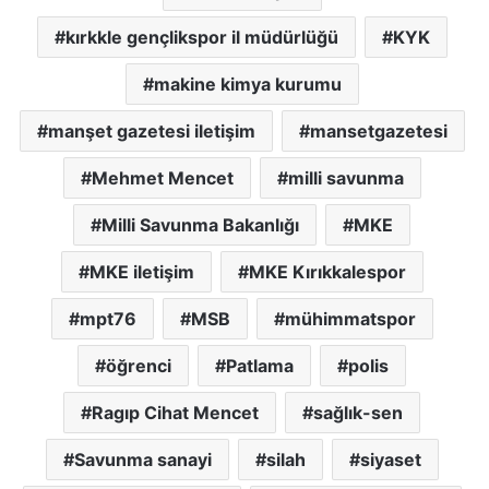
kırkkle gençlikspor il müdürlüğü
KYK
makine kimya kurumu
manşet gazetesi iletişim
mansetgazetesi
Mehmet Mencet
milli savunma
Milli Savunma Bakanlığı
MKE
MKE iletişim
MKE Kırıkkalespor
mpt76
MSB
mühimmatspor
öğrenci
Patlama
polis
Ragıp Cihat Mencet
sağlık-sen
Savunma sanayi
silah
siyaset