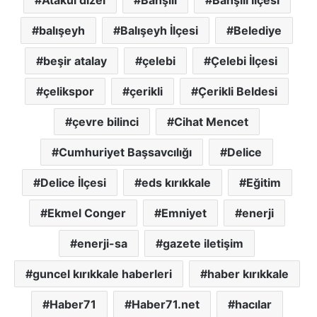
Atakul dizel
Bahşılı
Bahşılı İlçesi
balışeyh
Balışeyh İlçesi
Belediye
beşir atalay
çelebi
Çelebi İlçesi
çelikspor
çerikli
Çerikli Beldesi
çevre bilinci
Cihat Mencet
Cumhuriyet Başsavcılığı
Delice
Delice İlçesi
eds kırıkkale
Eğitim
Ekmel Conger
Emniyet
enerji
enerji-sa
gazete iletişim
guncel kırıkkale haberleri
haber kırıkkale
Haber71
Haber71.net
hacılar