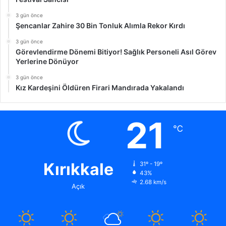
3 gün önce
Şencanlar Zahire 30 Bin Tonluk Alımla Rekor Kırdı
3 gün önce
Görevlendirme Dönemi Bitiyor! Sağlık Personeli Asıl Görev
Yerlerine Dönüyor
3 gün önce
Kız Kardeşini Öldüren Firari Mandırada Yakalandı
21
℃
Kırıkkale
31º - 19º
43%
2.68 km/s
Açık