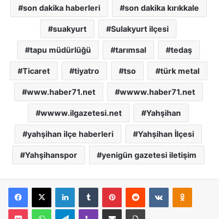
son dakika haberleri
son dakika kırıkkale
suakyurt
Sulakyurt ilçesi
tapu müdürlüğü
tarımsal
tedaş
Ticaret
tiyatro
tso
türk metal
www.haber71.net
wwww.haber71.net
wwww.ilgazetesi.net
Yahşihan
yahşihan ilçe haberleri
Yahşihan İlçesi
Yahşihanspor
yenigün gazetesi iletişim
Facebook
X
LinkedIn
Tumblr
Pinterest
Reddit
VKontakte
Odnoklassniki
Pocket
WhatsApp
Telegram
Viber
E-Posta İle Paylaş
Yazdır