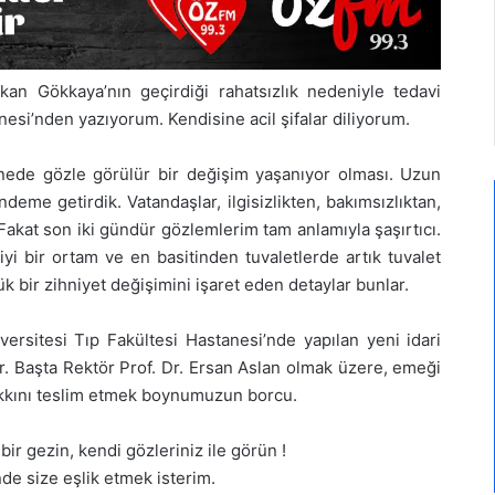
an Gökkaya’nın geçirdiği rahatsızlık nedeniyle tedavi
nesi’nden yazıyorum. Kendisine acil şifalar diliyorum.
nede gözle görülür bir değişim yaşanıyor olması. Uzun
deme getirdik. Vatandaşlar, ilgisizlikten, bakımsızlıktan,
Fakat son iki gündür gözlemlerim tam anlamıyla şaşırtıcı.
iyi bir ortam ve en basitinden tuvaletlerde artık tuvalet
k bir zihniyet değişimini işaret eden detaylar bunlar.
ersitesi Tıp Fakültesi Hastanesi’nde yapılan yeni idari
or. Başta Rektör Prof. Dr. Ersan Aslan olmak üzere, emeği
kkını teslim etmek boynumuzun borcu.
 bir gezin, kendi gözleriniz ile görün !
de size eşlik etmek isterim.