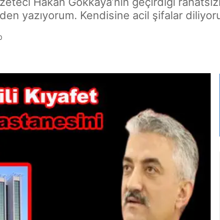
zeteci Hakan Gökkaya’nın geçirdiği rahatsız
den yazıyorum. Kendisine acil şifalar diliyor
0