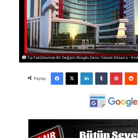
Tıp Fakültesinde Bir Değişim Rüzgârı,Darısı Yüksek İhtisas'a - Kırı
Facebook
X
LinkedIn
Tumblr
Pinterest
Red
Paylaş