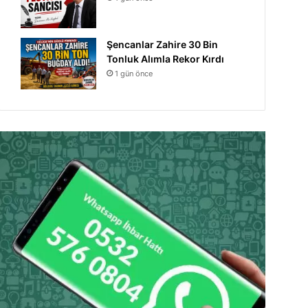
Şencanlar Zahire 30 Bin
Tonluk Alımla Rekor Kırdı
1 gün önce