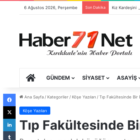
6 Ağustos 2026, Perşembe
Son Dakika
ANA SAYFA
GÜNDEM
SIYASET
ASAYIŞ
Facebook
Ana Sayfa
/
Kategoriler
/
Köşe Yazıları
/
Tıp Fakültesinde Bir 
X
Köşe Yazıları
LinkedIn
Tıp Fakültesinde Bi
Tumblr