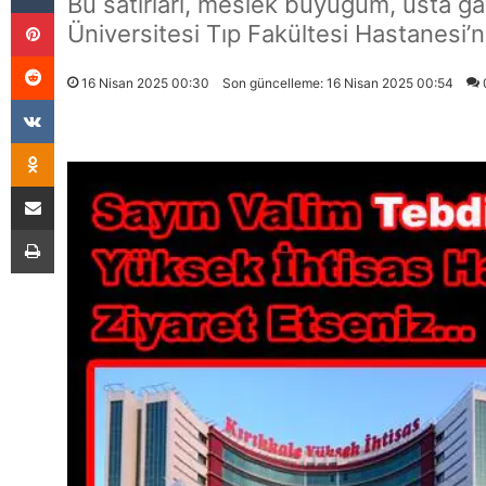
Bu satırları, meslek büyüğüm, usta ga
Pinterest
Üniversitesi Tıp Fakültesi Hastanesi’n
Reddit
16 Nisan 2025 00:30
Son güncelleme: 16 Nisan 2025 00:54
VKontakte
Odnoklassniki
E-Posta İle Paylaş
Yazdır