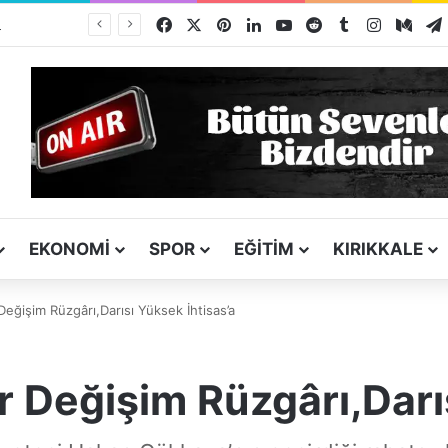
Facebook
X
Pinterest
LinkedIn
YouTube
Reddit
Tumblr
Instagra
Med
Kız Kardeşini Öldüren Firari Mandırada Yakalandı
EKONOMI
SPOR
EĞITIM
KIRIKKALE
Değişim Rüzgârı,Darısı Yüksek İhtisas’a
r Değişim Rüzgârı,Darı