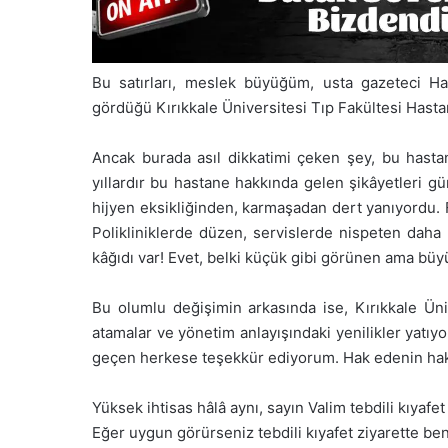
Bu satırları, meslek büyüğüm, usta gazeteci Hak
gördüğü Kırıkkale Üniversitesi Tıp Fakültesi Hasta
Ancak burada asıl dikkatimi çeken şey, bu hasta
yıllardır bu hastane hakkında gelen şikâyetleri gün
hijyen eksikliğinden, karmaşadan dert yanıyordu. 
Polikliniklerde düzen, servislerde nispeten daha 
kâğıdı var! Evet, belki küçük gibi görünen ama büyü
Bu olumlu değişimin arkasında ise, Kırıkkale Üniv
atamalar ve yönetim anlayışındaki yenilikler yatıy
geçen herkese teşekkür ediyorum. Hak edenin ha
Yüksek ihtisas hâlâ aynı, sayın Valim tebdili kıyafet
Eğer uygun görürseniz tebdili kıyafet ziyarette ben