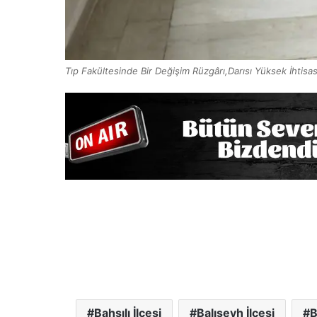
Tıp Fakültesinde Bir Değişim Rüzgârı,Darısı Yüksek İhtisas
Bahşılı İlçesi
Balışeyh İlçesi
B