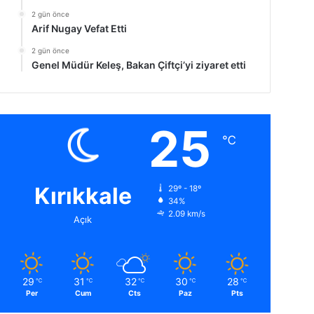
2 gün önce
Arif Nugay Vefat Etti
2 gün önce
Genel Müdür Keleş, Bakan Çiftçi’yi ziyaret etti
25
℃
Kırıkkale
29º - 18º
34%
2.09 km/s
Açık
29
31
32
30
28
℃
℃
℃
℃
℃
Per
Cum
Cts
Paz
Pts