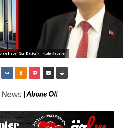
kkale Haber, Son Dakika Kırıkkale Haberleri
dit
VKontakte
Odnoklassniki
Pocket
E-Posta İle Paylaş
Yazdır