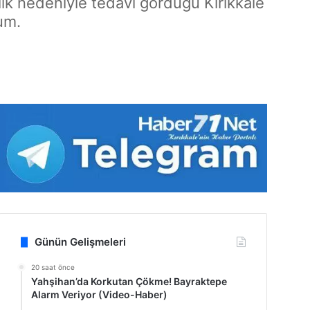
lık nedeniyle tedavi gördüğü Kırıkkale
um.
Günün Gelişmeleri
20 saat önce
Yahşihan’da Korkutan Çökme! Bayraktepe
Alarm Veriyor (Video-Haber)