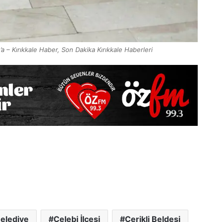
’a – Kırıkkale Haber, Son Dakika Kırıkkale Haberleri
elediye
Çelebi İlçesi
Çerikli Beldesi