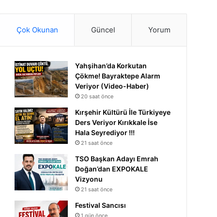
Çok Okunan
Güncel
Yorum
Yahşihan’da Korkutan
Çökme! Bayraktepe Alarm
Veriyor (Video-Haber)
20 saat önce
Kırşehir Kültürü İle Türkiyeye
Ders Veriyor Kırıkkale İse
Hala Seyrediyor !!!
21 saat önce
TSO Başkan Adayı Emrah
Doğan’dan EXPOKALE
Vizyonu
21 saat önce
Festival Sancısı
1 gün önce