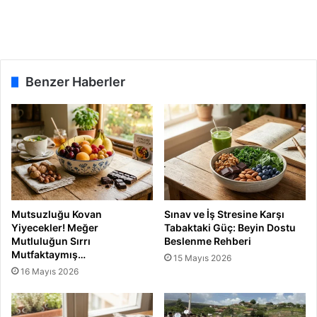
n
Y
a
z
d
Benzer Haberler
ı
Mutsuzluğu Kovan
Sınav ve İş Stresine Karşı
Yiyecekler! Meğer
Tabaktaki Güç: Beyin Dostu
Mutluluğun Sırrı
Beslenme Rehberi
Mutfaktaymış…
15 Mayıs 2026
16 Mayıs 2026