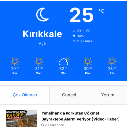
25
℃
Kırıkkale
29º - 18º
34%
2.09 km/s
Açık
29
31
32
30
28
℃
℃
℃
℃
℃
Per
Cum
Cts
Paz
Pts
Çok Okunan
Güncel
Yorum
Yahşihan’da Korkutan Çökme!
Bayraktepe Alarm Veriyor (Video-Haber)
20 saat önce