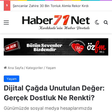
Görevlendirme Dönemi Bitiyor! Sağlık Personeli Asıl Görev Yerlerine Dönüyor
Menü
Dış gö
H
Ana Sayfa
/
Kategoriler
/
Yaşam
Yaşam
Dijital Çağda Unutulan Değer:
Gerçek Dostluk Ne Renkti?
Günümüzde sosyal medya hesaplarımızda