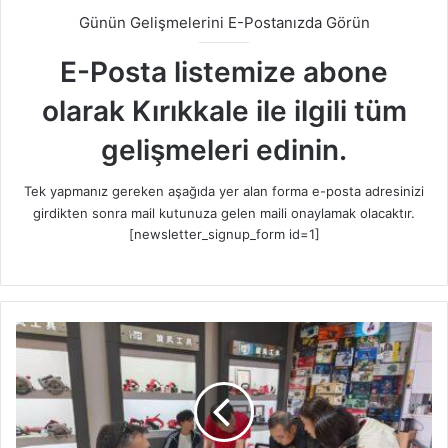
Günün Gelişmelerini E-Postanızda Görün
E-Posta listemize abone
olarak Kırıkkale ile ilgili tüm
gelişmeleri edinin.
Tek yapmanız gereken aşağıda yer alan forma e-posta adresinizi
girdikten sonra mail kutunuza gelen maili onaylamak olacaktır.
[newsletter_signup_form id=1]
K
ı
r
ı
k
k