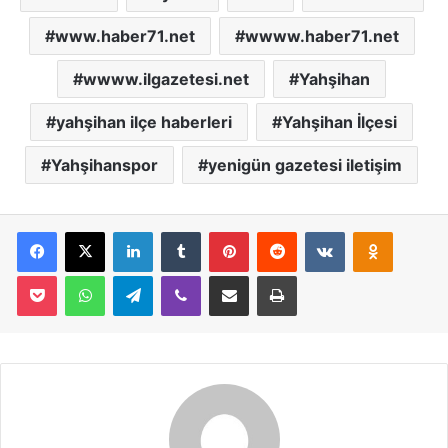
www.haber71.net
wwww.haber71.net
wwww.ilgazetesi.net
Yahşihan
yahşihan ilçe haberleri
Yahşihan İlçesi
Yahşihanspor
yenigün gazetesi iletişim
Facebook
X
LinkedIn
Tumblr
Pinterest
Reddit
VKontakte
Odnoklassniki
Pocket
WhatsApp
Telegram
Viber
E-Posta İle Paylaş
Yazdır