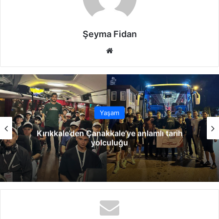
Şeyma Fidan
We
b
sit
esi
Yaşam
Kırıkkale’den Çanakkale’ye anlamlı tarih
yolculuğu