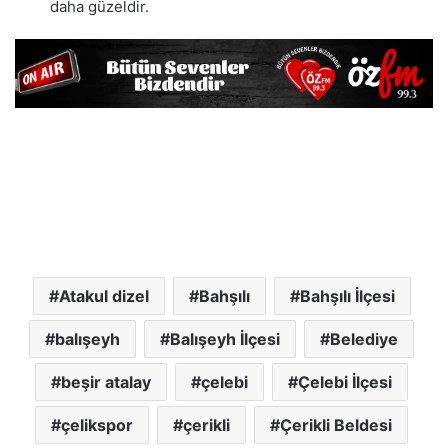
daha güzeldir.
Atakul dizel
Bahşılı
Bahşılı İlçesi
balışeyh
Balışeyh İlçesi
Belediye
beşir atalay
çelebi
Çelebi İlçesi
çelikspor
çerikli
Çerikli Beldesi