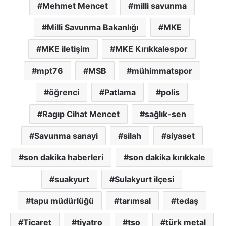
Mehmet Mencet
milli savunma
Milli Savunma Bakanlığı
MKE
MKE iletişim
MKE Kırıkkalespor
mpt76
MSB
mühimmatspor
öğrenci
Patlama
polis
Ragıp Cihat Mencet
sağlık-sen
Savunma sanayi
silah
siyaset
son dakika haberleri
son dakika kırıkkale
suakyurt
Sulakyurt ilçesi
tapu müdürlüğü
tarımsal
tedaş
Ticaret
tiyatro
tso
türk metal