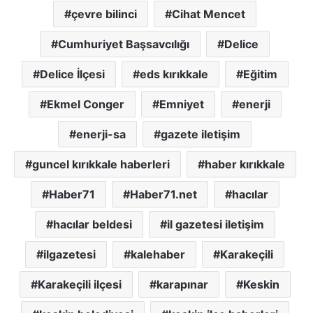
çevre bilinci
Cihat Mencet
Cumhuriyet Başsavcılığı
Delice
Delice İlçesi
eds kırıkkale
Eğitim
Ekmel Conger
Emniyet
enerji
enerji-sa
gazete iletişim
guncel kırıkkale haberleri
haber kırıkkale
Haber71
Haber71.net
hacılar
hacılar beldesi
il gazetesi iletişim
ilgazetesi
kalehaber
Karakeçili
Karakeçili ilçesi
karapınar
Keskin