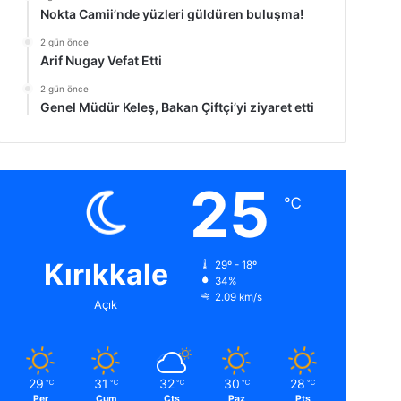
Nokta Camii’nde yüzleri güldüren buluşma!
2 gün önce
Arif Nugay Vefat Etti
2 gün önce
Genel Müdür Keleş, Bakan Çiftçi’yi ziyaret etti
25
℃
Kırıkkale
29º - 18º
34%
2.09 km/s
Açık
29
31
32
30
28
℃
℃
℃
℃
℃
Per
Cum
Cts
Paz
Pts