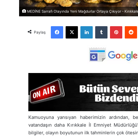
MEDİNE Sarrafı Olayında Yeni Mağdurlar Ortaya Çıkıyor - Kırıkkale
Facebook
X
LinkedIn
Tumblr
Pinterest
Red
Paylaş
Kamuoyuna yansıyan haberimizin ardından, b
vatandaşın daha
Kırıkkale İl Emniyet Müdürlüğü
bilgiler, olayın boyutunun ilk tahminlerin çok ötesi