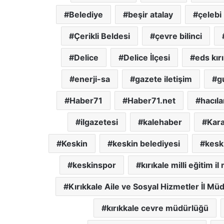
Belediye
beşir atalay
çelebi
Çerikli Beldesi
çevre bilinci
Delice
Delice İlçesi
eds kır
enerji-sa
gazete iletişim
g
Haber71
Haber71.net
hacıla
ilgazetesi
kalehaber
Kara
Keskin
keskin belediyesi
keski
keskinspor
kırıkale milli eğitim 
Kırıkkale Aile ve Sosyal Hizmetler İl Mü
kırıkkale cevre müdürlüğü