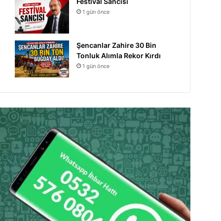
Festival Sancısı
1 gün önce
Şencanlar Zahire 30 Bin
Tonluk Alımla Rekor Kırdı
1 gün önce