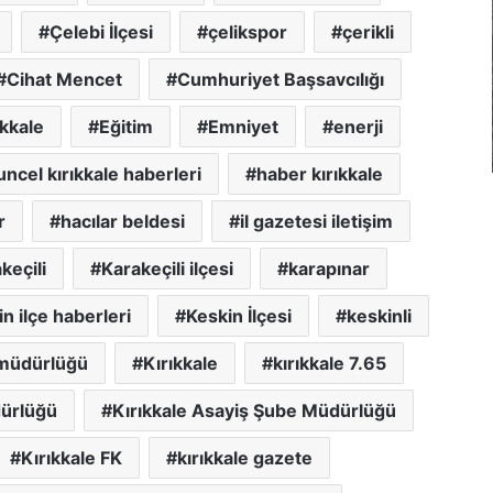
Çelebi İlçesi
çelikspor
çerikli
Cihat Mencet
Cumhuriyet Başsavcılığı
ıkkale
Eğitim
Emniyet
enerji
uncel kırıkkale haberleri
haber kırıkkale
r
hacılar beldesi
il gazetesi iletişim
keçili
Karakeçili ilçesi
karapınar
n ilçe haberleri
Keskin İlçesi
keskinli
il müdürlüğü
Kırıkkale
kırıkkale 7.65
dürlüğü
Kırıkkale Asayiş Şube Müdürlüğü
Kırıkkale FK
kırıkkale gazete