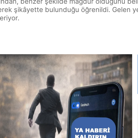
ndan, benzer şekilde mağdur olduğunu beli
rek şikâyette bulunduğu öğrenildi. Gelen yen
eriyor.