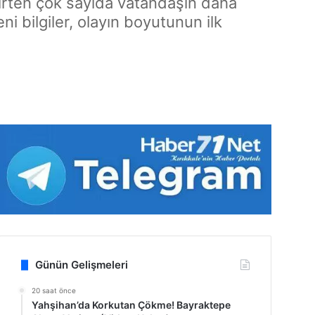
rten çok sayıda vatandaşın daha
i bilgiler, olayın boyutunun ilk
Günün Gelişmeleri
20 saat önce
Yahşihan’da Korkutan Çökme! Bayraktepe