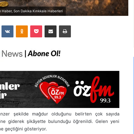
 Haber, Son Dakika Kırıkkale Haberleri
dit
VKontakte
Odnoklassniki
Pocket
E-Posta İle Paylaş
Yazdır
enzer şekilde mağdur olduğunu belirten çok sayıda
’ne giderek şikâyette bulunduğu öğrenildi. Gelen yeni
ne geçtiğini gösteriyor.