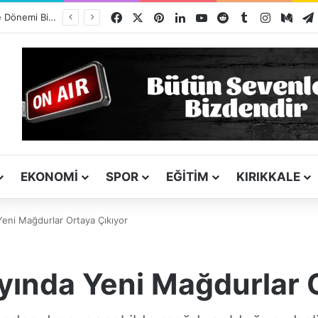
Facebook
X
Pinterest
LinkedIn
YouTube
Reddit
Tumblr
Instagra
Med
Kız Kardeşini Öldüren Firari Mandırada Yakalandı
EKONOMI
SPOR
EĞITIM
KIRIKKALE
Yeni Mağdurlar Ortaya Çıkıyor
yında Yeni Mağdurlar 