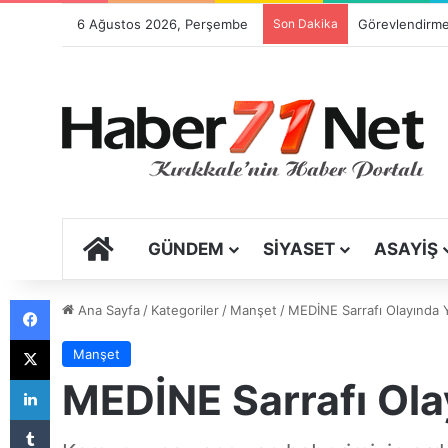
6 Ağustos 2026, Perşembe
Son Dakika
ANA SAYFA
GÜNDEM
SIYASET
ASAYIŞ
Facebook
Ana Sayfa
/
Kategoriler
/
Manşet
/
MEDİNE Sarrafı Olayında 
X
Manşet
LinkedIn
MEDİNE Sarrafı Ola
Tumblr