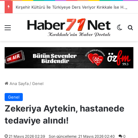
Kırşehir Kültürü İle Türkiyeye Ders Veriyor Kırıkkale İse Hala Seyrediyor !!!
Menü
Dış gö
H
Ana Sayfa
/
Genel
Genel
Zekeriya Aytekin, hastanede
tedaviye alındı!
21 Mayıs 2026 02:39
Son güncelleme: 21 Mayıs 2026 02:40
0