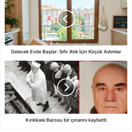
e
l
e
c
e
k
E
v
d
Gelecek Evde Başlar: Sıfır Atık İçin Küçük Adımlar
e
B
K
a
ı
ş
r
l
ı
a
k
r
k
:
a
S
l
ı
e
f
B
Kırıkkale Barosu bir çınarını kaybetti
ı
a
r
r