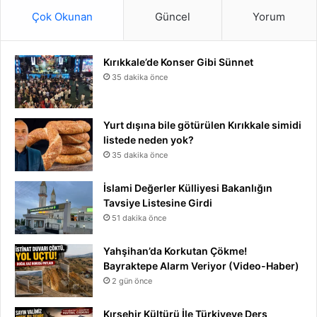
Çok Okunan
Güncel
Yorum
Kırıkkale’de Konser Gibi Sünnet
35 dakika önce
Yurt dışına bile götürülen Kırıkkale simidi
listede neden yok?
35 dakika önce
İslami Değerler Külliyesi Bakanlığın
Tavsiye Listesine Girdi
51 dakika önce
Yahşihan’da Korkutan Çökme!
Bayraktepe Alarm Veriyor (Video-Haber)
2 gün önce
Kırşehir Kültürü İle Türkiyeye Ders