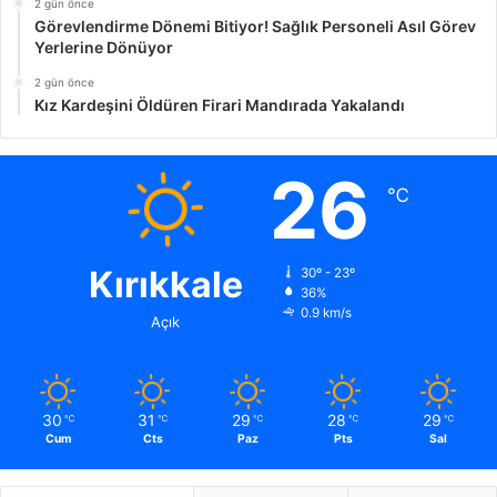
2 gün önce
Görevlendirme Dönemi Bitiyor! Sağlık Personeli Asıl Görev
Yerlerine Dönüyor
2 gün önce
Kız Kardeşini Öldüren Firari Mandırada Yakalandı
26
℃
Kırıkkale
30º - 23º
36%
0.9 km/s
Açık
30
31
29
28
29
℃
℃
℃
℃
℃
Cum
Cts
Paz
Pts
Sal