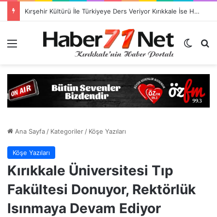
Kırşehir Kültürü İle Türkiyeye Ders Veriyor Kırıkkale İse Hala Seyrediyor !!!
Menü
Dış gö
H
Ana Sayfa
/
Kategoriler
/
Köşe Yazıları
Köşe Yazıları
Kırıkkale Üniversitesi Tıp
Fakültesi Donuyor, Rektörlük
Isınmaya Devam Ediyor