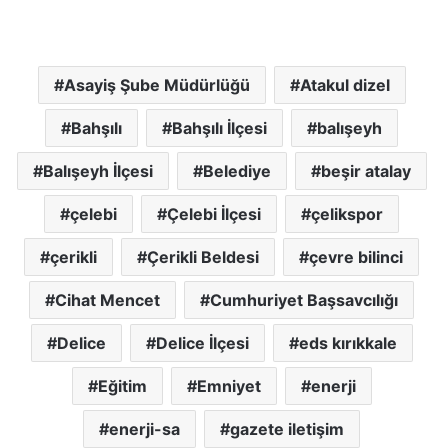
Asayiş Şube Müdürlüğü
Atakul dizel
Bahşılı
Bahşılı İlçesi
balışeyh
Balışeyh İlçesi
Belediye
beşir atalay
çelebi
Çelebi İlçesi
çelikspor
çerikli
Çerikli Beldesi
çevre bilinci
Cihat Mencet
Cumhuriyet Başsavcılığı
Delice
Delice İlçesi
eds kırıkkale
Eğitim
Emniyet
enerji
enerji-sa
gazete iletişim