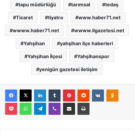
tapu müdürlüğü
tarımsal
tedaş
Ticaret
tiyatro
www.haber71.net
wwww.haber71.net
wwww.ilgazetesi.net
Yahşihan
yahşihan ilçe haberleri
Yahşihan İlçesi
Yahşihanspor
yenigün gazetesi iletişim
Facebook
X
LinkedIn
Tumblr
Pinterest
Reddit
VKontakte
Odnoklassniki
Pocket
WhatsApp
Telegram
Viber
E-Posta İle Paylaş
Yazdır