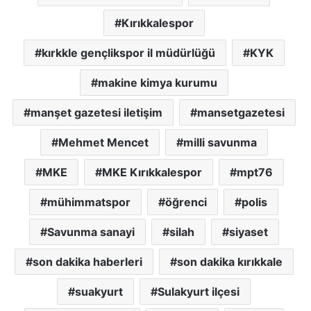
Kırıkkalespor
kırkkle gençlikspor il müdürlüğü
KYK
makine kimya kurumu
manşet gazetesi iletişim
mansetgazetesi
Mehmet Mencet
milli savunma
MKE
MKE Kırıkkalespor
mpt76
mühimmatspor
öğrenci
polis
Savunma sanayi
silah
siyaset
son dakika haberleri
son dakika kırıkkale
suakyurt
Sulakyurt ilçesi