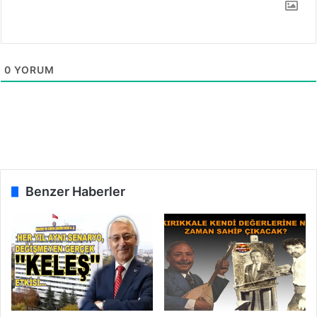
y
ü
o
ş
r
ü
y
o
0
YORUM
r
Benzer Haberler