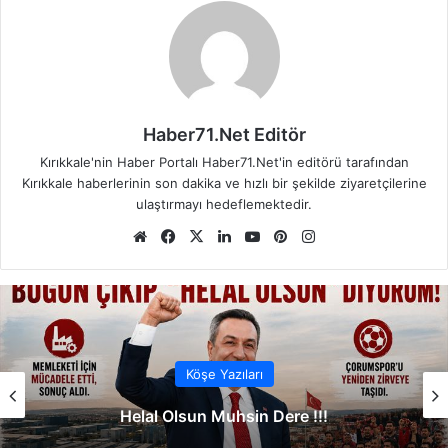
Haber71.Net Editör
Kırıkkale'nin Haber Portalı Haber71.Net'in editörü tarafından
Kırıkkale haberlerinin son dakika ve hızlı bir şekilde ziyaretçilerine
ulaştırmayı hedeflemektedir.
We
Fa
X
Lin
Yo
Pin
Ins
b
ce
ke
uT
ter
tag
sit
bo
dIn
ub
est
ra
esi
ok
e
m
Köşe Yazıları
Helal Olsun Muhsin Dere !!!